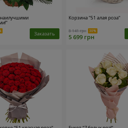
 наилучшими
Корзина "51 алая роза"
и!"
8 141 грн
Заказать
ковке "51 красная роза"
Букет "7 белых роз!"