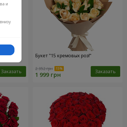
ва и
и
 внизу
Букет "15 кремовых роз!"
2 352 грн
Заказать
Заказать