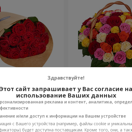
О упаковке "15 красных
Корзина "51 разноцветная
Здравствуйте!
Этот сайт запрашивает у Вас согласие н
7 370 грн
Заказать
использование Ваших данных
рсонализированная реклама и контент, аналитика, опреде
фективности
анение и/или доступ к информации на Вашем устройстве
ация с Вашего устройства (например, файлы cookie и уникальн
фикаторы) будет доступна поставщикам. Кроме того, они, а так