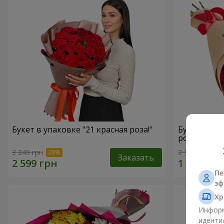
Букет в упаковке "21 красная роза!"
Букет в ЭК
роз"
3 249 грн
2 116 грн
Заказать
Пе
эф
Хр
Информ
иденти