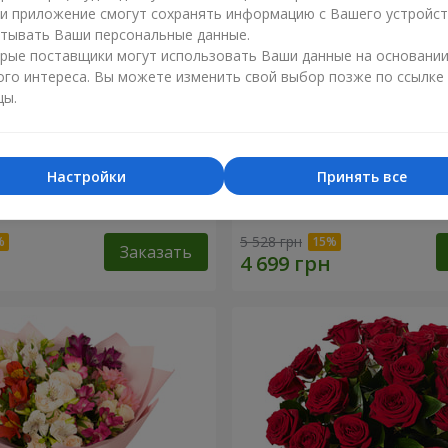
ли приложение смогут сохранять информацию с Вашего устройст
тывать Ваши персональные данные.
рые поставщики могут использовать Ваши данные на основани
ого интереса. Вы можете изменить свой выбор позже по ссылке
цы.
Настройки
Принять все
укет "11 белых роз!"
51 красная и белая роза!
5 528 грн
Заказать