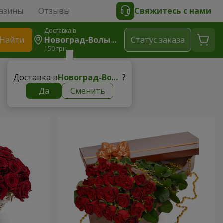
азины
Отзывы
Свяжитесь с нами
Доставка в
Найти
Новоград-Волынский
Cтатус заказа
150 грн
Доставка в
Новоград-Волынский
?
Да
Сменить