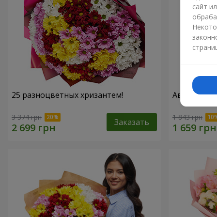
сайт и
обраба
Некото
законн
страни
25 разноцветных хризантем!
Авторский б
3 374 грн
1 843 грн
Заказать