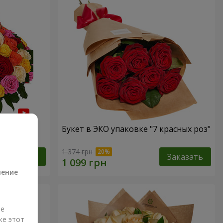
 роза"
Букет в ЭКО упаковке "7 красных роз"
а
1 374 грн
Заказать
Заказать
ление
ые
же этот