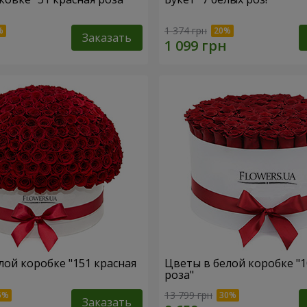
1 374 грн
Заказать
лой коробке "151 красная
Цветы в белой коробке "1
роза"
13 799 грн
Заказать