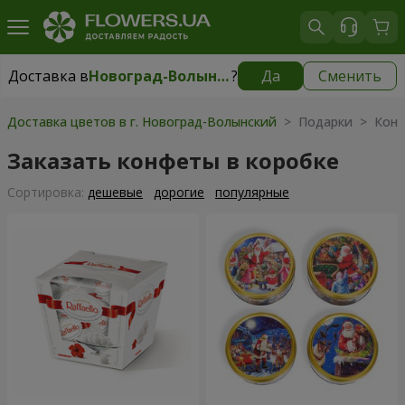
Доставка в
Новоград-Волынский
?
Да
Сменить
Доставка в
Новоград-Волынский
|
150 грн
Доставка цветов в г. Новоград-Волынский
> Подарки > Конф
Заказать конфеты в коробке
Cортировка:
дешевые
дорогие
популярные