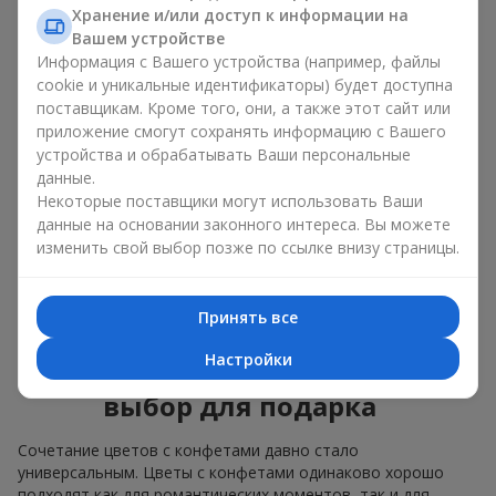
Для
корпоративного мероприятия
подойдёт
Хранение и/или доступ к информации на
премиальный подарок: здесь коробка с цветами и
Вашем устройстве
сладостями дополняется изысканными каллами,
Информация с Вашего устройства (например, файлы
герберами
или
орхидеями
и элитными сладостями;
cookie и уникальные идентификаторы) будет доступна
поставщикам. Кроме того, они, а также этот сайт или
Нежные букеты из
эустомы
,
тюльпанов
или
приложение смогут сохранять информацию с Вашего
альстромерии
хорошо сочетаются с конфетами
устройства и обрабатывать Ваши персональные
Merci, поддерживая нежную подачу и лёгкое
данные.
настроение — как
поздравление с рождением
ребёнка
или ко Дню всех влюблённых.
Некоторые поставщики могут использовать Ваши
данные на основании законного интереса. Вы можете
Мы поможем вам подобрать лучшее сочетание цветочного
изменить свой выбор позже по ссылке внизу страницы.
микса и сладостей под ваш повод и оформим подарок —
цветы с конфетами — надлежащим образом.
Принять все
Коробка с цветами и
Настройки
сладостями — ваш лучший
выбор для подарка
Сочетание цветов с конфетами давно стало
универсальным. Цветы с конфетами одинаково хорошо
подходят как для романтических моментов, так и для