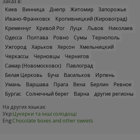
Заказ в:
Киев
Винница
Днепр
Житомир
Запорожье
Ивано-Франковск
Кропивницкий (Кировоград)
Кременчуг
Кривой Рог
Луцк
Львов
Николаев
Одесса
Полтава
Ровно
Сумы
Тернополь
Ужгород
Харьков
Херсон
Хмельницкий
Черкассы
Черновцы
Чернигов
Самар (Новомосковск)
Павлоград
Белая Церковь
Буча
Васильков
Ирпень
Умань
Варшава
Прага
Вена
Берлин
Ревное
Бургас
Солнечный берег
Варна
другие регионы
На других языках:
Укр:
Цукерки та інші солодощі
Eng:
Chocolate boxes and other sweets