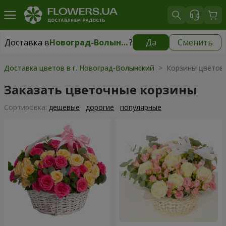
Доставка в
Новоград-Волынский
?
Да
Сменить
Доставка в
Новоград-Волынский
|
150 грн
Доставка цветов в г. Новоград-Волынский
> Корзины цветов
Заказать цветочные корзины
Cортировка:
дешевые
дорогие
популярные