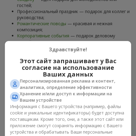
гостей;
Профессиональный праздник — подарок для коллег и
руководства;
Романтические поводы
— красивая и нежная
композиция;
Корпоративные события
— подарок деловому
партнёру.
Здравствуйте!
Цветочная корзина — универсальный подарок для любого
возраста. Стильные ручные композиции позволяют
Этот сайт запрашивает у Вас
передать любые эмоции: благодарность, восхищение,
согласие на использование
поддержку,
любовь
.
Ваших данных
Персонализированная реклама и контент,
Виды цветочных корзин в г.
аналитика, определение эффективности
Новоград-Волынский:
Хранение и/или доступ к информации на
Вашем устройстве
классика, романтика,
Информация с Вашего устройства (например, файлы
минимализм
cookie и уникальные идентификаторы) будет доступна
поставщикам. Кроме того, они, а также этот сайт или
приложение смогут сохранять информацию с Вашего
Ассортимент цветочных корзин на
flowers.ua
включает
устройства и обрабатывать Ваши персональные
варианты на любой вкус: