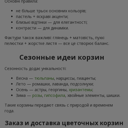
Основні правила:
не більше трьох основних кольорів;
пастель + яскраві акценти;
близькі відтінки — для елегантності;
контрасти — для динаміки.
Фактури також важливі: глянець + матовість, пухкі
пелюстки + жорстке листя — все це створює баланс.
Сезонные идеи корзин
Сезонность додає унікальності:
Весна —
тюльпаны
, нарциссы, гиацинты;
Лето — ромашки, лаванда, подсолнухи;
Осень — астры, георгины,
хризантемы
;
Зима —
розы
,
гипсофила
, хвойные элементы, шишки.
Такие корзины передают связь с природой и временем
года.
Заказ и доставка цветочных корзин