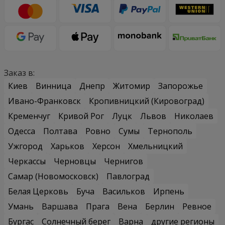
Заказ в:
Киев
Винница
Днепр
Житомир
Запорожье
Ивано-Франковск
Кропивницкий (Кировоград)
Кременчуг
Кривой Рог
Луцк
Львов
Николаев
Одесса
Полтава
Ровно
Сумы
Тернополь
Ужгород
Харьков
Херсон
Хмельницкий
Черкассы
Черновцы
Чернигов
Самар (Новомосковск)
Павлоград
Белая Церковь
Буча
Васильков
Ирпень
Умань
Варшава
Прага
Вена
Берлин
Ревное
Бургас
Солнечный берег
Варна
другие регионы