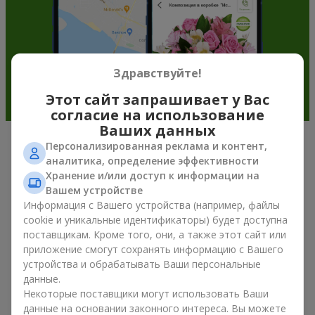
Здравствуйте!
Этот сайт запрашивает у Вас
согласие на использование
Ваших данных
Персонализированная реклама и контент,
Подарочные корзины —
аналитика, определение эффективности
универсальный подарок к любому
Хранение и/или доступ к информации на
Вашем устройстве
празднику
Информация с Вашего устройства (например, файлы
cookie и уникальные идентификаторы) будет доступна
Если вы ищете универсальный подарок, но времени в
поставщикам. Кроме того, они, а также этот сайт или
обрез, у нас есть для вас отличное проверенное решение:
приложение смогут сохранять информацию с Вашего
вы можете купить подарочные корзины. Подарочная
устройства и обрабатывать Ваши персональные
корзина с изысканными угощениями к празднику, фруктами,
данные.
вкусным чаем или даже алкогольными напитками
Некоторые поставщики могут использовать Ваши
становится идеальным дополнением к цветам или
данные на основании законного интереса. Вы можете
самостоятельным презентом. Идеальный набор,