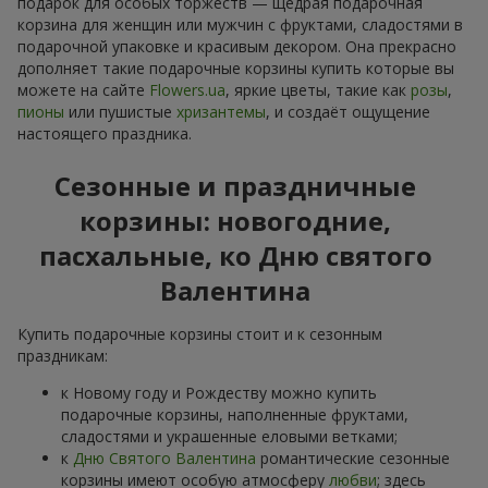
подарок для особых торжеств — щедрая подарочная
корзина для женщин или мужчин с фруктами, сладостями в
подарочной упаковке и красивым декором. Она прекрасно
дополняет такие подарочные корзины купить которые вы
можете на сайте
Flowers.ua
, яркие цветы, такие как
розы
,
пионы
или пушистые
хризантемы
, и создаёт ощущение
настоящего праздника.
Сезонные и праздничные
корзины: новогодние,
пасхальные, ко Дню святого
Валентина
Купить подарочные корзины стоит и к сезонным
праздникам:
к Новому году и Рождеству можно купить
подарочные корзины, наполненные фруктами,
сладостями и украшенные еловыми ветками;
к
Дню Святого Валентина
романтические сезонные
корзины имеют особую атмосферу
любви
; здесь