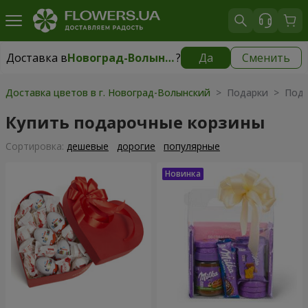
Доставка в
Новоград-Волынский
?
Да
Сменить
Доставка в
Новоград-Волынский
|
150 грн
Доставка цветов в г. Новоград-Волынский
> Подарки > Пода
Купить подарочные корзины
Cортировка:
дешевые
дорогие
популярные