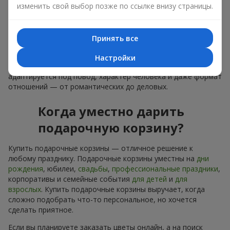
изменить свой выбор позже по ссылке внизу страницы.
лаконичное оформление и изысканный букет, как
финальный акцент — стоит купить подарочные корзины,
чтобы всё это оказалось в ваших руках.
Принять все
Купить подарочные корзины — это не просто приобрести
банальную вещь. Сегодня купить подарочные корзины —
Настройки
это универсальный подарок для всех, который легко
адаптируется под повод, характер человека и даже формат
отношений — от романтических до деловых.
Когда уместно дарить
подарочную корзину?
Купить подарочные корзины — отличное решение к
любому празднику. Подарочные корзины уместны на
дни
рождения
, юбилеи,
свадьбы
,
профессиональные праздники
,
корпоративы и семейные события
для детей
и
для
взрослых
. Купить подарочные корзины выручает, когда
сложно подобрать что-то персональное, но хочется
сделать приятное.
Если вы планируете заказать цветы онлайн, а на поиск