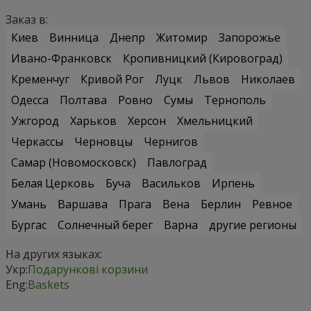
Заказ в:
Киев
Винница
Днепр
Житомир
Запорожье
Ивано-Франковск
Кропивницкий (Кировоград)
Кременчуг
Кривой Рог
Луцк
Львов
Николаев
Одесса
Полтава
Ровно
Сумы
Тернополь
Ужгород
Харьков
Херсон
Хмельницкий
Черкассы
Черновцы
Чернигов
Самар (Новомосковск)
Павлоград
Белая Церковь
Буча
Васильков
Ирпень
Умань
Варшава
Прага
Вена
Берлин
Ревное
Бургас
Солнечный берег
Варна
другие регионы
На других языках:
Укр:
Подарункові корзини
Eng:
Baskets