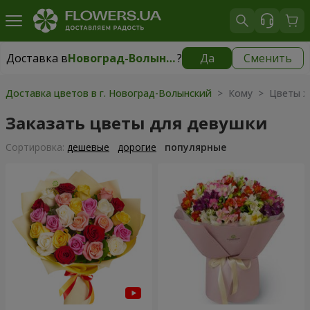
Доставка в
Новоград-Волынский
?
Да
Сменить
Доставка в
Новоград-Волынский
|
150 грн
Доставка цветов в г. Новоград-Волынский
> Кому > Цветы 
Заказать цветы для девушки
Cортировка:
дешевые
дорогие
популярные