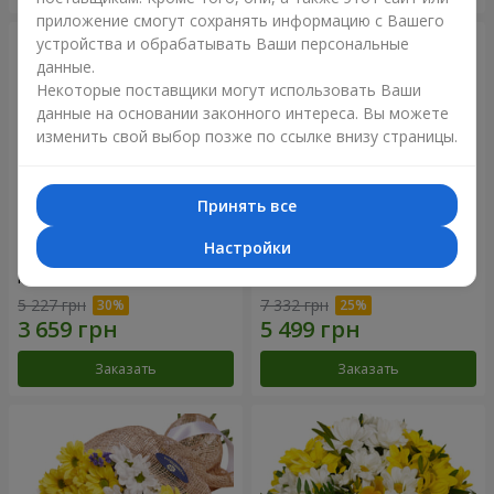
приложение смогут сохранять информацию с Вашего
устройства и обрабатывать Ваши персональные
данные.
Некоторые поставщики могут использовать Ваши
данные на основании законного интереса. Вы можете
изменить свой выбор позже по ссылке внизу страницы.
Принять все
Настройки
Цветы в коробке "25
Композиция в коробке
красных роз!"
"Любимой"
5 227 грн
7 332 грн
Заказать
Заказать