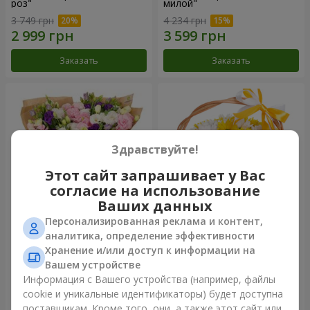
роз"
милой"
3 749 грн
4 234 грн
Заказать
Заказать
Здравствуйте!
Этот сайт запрашивает у Вас
согласие на использование
Ваших данных
Персонализированная реклама и контент,
15 разноцветных эустом
Корзина "Солнышко"
аналитика, определение эффективности
Хранение и/или доступ к информации на
5 065 грн
1 666 грн
Вашем устройстве
Информация с Вашего устройства (например, файлы
cookie и уникальные идентификаторы) будет доступна
Заказать
Заказать
поставщикам. Кроме того, они, а также этот сайт или