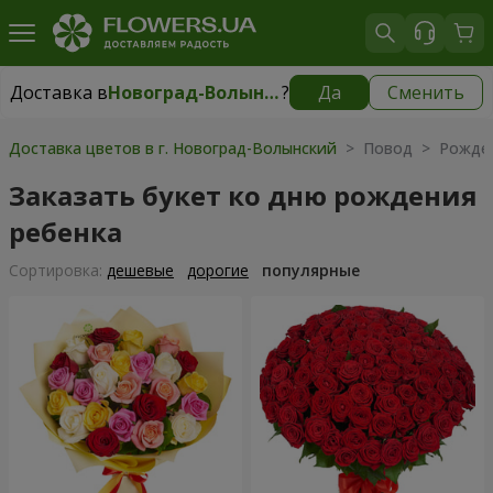
Доставка в
Новоград-Волынский
?
Да
Сменить
Доставка в
Новоград-Волынский
|
150 грн
Доставка цветов в г. Новоград-Волынский
> Повод > Рожден
Заказать букет ко дню рождения
ребенка
Cортировка:
дешевые
дорогие
популярные