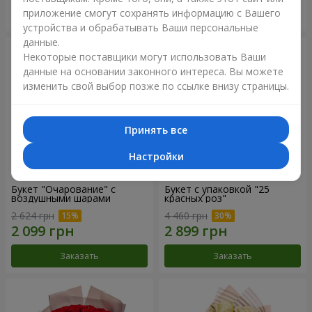
приложение смогут сохранять информацию с Вашего
Заказать
Заказать
устройства и обрабатывать Ваши персональные
данные.
Некоторые поставщики могут использовать Ваши
данные на основании законного интереса. Вы можете
изменить свой выбор позже по ссылке внизу страницы.
Принять все
Настройки
Букет "Очарование" с
Букет с упаковкой "25
воздушными шарами
красных роз"
2 624 грн
4 460 грн
Заказать
Заказать