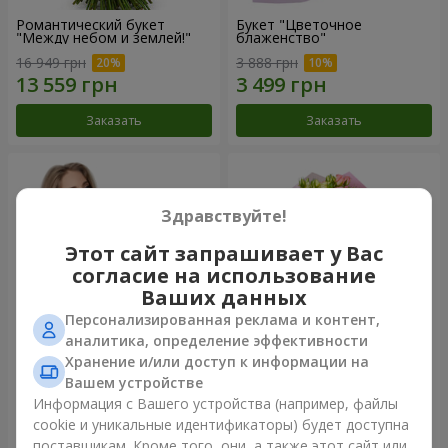
Романтический букет
Букет "Цветочное
"Между небом и землей!"
блаженство"
16 949 грн
3 888 грн
Заказать
Заказать
Здравствуйте!
Этот сайт запрашивает у Вас
согласие на использование
Ваших данных
Персонализированная реклама и контент,
аналитика, определение эффективности
Хранение и/или доступ к информации на
Букет "Королеве сердца"
Микс "Планета роз" из 51
Вашем устройстве
кустовой розы
Информация с Вашего устройства (например, файлы
3 777 грн
6 540 грн
cookie и уникальные идентификаторы) будет доступна
поставщикам. Кроме того, они, а также этот сайт или