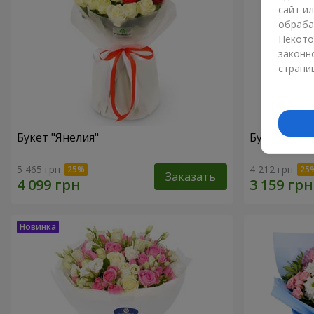
сайт и
обраба
Некото
законн
страни
Букет "Янелия"
Букет "Иск
5 465 грн
4 212 грн
Заказать