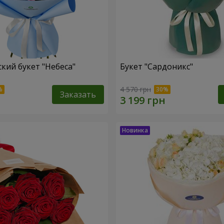
кий букет "Небеса"
Букет "Сардоникс"
4 570 грн
Заказать