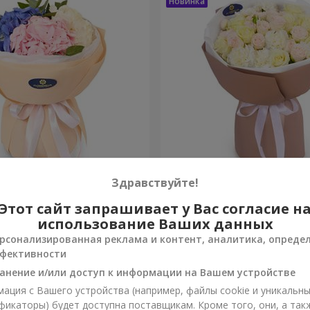
ако чувств"
Букет "Венера"
Здравствуйте!
Этот сайт запрашивает у Вас согласие н
2 824 грн
Заказать
использование Ваших данных
рсонализированная реклама и контент, аналитика, опреде
фективности
анение и/или доступ к информации на Вашем устройстве
ация с Вашего устройства (например, файлы cookie и уникальн
фикаторы) будет доступна поставщикам. Кроме того, они, а так