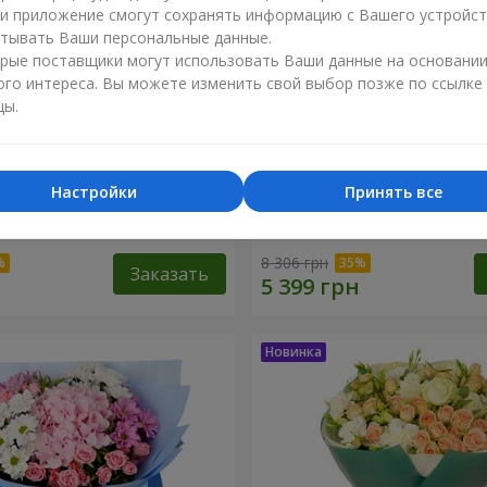
ли приложение смогут сохранять информацию с Вашего устройст
тывать Ваши персональные данные.
рые поставщики могут использовать Ваши данные на основани
ого интереса. Вы можете изменить свой выбор позже по ссылке
цы.
Настройки
Принять все
ренность"
Букет "Tarnis"
8 306 грн
Заказать