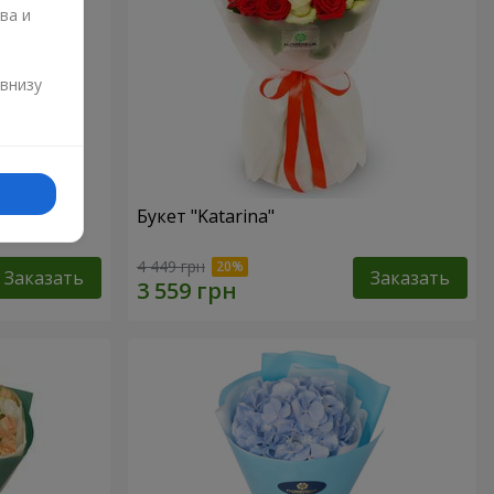
ва и
и
 внизу
Букет "Katarina"
4 449 грн
Заказать
Заказать