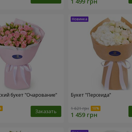
кий букет "Очарование"
Букет "Персеида"
1 621 грн
Заказать