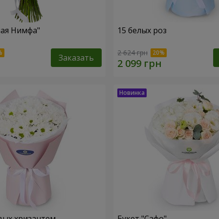
ная Нимфа"
15 белых роз
2 624 грн
Заказать
вых хризантем
Букет "Сафо"