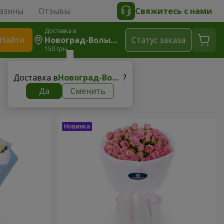
азины
Отзывы
Свяжитесь с нами
Доставка в
Найти
Новоград-Волынский
Cтатус заказа
150 грн
Доставка в
Новоград-Волынский
?
Да
Сменить