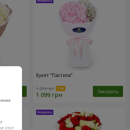
Букет "Пастила"
а
1 293 грн
Заказать
Заказать
ление
ые
же этот