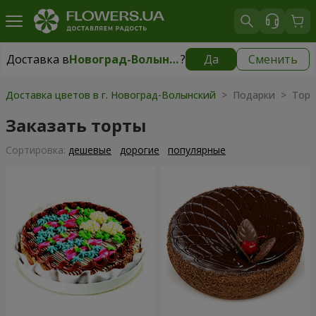
Доставка в
Новоград-Волынский
?
Да
Сменить
Доставка в
Новоград-Волынский
|
150 грн
Доставка цветов в г. Новоград-Волынский
> Подарки > Тор
Заказать торты
Cортировка:
дешевые
дорогие
популярные