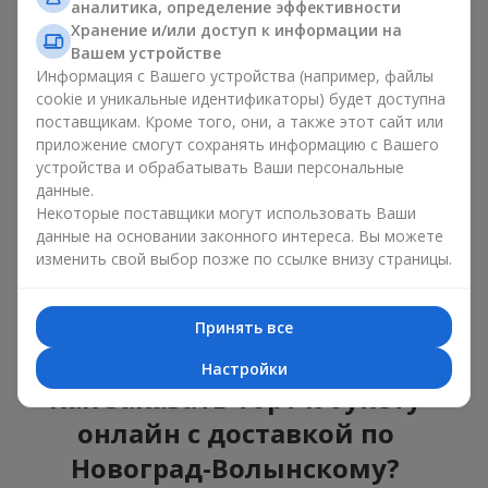
аналитика, определение эффективности
Торты с живыми цветами —
Хранение и/или доступ к информации на
красота и вкус в одном
Вашем устройстве
Информация с Вашего устройства (например, файлы
подарке
cookie и уникальные идентификаторы) будет доступна
поставщикам. Кроме того, они, а также этот сайт или
Торты с живыми цветами — это современное сочетание
приложение смогут сохранять информацию с Вашего
флористики и гастрономической эстетики. Эксклюзивный
устройства и обрабатывать Ваши персональные
десерт в паре с
изысканным букетом
выглядит эффектно,
данные.
стильно и подчёркивает значимость события —
дня
Некоторые поставщики могут использовать Ваши
рождения
,
рождения ребёнка
или
корпоратива
.
данные на основании законного интереса. Вы можете
В композиции букет цветов с тортом живые растения
изменить свой выбор позже по ссылке внизу страницы.
задают эмоциональное настроение, а кондитерский декор
завершает сладкий праздничный акцент. Такой десерт с
украшениями из любимых цветов отлично смотрится и на
Принять все
праздничном столе, и на фотографиях.
Настройки
Как заказать торт к букету
онлайн с доставкой по
Новоград-Волынскому?