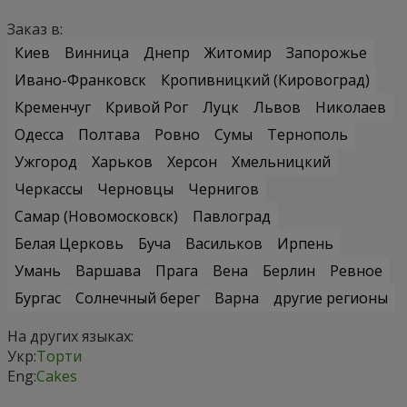
Заказ в:
Киев
Винница
Днепр
Житомир
Запорожье
Ивано-Франковск
Кропивницкий (Кировоград)
Кременчуг
Кривой Рог
Луцк
Львов
Николаев
Одесса
Полтава
Ровно
Сумы
Тернополь
Ужгород
Харьков
Херсон
Хмельницкий
Черкассы
Черновцы
Чернигов
Самар (Новомосковск)
Павлоград
Белая Церковь
Буча
Васильков
Ирпень
Умань
Варшава
Прага
Вена
Берлин
Ревное
Бургас
Солнечный берег
Варна
другие регионы
На других языках:
Укр:
Торти
Eng:
Cakes