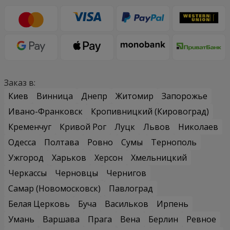
Заказ в:
Киев
Винница
Днепр
Житомир
Запорожье
Ивано-Франковск
Кропивницкий (Кировоград)
Кременчуг
Кривой Рог
Луцк
Львов
Николаев
Одесса
Полтава
Ровно
Сумы
Тернополь
Ужгород
Харьков
Херсон
Хмельницкий
Черкассы
Черновцы
Чернигов
Самар (Новомосковск)
Павлоград
Белая Церковь
Буча
Васильков
Ирпень
Умань
Варшава
Прага
Вена
Берлин
Ревное