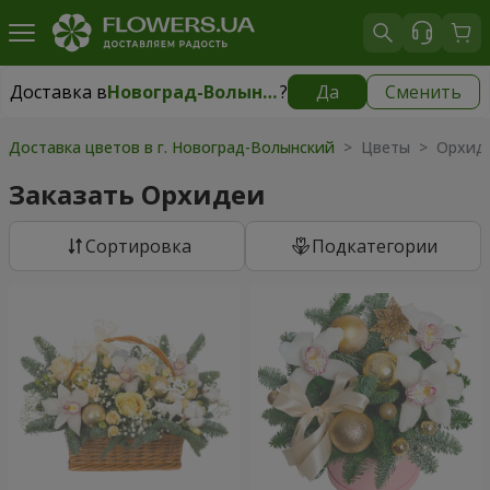
Доставка в
Новоград-Волынский
?
Да
Сменить
Доставка в
Новоград-Волынский
|
150 грн
Доставка цветов в г. Новоград-Волынский
> Цветы > Орхид
Заказать Орхидеи
Cортировка
Подкатегории