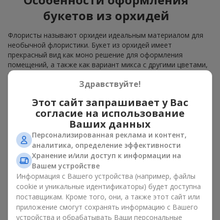
букетов из орхидей
Флористы называют орхидеи идеальным материалом для
необычной флористики. Букет из орхидей имеет
прекрасный вид как моно решение для оформления
помещений, а также как вариант микса с другими цветами,
который сохраняет свою выразительность в любом
Здравствуйте!
формате.
Этот сайт запрашивает у Вас
Благодаря своей структуре орхидея позволяет создавать
композиции в классическом, минималистичном или
согласие на использование
современном стиле. Букет из орхидей эффектно смотрится
Ваших данных
как в камерных, так и в масштабных работах, а её
Персонализированная реклама и контент,
роскошные соцветия легко становятся центральным
аналитика, определение эффективности
элементом композиции. В зависимости от оформления и
Хранение и/или доступ к информации на
сорта растений различается и цена на орхидеи. Учитывайте
Вашем устройстве
это, прежде чем заказать букет из орхидей.
Информация с Вашего устройства (например, файлы
cookie и уникальные идентификаторы) будет доступна
Кому дарят орхидеи?
поставщикам. Кроме того, они, а также этот сайт или
приложение смогут сохранять информацию с Вашего
Букет из орхидей универсален и может подойти любому. Их
устройства и обрабатывать Ваши персональные