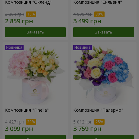
Композиция "Окленд"
Композиция "Сильвия"
3 364 грн
4 999 грн
Заказать
Заказать
Композиция "Finella"
Композиция "Палермо"
4 427 грн
5 012 грн