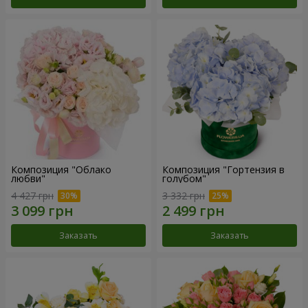
Композиция "Облако
Композиция "Гортензия в
любви"
голубом"
4 427 грн
3 332 грн
Заказать
Заказать