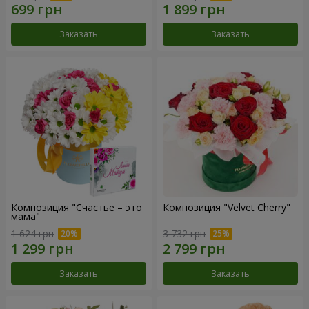
Заказать
Заказать
Композиция "Счастье – это
Композиция "Velvet Cherry"
мама"
1 624 грн
3 732 грн
Заказать
Заказать