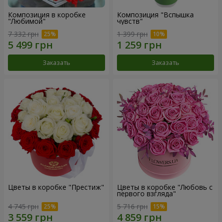
Композиция в коробке
Композиция "Вспышка
"Любимой"
чувств"
7 332 грн
1 399 грн
Заказать
Заказать
Цветы в коробке "Престиж"
Цветы в коробке "Любовь с
первого взгляда"
4 745 грн
5 716 грн