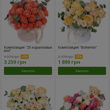
Композиция "25 коралловых
Композиция "Bohemia"
роз"
4 074 грн
2 374 грн
Заказать
Заказать