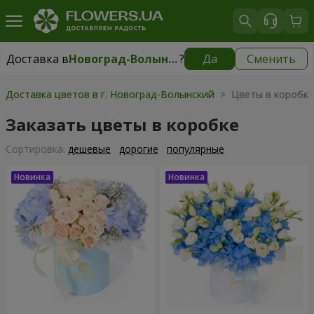
Доставка в
Новоград-Волынский
?
Да
Сменить
Доставка в
Новоград-Волынский
|
150 грн
Доставка цветов в г. Новоград-Волынский
> Цветы в коробке
Заказать цветы в коробке
Cортировка:
дешевые
дорогие
популярные