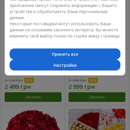
приложение смогут сохранять информацию с Вашего
устройства и обрабатывать Ваши персональные
данные.
Некоторые поставщики могут использовать Ваши
данные на основании законного интереса. Вы можете
изменить свой выбор позже по ссылке внизу страницы.
Принять все
Настройки
Композиция "Мулен Руж"
Цветы в коробке "19 белых
роз"
3 124 грн
3 749 грн
Заказать
Заказать