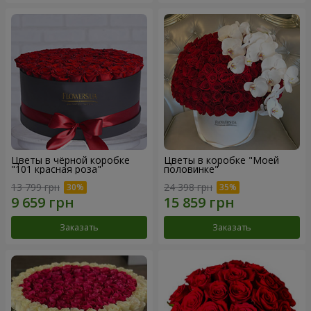
Цветы в чёрной коробке
Цветы в коробке "Моей
"101 красная роза"
половинке"
13 799 грн
24 398 грн
Заказать
Заказать