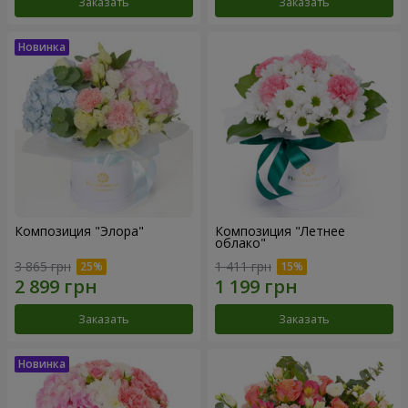
Заказать
Заказать
Композиция "Элора"
Композиция "Летнее
облако"
3 865 грн
1 411 грн
Заказать
Заказать