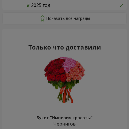
2025 год
Только что доставили
Букет "Империя красоты"
Чернигов