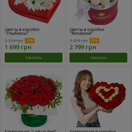
Цветы в коробке
Цветы в коробке
"Улыбнись!"
"Желанной"
2 124 грн
3 293 грн
Заказать
Заказать
Композиция "Lady in Red"
Композиция в коробке