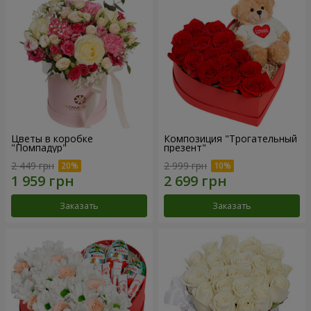
Цветы в коробке
Композиция "Трогательный
"Помпадур"
презент"
2 449 грн
2 999 грн
Заказать
Заказать