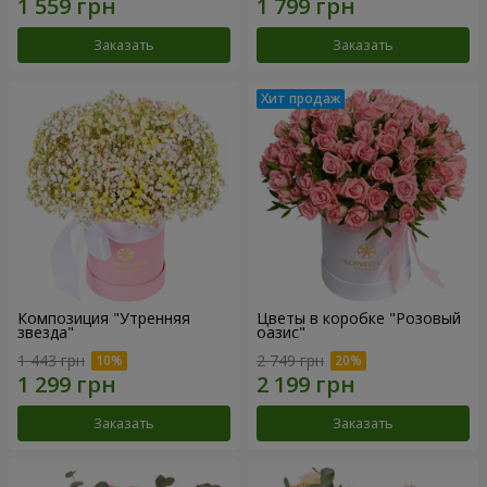
Заказать
Заказать
Композиция "Утренняя
Цветы в коробке "Розовый
звезда"
оазис"
1 443 грн
2 749 грн
Заказать
Заказать