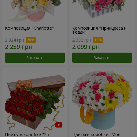
Композиция "Charlotte"
Композиция "Принцесса и
Тедди"
2 824 грн
2 332 грн
Заказать
Заказать
Цветы в коробке "25
Цветы в коробке "Мое