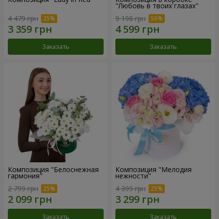
"Любовь в твоих глазах"
4 479 грн
9 198 грн
Заказать
Заказать
Композиция "Белоснежная
Композиция "Мелодия
гармония"
нежности"
2 799 грн
4 399 грн
Заказать
Заказать