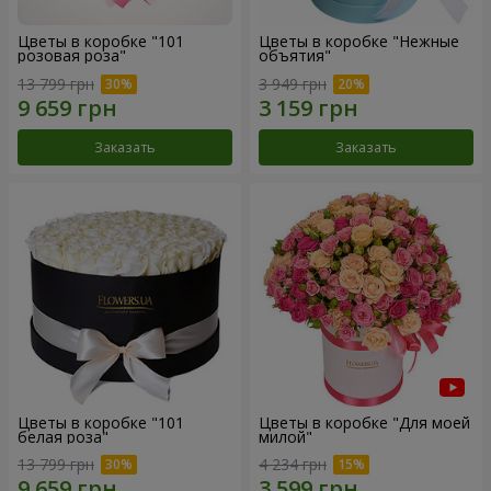
Цветы в коробке "101
Цветы в коробке "Нежные
розовая роза"
объятия"
13 799 грн
3 949 грн
Заказать
Заказать
Цветы в коробке "101
Цветы в коробке "Для моей
белая роза"
милой"
13 799 грн
4 234 грн