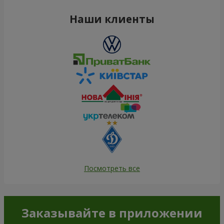
Наши клиенты
Посмотреть все
Заказывайте в приложении