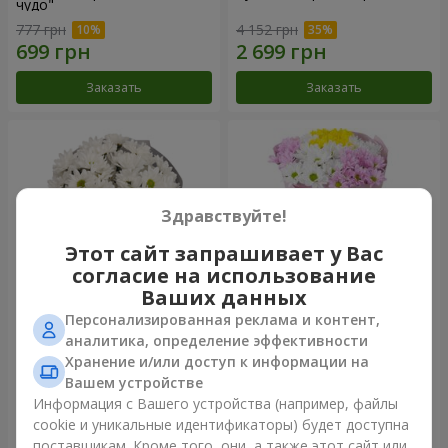
чудо"
777 грн
4 152 грн
Заказать
Заказать
Здравствуйте!
Этот сайт запрашивает у Вас
согласие на использование
Ваших данных
Персонализированная реклама и контент,
Букет "Киото" из 5 белых
Букет "Времена года"
аналитика, определение эффективности
хризантем
Хранение и/или доступ к информации на
999 грн
1 199 грн
Вашем устройстве
Информация с Вашего устройства (например, файлы
cookie и уникальные идентификаторы) будет доступна
Заказать
Заказать
поставщикам. Кроме того, они, а также этот сайт или