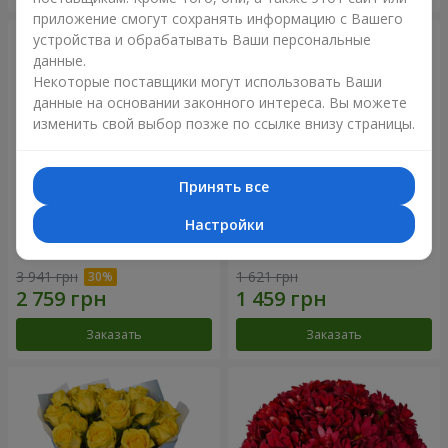
приложение смогут сохранять информацию с Вашего
устройства и обрабатывать Ваши персональные
данные.
Некоторые поставщики могут использовать Ваши
данные на основании законного интереса. Вы можете
изменить свой выбор позже по ссылке внизу страницы.
Принять все
Настройки
Букет "Крещатик"
Букет "Мы и лето"
3 941 грн
1 621 грн
Заказать
Заказать