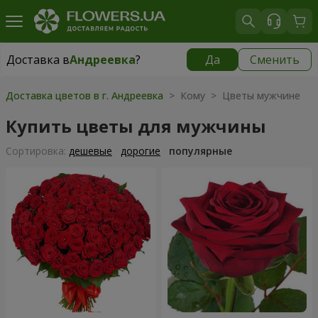
Доставка в
Андреевка
?
Да
Сменить
Доставка в
Андреевка
|
1030 грн
Доставка цветов в г. Андреевка
> Кому > Цветы мужчине
Купить цветы для мужчины
Cортировка:
дешевые
дорогие
популярные