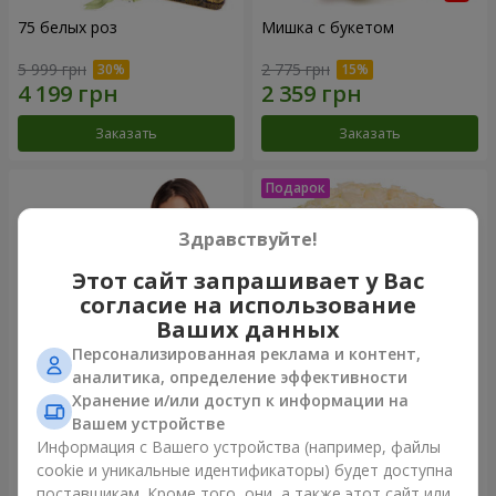
75 белых роз
Мишка с букетом
5 999 грн
2 775 грн
Заказать
Заказать
Здравствуйте!
Этот сайт запрашивает у Вас
согласие на использование
Ваших данных
Персонализированная реклама и контент,
аналитика, определение эффективности
Хранение и/или доступ к информации на
151 красная роза
Букет "Очей очарованье"
Вашем устройстве
Информация с Вашего устройства (например, файлы
15 744 грн
3 449 грн
cookie и уникальные идентификаторы) будет доступна
поставщикам. Кроме того, они, а также этот сайт или