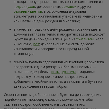
выходят популярные пышные, сочные композиции из
подсолнухов
, декоративных
ромашек
и других
сезонных цветов
; в оформлении актуальна
асимметрия в оригинальной упаковке из мешковины
или цветы на день рождения в корзине;
в качестве подарка с днём рождения осенние цветы
должны выглядеть тепло и аккуратно; здесь подойдёт
букет на день рождения женщине из
хризантем
, калл
и, конечно,
роз
; декоративные акценты добавят
изысканности и завершённости праздничной
композиции;
зимой актуальна сдержанная изысканная флористика,
поздравить с днём рождения белыми цветами —
отличная идея; белые
розы
,
эустомы
, амариллис
подчеркнут холодное зимнее настроение; а
добавление хвойных веточек и эвкалипта в букет на
день рождения завершит образ.
Сезонные цветы, добавленные в букет на день рождения,
подчёркивают природную красоту момента. А чтобы
сделать подарок особенным, мы создаём из них