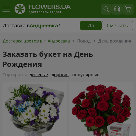
Доставка в
Андреевка
?
Да
Сменить
Доставка в
Андреевка
|
1030 грн
Доставка цветов в г. Андреевка
> Повод > День рождения
Заказать букет на День
Рождения
Cортировка:
дешевые
дорогие
популярные