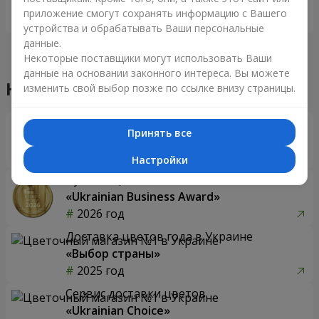
приложение смогут сохранять информацию с Вашего
Заказать
Заказать
устройства и обрабатывать Ваши персональные
данные.
Некоторые поставщики могут использовать Ваши
данные на основании законного интереса. Вы можете
Наши достижения
изменить свой выбор позже по ссылке внизу страницы.
Доставка цветов года в Украине
Принять все
«Выбор страны»
2026 год
Настройки
Лучший цветочный магазин
«Ukrainian Business Award»
2026 год
Доставка цветов года в Украине
«Выбор страны»
2025 год
Сервис доставки цветов
«Ukrainian Choice»