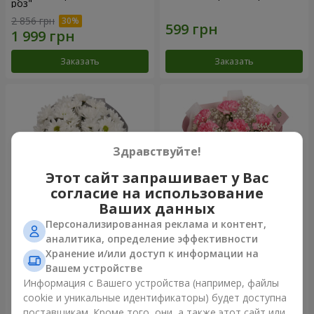
роз"
2 856 грн
Заказать
Заказать
Здравствуйте!
Этот сайт запрашивает у Вас
согласие на использование
Ваших данных
Персонализированная реклама и контент,
Букет "Киото" из 5 белых
Букет "Королева
аналитика, определение эффективности
хризантем
Карибского моря"
Хранение и/или доступ к информации на
999 грн
1 249 грн
Вашем устройстве
Информация с Вашего устройства (например, файлы
cookie и уникальные идентификаторы) будет доступна
Заказать
Заказать
поставщикам. Кроме того, они, а также этот сайт или