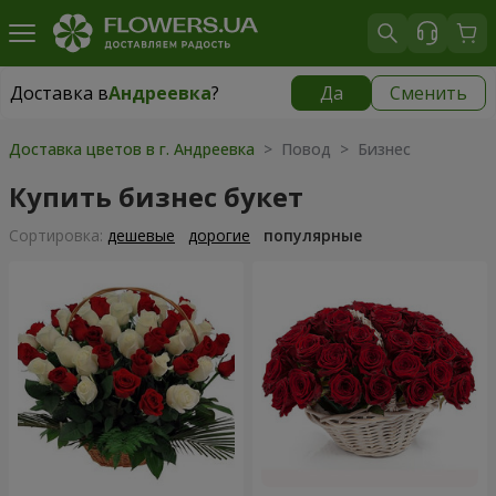
Доставка в
Андреевка
?
Да
Сменить
Доставка в
Андреевка
|
1030 грн
Доставка цветов в г. Андреевка
> Повод > Бизнес
Купить бизнес букет
Cортировка:
дешевые
дорогие
популярные