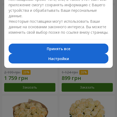
приложение смогут сохранять информацию с Вашего
устройства и обрабатывать Ваши персональные
данные.
Некоторые поставщики могут использовать Ваши
данные на основании законного интереса. Вы можете
изменить свой выбор позже по ссылке внизу страницы.
Принять все
Настройки
Цветы в коробке
Букет "Времена года"
"Помпадур"
2 199 грн
1 124 грн
Заказать
Заказать