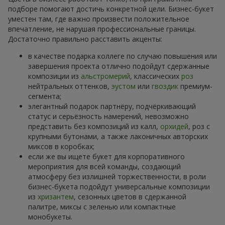
подборе помогают достичь конкретной цели. Бизнес-букет
уместен там, где важно произвести положительное
впечатление, не нарушая профессиональные границы.
Достаточно правильно расставить акценты:
в качестве подарка коллеге по случаю повышения или
завершения проекта отлично подойдут сдержанные
композиции из
альстромерий
, классических
роз
нейтральных оттенков,
эустом
или
гвоздик
премиум-
сегмента;
элегантный подарок партнёру, подчёркивающий
статус и серьёзность намерений, невозможно
представить без композиций из калл,
орхидей
, роз с
крупными бутонами, а также лаконичных авторских
миксов в коробках;
если же вы ищете букет для корпоративного
мероприятия для всей команды, создающий
атмосферу без излишней торжественности, в роли
бизнес-букета подойдут универсальные композиции
из
хризантем
, сезонных цветов в сдержанной
палитре, миксы с зеленью или компактные
монобукеты.