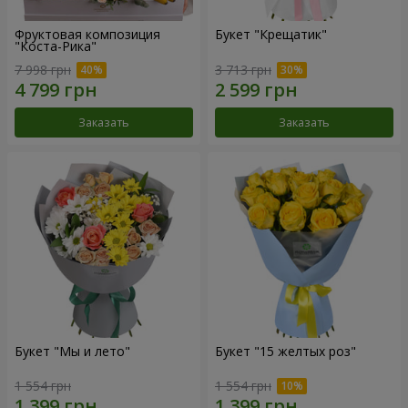
Фруктовая композиция
Букет "Крещатик"
"Коста-Рика"
7 998 грн
3 713 грн
Заказать
Заказать
Букет "Мы и лето"
Букет "15 желтых роз"
1 554 грн
1 554 грн