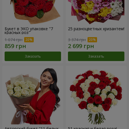
Букет в ЭКО упаковке "7
25 разноцветных хризантем!
красных роз"
1 074 грн
3 374 грн
Заказать
Заказать
Авторский букет "11 белых
51 красная и белая роза!