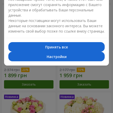
приложение смогут сохранять информацию с Вашего
устройства и обрабатывать Ваши персональные
данные.
Некоторые поставщики могут использовать Ваши
данные на основании законного интереса. Вы можете
изменить свой выбор позже по ссылке внизу страницы.
Принять все
Настройки
Букет "Дуэт гармонии"
Букет "My Lady"
2 374 грн
2 177 грн
Заказать
Заказать