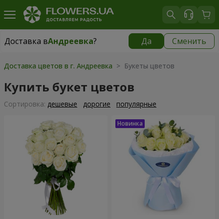
Доставка в
Андреевка
?
Да
Сменить
Доставка в
Андреевка
|
1030 грн
Доставка цветов в г. Андреевка
> Букеты цветов
Купить букет цветов
Cортировка:
дешевые
дорогие
популярные