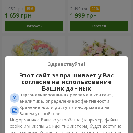
1 952 грн
2 499 грн
Заказать
Заказать
Здравствуйте!
Этот сайт запрашивает у Вас
согласие на использование
Ваших данных
Персонализированная реклама и контент,
Букет "Небесная лазурь"
Букет "Secret"
аналитика, определение эффективности
Хранение и/или доступ к информации на
5 229 грн
2 554 грн
Вашем устройстве
Информация с Вашего устройства (например, файлы
cookie и уникальные идентификаторы) будет доступна
Заказать
Заказать
поставщикам. Кроме того, они, а также этот сайт или