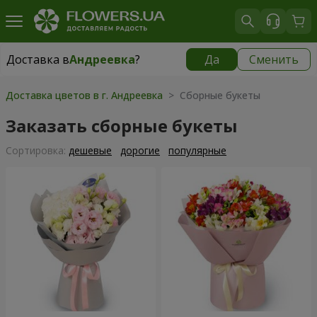
Доставка в
Андреевка
?
Да
Сменить
Доставка в
Андреевка
|
1030 грн
Доставка цветов в г. Андреевка
> Сборные букеты
Заказать сборные букеты
Cортировка:
дешевые
дорогие
популярные