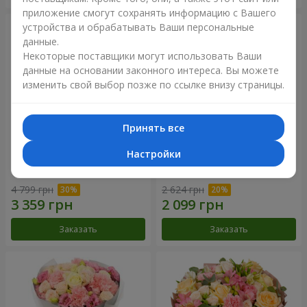
приложение смогут сохранять информацию с Вашего
устройства и обрабатывать Ваши персональные
данные.
Некоторые поставщики могут использовать Ваши
данные на основании законного интереса. Вы можете
изменить свой выбор позже по ссылке внизу страницы.
Принять все
Настройки
Букет "Your Smile"
Букет "Прикосновение
нежности"
4 799 грн
2 624 грн
Заказать
Заказать