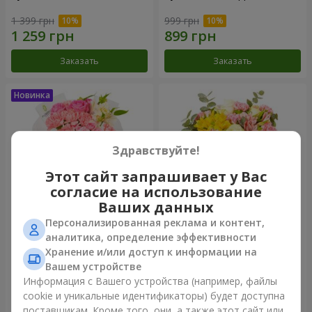
1 399 грн
999 грн
Заказать
Заказать
Здравствуйте!
Этот сайт запрашивает у Вас
согласие на использование
Ваших данных
Персонализированная реклама и контент,
Букет "Розовый зефир"
Букет "Дзинтарс"
аналитика, определение эффективности
Хранение и/или доступ к информации на
1 411 грн
1 881 грн
Вашем устройстве
Информация с Вашего устройства (например, файлы
cookie и уникальные идентификаторы) будет доступна
Заказать
Заказать
поставщикам. Кроме того, они, а также этот сайт или