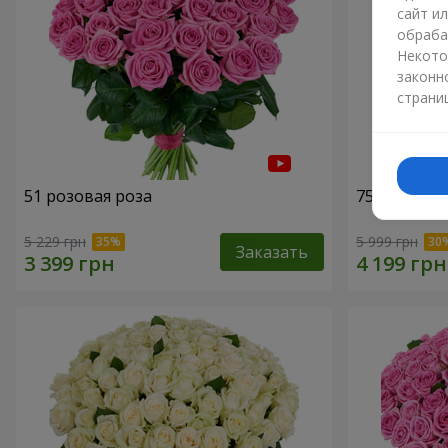
сайт и
обраба
Некото
законн
страни
51 розовая роза
75 белых р
5 229 грн
5 999 грн
Заказать