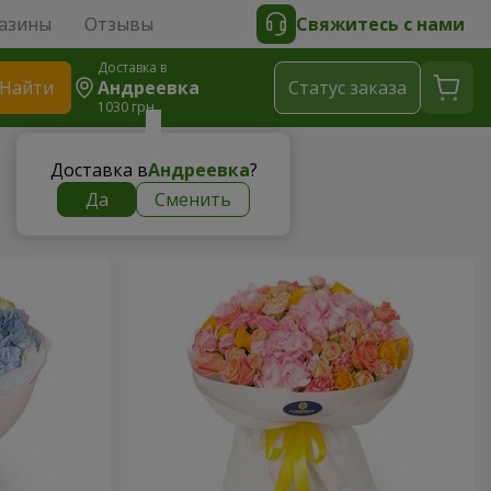
азины
Отзывы
Свяжитесь с нами
Доставка в
Найти
Андреевка
Cтатус заказа
1030 грн
Доставка в
Андреевка
?
Да
Сменить