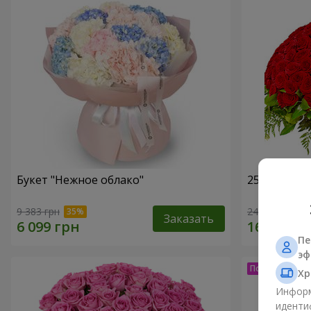
Букет "Нежное облако"
251 красна
9 383 грн
24 284 грн
Заказать
Пе
эф
Хр
Информ
иденти