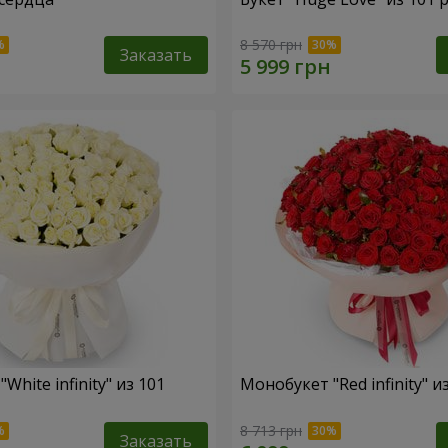
8 570 грн
Заказать
White infinity" из 101
Монобукет "Red infinity" и
8 713 грн
Заказать