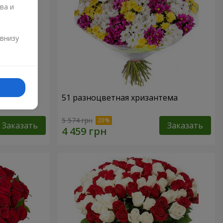
ва и
и
 внизу
51 разноцветная хризантема
5 574 грн
Заказать
Заказать