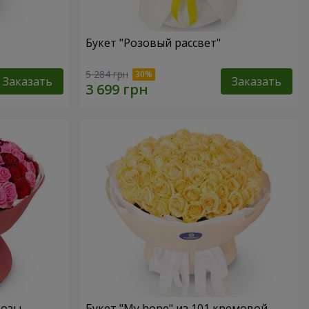
Букет "Розовый рассвет"
5 284 грн
Заказать
Заказать
розы
Букет "My hope" из 101 кремовой