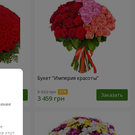
Букет "Империя красоты"
а
5 322 грн
Заказать
Заказать
ление
ые
же этот