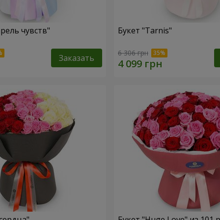
арель чувств"
Букет "Tarnis"
6 306 грн
Заказать
 сердца"
Букет "Huge Love" из 101 