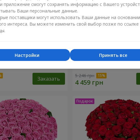
ли приложение смогут сохранять информацию с Вашего устройст
тывать Ваши персональные данные.
рые поставщики могут использовать Ваши данные на основани
ого интереса. Вы можете изменить свой выбор позже по ссылке
цы.
Настройки
Принять все
оз
51 белая хризантема
5 246 грн
Заказать