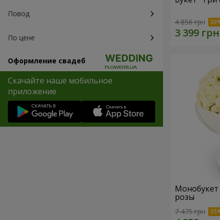
Повод
4 856 грн
По цене
Оформление свадеб
Скачайте наше мобильное
приложение
Монобукет "
розы
7 475 грн