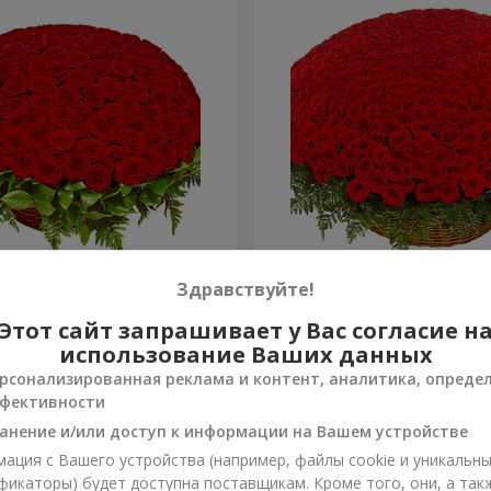
я роза
501 красная роза
Здравствуйте!
Этот сайт запрашивает у Вас согласие н
56 362 грн
Заказать
использование Ваших данных
рсонализированная реклама и контент, аналитика, опреде
фективности
анение и/или доступ к информации на Вашем устройстве
ация с Вашего устройства (например, файлы cookie и уникальн
фикаторы) будет доступна поставщикам. Кроме того, они, а так