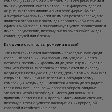
композициях мы обычно избегаем лишнего романтизма и
пышной упаковки. Вместо этого наши флористы делают
акцент на строгих линиях и вытянутой форме букета.
Альстромерии практически не имеют резкого запаха, что
является огромным плюсом для рабочего кабинета или
офиса. Такой презент символизирует успех, процветание и
искреннее уважение, поэтому смело заказывайте их для
коллег, друзей или близких.
Как долго стоят альстромерии в вазе?
Эти цветы считаются настоящими рекордсменами среди
срезанных растений. При правильном уходе они легко
остаются свежими и красивыми до двух недель. Секрет в
том, что бутоны на веточках распускаются по очереди.
Когда одни цветы уже отцветают, другие только начинают
открывать свои нежные лепестки. Благодаря этому
композиция каждый день меняется и очень долго радует
глаз в комнате. Главное — вовремя убирать увядшие
элементы, чтобы освободить место для новых. Мы
привозим растения в г. Андреевка максимально свежими,
поэтому вы точно успеете насладиться их природной
красотой и стойкостью в вазе.