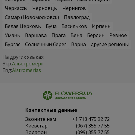
Черкассы
Черновцы
Чернигов
Самар (Новомосковск)
Павлоград
Белая Церковь
Буча
Васильков
Ирпень
Умань
Варшава
Прага
Вена
Берлин
Ревное
Бургас
Солнечный берег
Варна
другие регионы
На других языках:
Укр:
Альстромерії
Eng:
Alstromerias
Контактные данные
Звоните нам
+1 718 475 92 72
Киевстар
(067) 355 77 55
Водафон
(099) 355 77 55