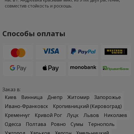
совместив стойкость и роскошь.
Способы оплаты
Заказ в:
Киев
Винница
Днепр
Житомир
Запорожье
Ивано-Франковск
Кропивницкий (Кировоград)
Кременчуг
Кривой Рог
Луцк
Львов
Николаев
Одесса
Полтава
Ровно
Сумы
Тернополь
Ужгород
Харьков
Херсон
Хмельницкий