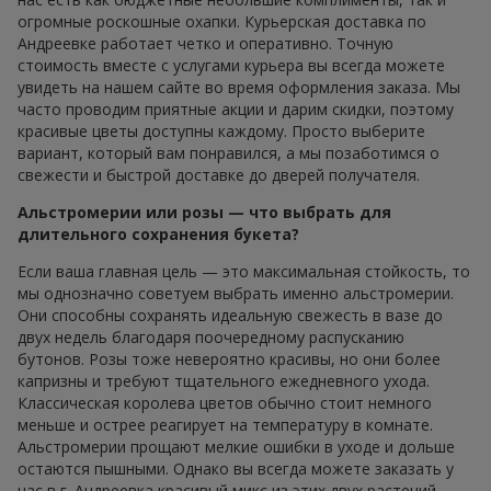
огромные роскошные охапки. Курьерская доставка по
Андреевке работает четко и оперативно. Точную
стоимость вместе с услугами курьера вы всегда можете
увидеть на нашем сайте во время оформления заказа. Мы
часто проводим приятные акции и дарим скидки, поэтому
красивые цветы доступны каждому. Просто выберите
вариант, который вам понравился, а мы позаботимся о
свежести и быстрой доставке до дверей получателя.
Альстромерии или розы — что выбрать для
длительного сохранения букета?
Если ваша главная цель — это максимальная стойкость, то
мы однозначно советуем выбрать именно альстромерии.
Они способны сохранять идеальную свежесть в вазе до
двух недель благодаря поочередному распусканию
бутонов. Розы тоже невероятно красивы, но они более
капризны и требуют тщательного ежедневного ухода.
Классическая королева цветов обычно стоит немного
меньше и острее реагирует на температуру в комнате.
Альстромерии прощают мелкие ошибки в уходе и дольше
остаются пышными. Однако вы всегда можете заказать у
нас в г. Андреевка красивый микс из этих двух растений,