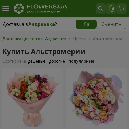
Доставка в
Андреевка
?
Да
Сменить
Доставка в
Андреевка
|
1030 грн
Доставка цветов в г. Андреевка
> Цветы > Альстромерии
Купить Альстромерии
Cортировка:
дешевые
дорогие
популярные