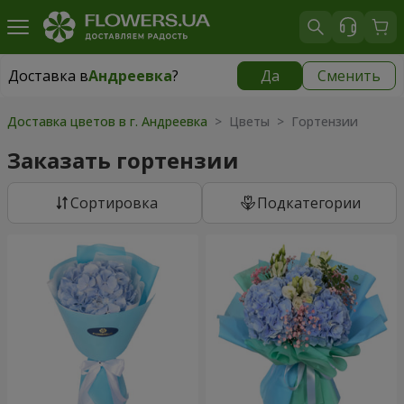
Доставка в
Андреевка
?
Да
Сменить
Доставка в
Андреевка
|
1030 грн
Доставка цветов в г. Андреевка
> Цветы > Гортензии
Заказать гортензии
Cортировка
Подкатегории