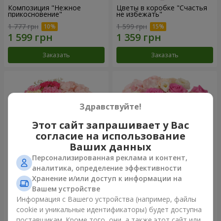
Композиция "Нежное
Цветы в коробке "Счастья
прикосновение"
не избежать"
1 777 грн
1 599 грн
Заказать
Заказать
Здравствуйте!
Этот сайт запрашивает у Вас
согласие на использование
Ваших данных
Персонализированная реклама и контент,
аналитика, определение эффективности
Хранение и/или доступ к информации на
Цветы в коробке "Соломия"
Композиция "Barbie"
Вашем устройстве
2 066 грн
2 532 грн
Информация с Вашего устройства (например, файлы
cookie и уникальные идентификаторы) будет доступна
поставщикам. Кроме того, они, а также этот сайт или