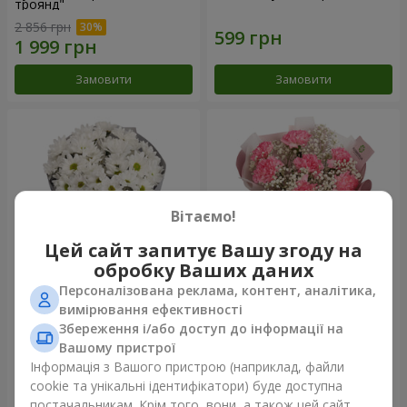
троянд"
2 856 грн
Замовити
Замовити
Вітаємо!
Цей сайт запитує Вашу згоду на
обробку Ваших даних
Персоналізована реклама, контент, аналітика,
Букет "Кіото" з 5 білих
Букет "Королева
вимірювання ефективності
хризантем
Карибського моря"
Збереження і/або доступ до інформації на
999 грн
1 249 грн
Вашому пристрої
Інформація з Вашого пристрою (наприклад, файли
cookie та унікальні ідентифікатори) буде доступна
Замовити
Замовити
постачальникам. Крім того, вони, а також цей сайт