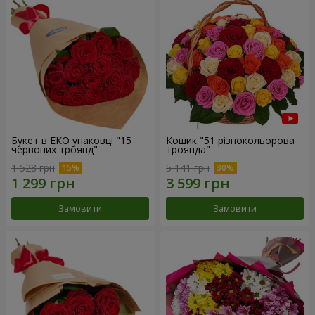
Букет в ЕКО упаковці "15
Кошик "51 різнокольорова
червоних троянд"
троянда"
1 528 грн
5 141 грн
Замовити
Замовити