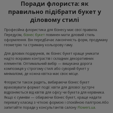
Поради флориста: як
правильно підібрати букет у
діловому стилі
Професійна флористика для бізнесу має свої правила.
Передусім,
бізнес букет
повинен мати діловий стиль
оформлення. Він передбачає лаконічність форм, продуману
геометрію та стриману кольорову гаму.
Для ділових подарунків, як бізнес букет краще уникати
надто яскравих контрастів і складних декоративних
елементів. Оптимальний вибір — вишукана дорога
композиція у строгому стилі або суворий букет у
мінімалізмі, де кожна квітка має своє місце.
Флористи також радять, вибираючи бізнес букет
враховувати формат події: квіти для ділової зустрічі
відрізняються від квітів для офісу чи букета для керівника.
Якщо є сумніви — обираючи бізнес букет, краще надати
перевагу класиці з чіткою формою і спокійною палітрою.Або
запитайте поради у консультантів салону
Flowers.ua
.