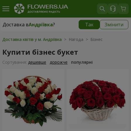
Доставка в
Андріївка
?
Так
Змінити
Доставка в
Андріївка
|
1030 грн
Доставка квітів у м. Андріївка
> Нагода > Бізнес
Купити бізнес букет
Сортування:
дешевше
дорожче
популярні