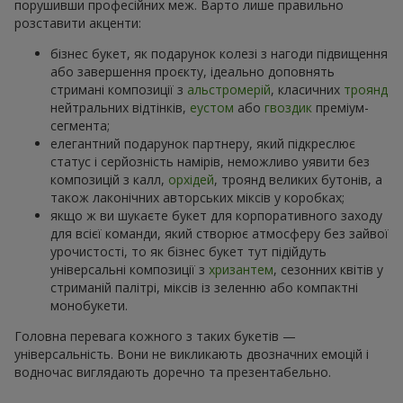
порушивши професійних меж. Варто лише правильно
розставити акценти:
бізнес букет, як подарунок колезі з нагоди підвищення
або завершення проєкту, ідеально доповнять
стримані композиції з
альстромерій
, класичних
троянд
нейтральних відтінків,
еустом
або
гвоздик
преміум-
сегмента;
елегантний подарунок партнеру, який підкреслює
статус і серйозність намірів, неможливо уявити без
композицій з калл,
орхідей
, троянд великих бутонів, а
також лаконічних авторських міксів у коробках;
якщо ж ви шукаєте букет для корпоративного заходу
для всієї команди, який створює атмосферу без зайвої
урочистості, то як бізнес букет тут підійдуть
універсальні композиції з
хризантем
, сезонних квітів у
стриманій палітрі, міксів із зеленню або компактні
монобукети.
Головна перевага кожного з таких букетів —
універсальність. Вони не викликають двозначних емоцій і
водночас виглядають доречно та презентабельно.