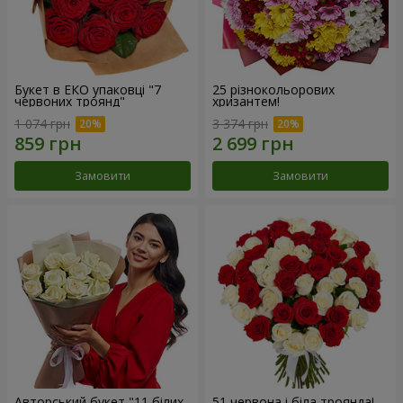
Букет в ЕКО упаковці "7
25 різнокольорових
червоних троянд"
хризантем!
1 074 грн
3 374 грн
Замовити
Замовити
Авторський букет "11 білих
51 червона і біла троянда!