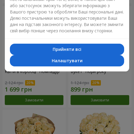
або застосунок зможуть зберігати інформацію з
Вашого пристрою та обробляти Ваші персональні дані.
Деякі постачальники можуть використовувати Ваші
дані на підставі законного інтересу. Ви можете змінити
свій вибір пізніше через посилання внизу сторінки.
Прийняти всі
Налаштувати
Квіти в коробці "Помпадур"
Букет "Пори року"
2 124 грн
1 124 грн
Замовити
Замовити