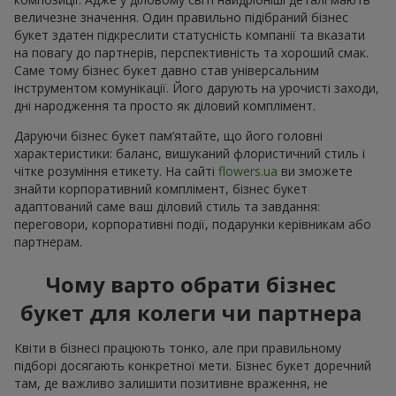
величезне значення. Один правильно підібраний бізнес
букет здатен підкреслити статусність компанії та вказати
на повагу до партнерів, перспективність та хороший смак.
Саме тому бізнес букет давно став універсальним
інструментом комунікації. Його дарують на урочисті заходи,
дні народження та просто як діловий комплімент.
Даруючи бізнес букет пам’ятайте, що його головні
характеристики: баланс, вишуканий флористичний стиль і
чітке розуміння етикету. На сайті
flowers.ua
ви зможете
знайти корпоративний комплімент, бізнес букет
адаптований саме ваш діловий стиль та завдання:
переговори, корпоративні події, подарунки керівникам або
партнерам.
Чому варто обрати бізнес
букет для колеги чи партнера
Квіти в бізнесі працюють тонко, але при правильному
підборі досягають конкретної мети. Бізнес букет доречний
там, де важливо залишити позитивне враження, не