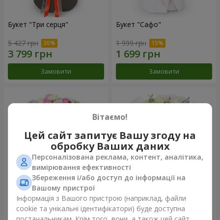
Букет "Три серця"
Букет "Сафо"
5 427 грн
1 999 грн
Замовити
Замовити
Вітаємо!
Цей сайт запитує Вашу згоду на
обробку Ваших даних
Персоналізована реклама, контент, аналітика,
вимірювання ефективності
Збереження і/або доступ до інформації на
Вашому пристрої
Букет "Tarnis"
Монобукет з 9 білих троянд
Інформація з Вашого пристрою (наприклад, файли
cookie та унікальні ідентифікатори) буде доступна
6 091 грн
1 399 грн
постачальникам. Крім того, вони, а також цей сайт