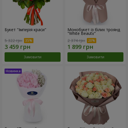
Букет "Імперія краси"
Монобукет із білих троянд
"White Beauty"
5 322 грн
2 374 грн
Замовити
Замовити