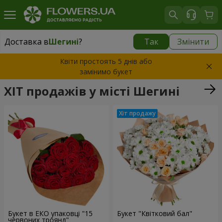
Доставка в
Шегині
?
Так
Змінити
Доставка в
Шегині
|
1276 грн
Квіти простоять 5 днів або
замінимо букет
ХІТ продажів у місті Шегині
Букет в ЕКО упаковці "15
Букет "Квітковий бал"
червоних троянд"