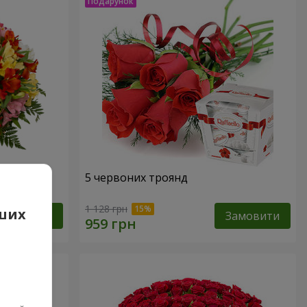
арель"
5 червоних троянд
1 128 грн
аших
Замовити
Замовити