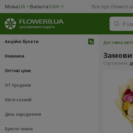
Мова:
UA
Валюта:
UAH
Все про Flowers.u
Акційні букети
Доставка квіті
Замови
Новинки
Сортування:
д
Оптові ціни
ХІТ продажів
Квіти коханій
День народження
Букети тижня