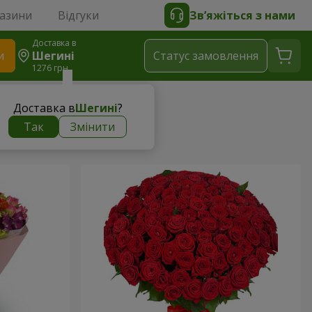
газини
Відгуки
Зв’яжіться з нами
Доставка в
и
Шегині
Статус замовлення
1276 грн
Доставка в
Шегині
?
Так
Змінити