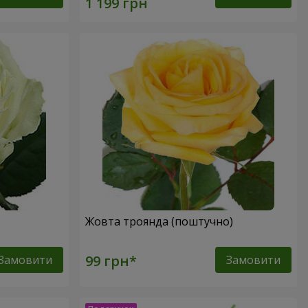
Жовта троянда (поштучно)
Замовити
Замовити