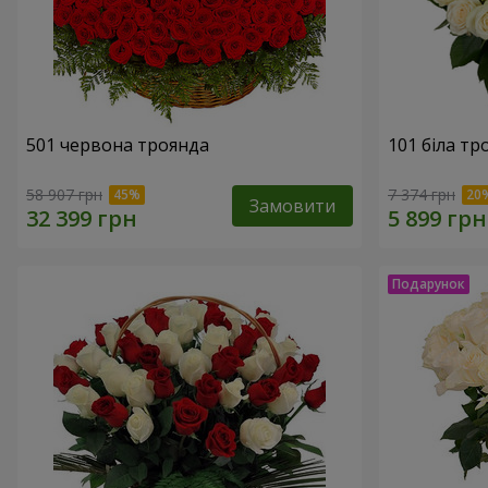
501 червона троянда
101 біла тр
58 907 грн
7 374 грн
Замовити