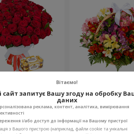
х троянд
Кошик альстромерій "Акв
Вітаємо!
3 834 грн
 сайт запитує Вашу згоду на обробку В
Замовити
даних
рсоналізована реклама, контент, аналітика, вимірювання
ективності
ереження і/або доступ до інформації на Вашому пристрої
ція з Вашого пристрою (наприклад, файли cookie та унікальні