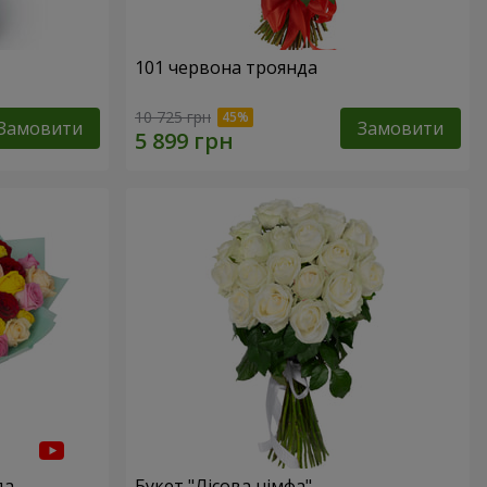
101 червона троянда
10 725 грн
Замовити
Замовити
да
Букет "Лісова німфа"