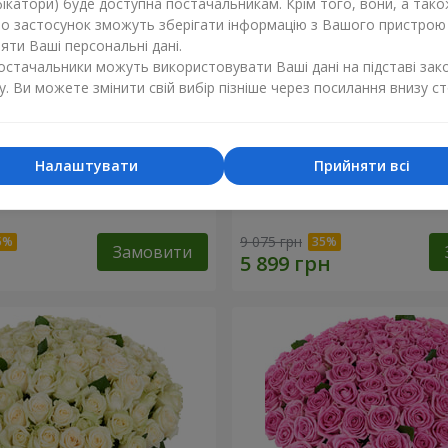
ікатори) буде доступна постачальникам. Крім того, вони, а тако
бо застосунок зможуть зберігати інформацію з Вашого пристрою
ти Ваші персональні дані.
постачальники можуть використовувати Ваші дані на підставі зак
у. Ви можете змінити свій вибір пізніше через посилання внизу ст
Налаштувати
Прийняти всі
а троянда
101 різнокольорова троя
9 075 грн
Замовити