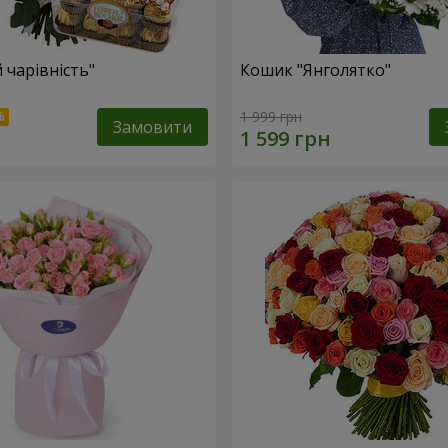
 чарівність"
Кошик "Янголятко"
1 999 грн
Замовити