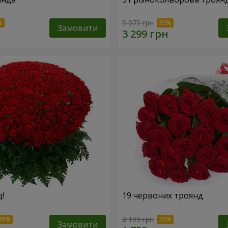
5 075 грн
Замовити
!
19 червоних троянд
2 199 грн
Замовити