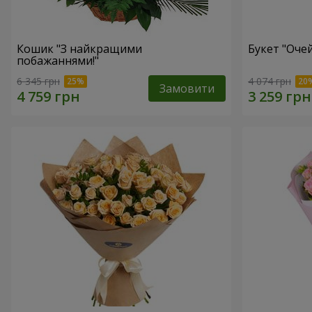
Кошик "З найкращими
Букет "Очей
побажаннями!"
6 345 грн
4 074 грн
Замовити