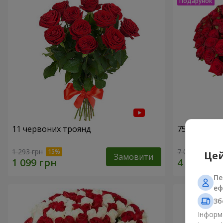
11 червоних троянд
75 червони
1 293 грн
7 084 грн
Цей
Замовити
Пе
еф
Зб
Інформа