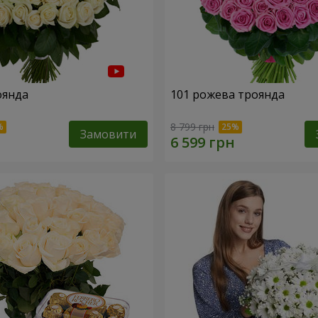
оянда
101 рожева троянда
8 799 грн
Замовити