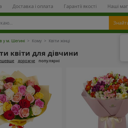
a
Доставка і оплата
Гарантії якості
Наші ма
Знайт
в у м. Шегині
> Кому > Квіти жінці
ти квіти для дівчини
ешевше
дорожче
популярні