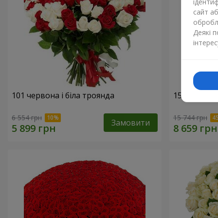
ідентиф
сайт а
обробля
Деякі 
інтерес
101 червона і біла троянда
151 червон
6 554 грн
15 744 грн
Замовити