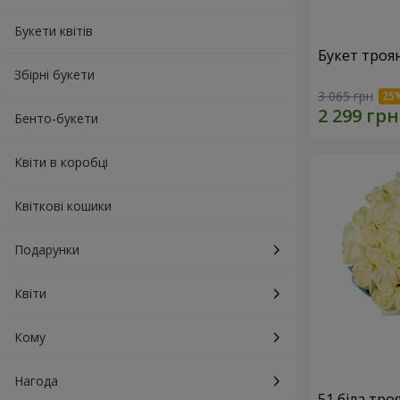
Букети квітів
Букет троя
Збірні букети
3 065 грн
Бенто-букети
Квіти в коробці
Квіткові кошики
Подарунки
Квіти
Кому
Нагода
51 біла тро