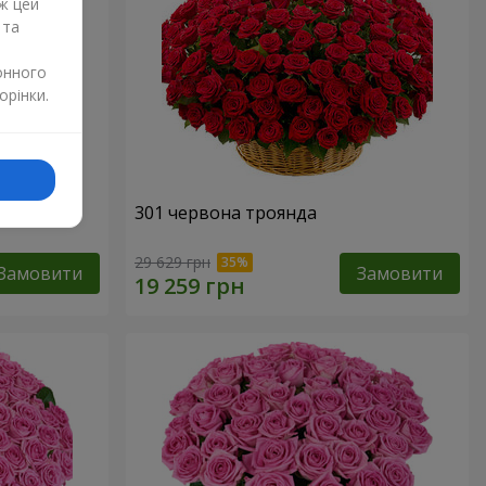
ж цей
 та
онного
орінки.
нда
301 червона троянда
29 629 грн
Замовити
Замовити