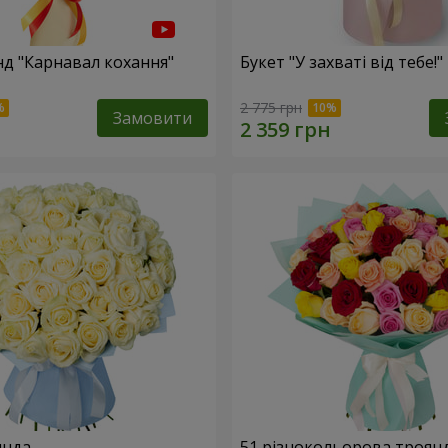
нд "Карнавал кохання"
Букет "У захваті від тебе!"
2 775 грн
Замовити
янда
51 різнокольорова троян