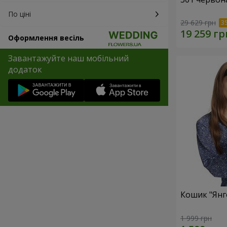
По ціні
29 629 грн
Оформлення весіль
Завантажуйте наш мобільний
додаток
Кошик "Янг
1 999 грн