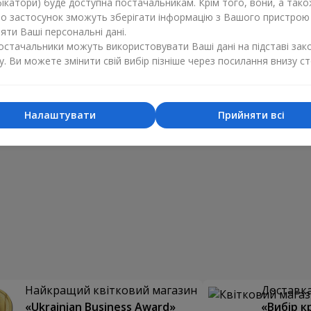
ікатори) буде доступна постачальникам. Крім того, вони, а тако
бо застосунок зможуть зберігати інформацію з Вашого пристрою
ти Ваші персональні дані.
постачальники можуть використовувати Ваші дані на підставі зак
у. Ви можете змінити свій вибір пізніше через посилання внизу ст
Налаштувати
Прийняти всі
Найкращий квітковий магазин
Доставка 
«Ukrainian Business Award»
«Вибір к