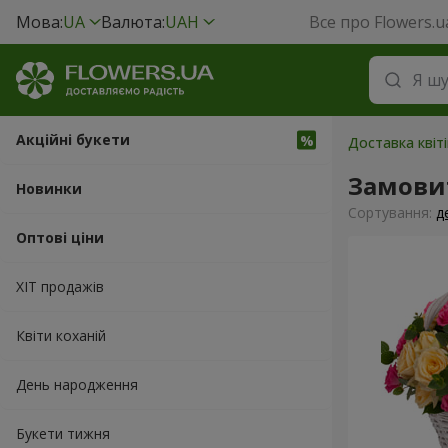
Мова:
UA
Валюта:
UAH
Все про Flowers.u
Акційні букети
Доставка квіті
Замови
Новинки
Сортування:
д
Оптові ціни
ХІТ продажів
Квіти коханій
День народження
Букети тижня