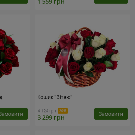
д
Кошик "Вітаю"
4 124 грн
Замовити
Замовити