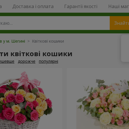
a
Доставка і оплата
Гарантії якості
Наші ма
Знайт
в у м. Шегині
> Квіткові кошики
ти квіткові кошики
ешевше
дорожче
популярні