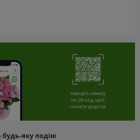
Наведіть камеру
на QR-код, щоб
скачати додаток
 будь-яку подію