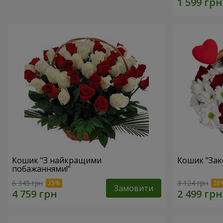
Кошик "З найкращими
Кошик "Зак
побажаннями!"
6 345 грн
3 124 грн
Замовити