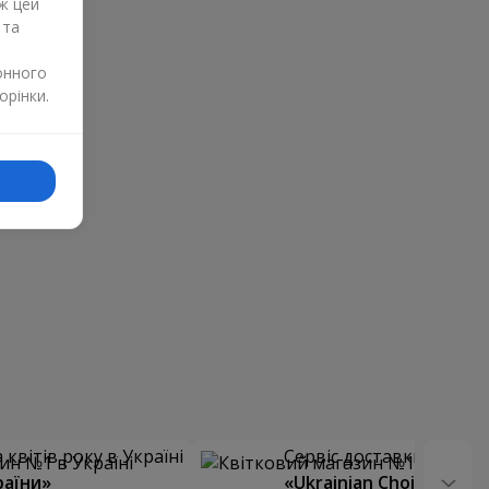
ж цей
 та
онного
орінки.
квітів року в Україні
Сервіс доставки квітів
раїни»
«Ukrainian Choice»