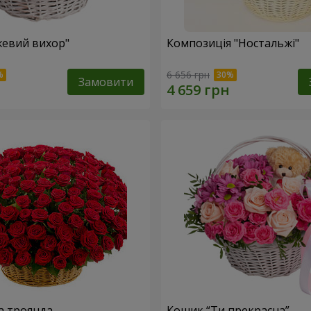
евий вихор"
Композиція "Ностальжі"
6 656 грн
Замовити
а троянда
Кошик “Ти прекрасна”