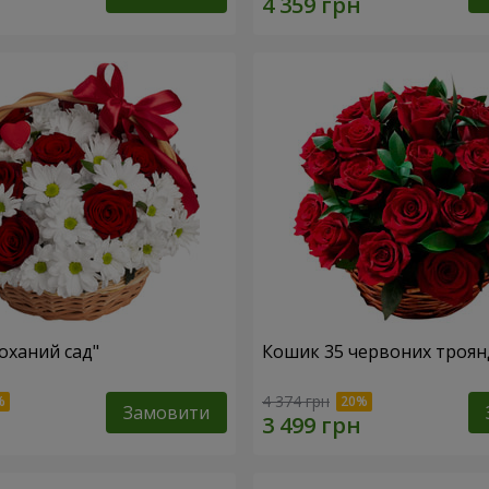
оханий сад"
Кошик 35 червоних троян
4 374 грн
Замовити