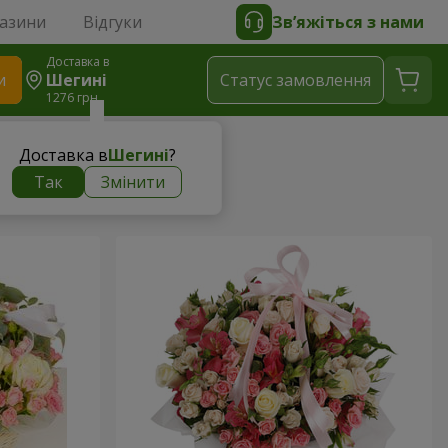
газини
Відгуки
Зв’яжіться з нами
Доставка в
и
Шегині
Статус замовлення
1276 грн
Доставка в
Шегині
?
Так
Змінити