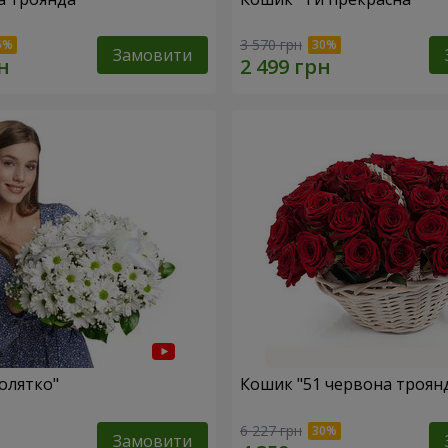
3 570 грн
Замовити
олятко"
Кошик "51 червона троян
6 227 грн
Замовити