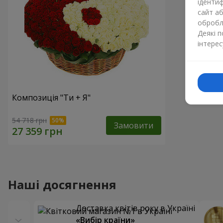
ідентиф
сайт а
обробля
Деякі 
інтерес
Композиція "Ти + Я"
54 718 грн
Замовити
Наші досягнення
Доставка квітів року в Україні
«Вибір країни»