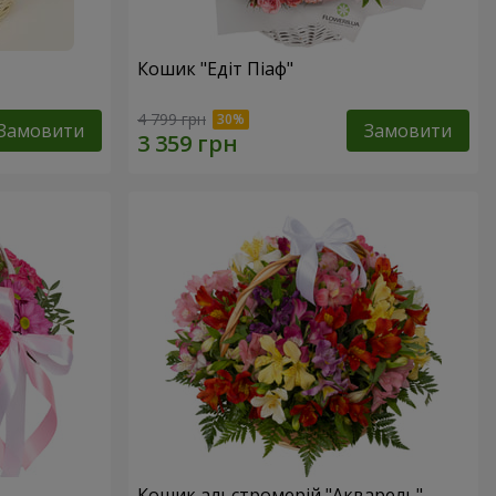
Кошик "Едіт Піаф"
4 799 грн
Замовити
Замовити
Кошик альстромерій "Акварель"