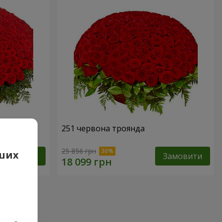
251 червона троянда
25 856 грн
аших
Замовити
Замовити