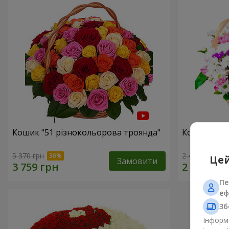
Кошик "51 різнокольорова троянда"
Кошик хриз
5 370 грн
2 469 грн
Цей
Замовити
Пе
еф
Зб
Інформа