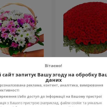
антем "Яскрава галявина"
501 червона троянда
Вітаємо!
58 907 грн
 сайт запитує Вашу згоду на обробку В
Замовити
даних
рсоналізована реклама, контент, аналітика, вимірювання
ективності
ереження і/або доступ до інформації на Вашому пристрої
ція з Вашого пристрою (наприклад, файли cookie та унікальні