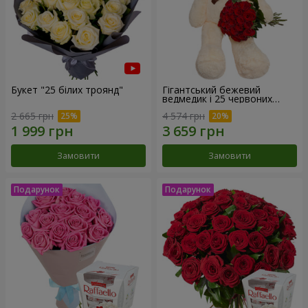
Букет "25 білих троянд"
Гігантський бежевий
ведмедик і 25 червоних
троянд
2 665 грн
4 574 грн
Замовити
Замовити