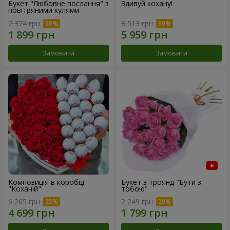
Букет "Любовне послання" з
Здивуй кохану!
повітряними кулями
2 374 грн
8 513 грн
Замовити
Замовити
Композиція в коробці
Букет з троянд "Бути з
"Коханій"
тобою"
6 265 грн
2 249 грн