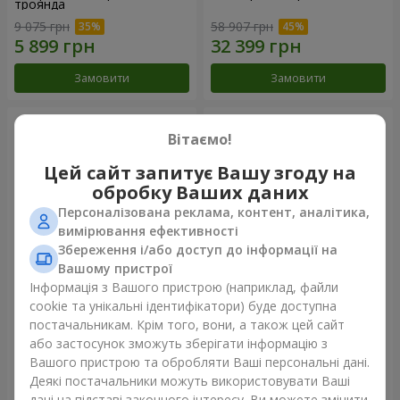
троянда
9 075 грн
58 907 грн
Замовити
Замовити
Вітаємо!
Цей сайт запитує Вашу згоду на
обробку Ваших даних
Персоналізована реклама, контент, аналітика,
вимірювання ефективності
Збереження і/або доступ до інформації на
Вашому пристрої
Інформація з Вашого пристрою (наприклад, файли
Композиція "Ти + Я"
101 біла троянда
cookie та унікальні ідентифікатори) буде доступна
постачальникам. Крім того, вони, а також цей сайт
54 718 грн
7 374 грн
або застосунок зможуть зберігати інформацію з
Вашого пристрою та обробляти Ваші персональні дані.
Деякі постачальники можуть використовувати Ваші
Замовити
Замовити
дані на підставі законного інтересу. Ви можете змінити