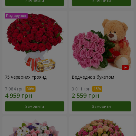
Замовити
Замовити
75 червоних троянд
Ведмедик з букетом
7 084 грн
3 011 грн
Замовити
Замовити