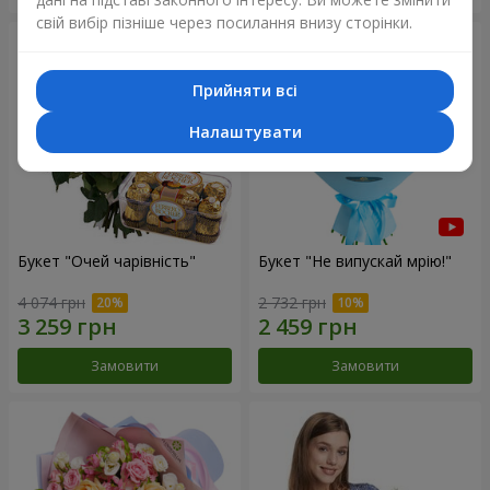
свій вибір пізніше через посилання внизу сторінки.
Прийняти всі
Налаштувати
Букет "Очей чарівність"
Букет "Не випускай мрію!"
4 074 грн
2 732 грн
Замовити
Замовити