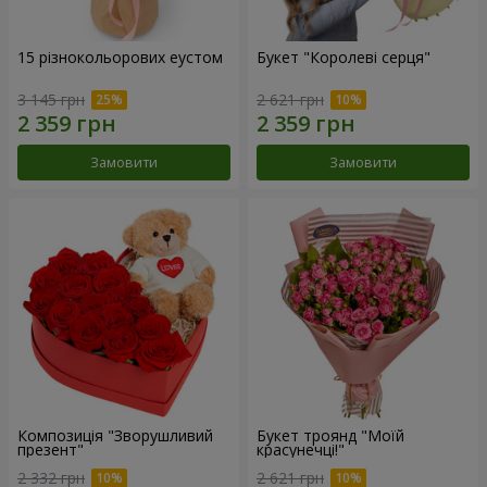
15 різнокольорових еустом
Букет "Королеві серця"
3 145 грн
2 621 грн
Замовити
Замовити
Композиція "Зворушливий
Букет троянд "Моїй
презент"
красунечці!"
2 332 грн
2 621 грн