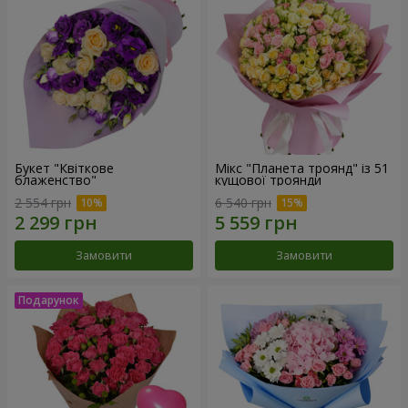
Букет "Квіткове
Мікс "Планета троянд" із 51
блаженство"
кущової троянди
2 554 грн
6 540 грн
Замовити
Замовити