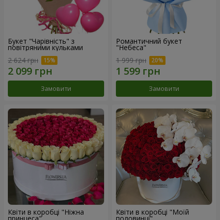
Букет "Чарівність" з
Романтичний букет
повітряними кульками
"Небеса"
2 624 грн
1 999 грн
Замовити
Замовити
Квіти в коробці "Ніжна
Квіти в коробці "Моїй
принцеса"
половинці"