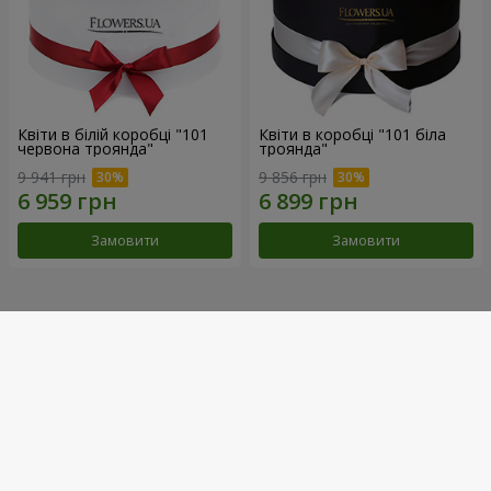
Квіти в білій коробці "101
Квіти в коробці "101 біла
червона троянда"
троянда"
9 941 грн
9 856 грн
Замовити
Замовити
Наші досягнення
Доставка квітів року в Україні
«Вибір країни»
2026 рік