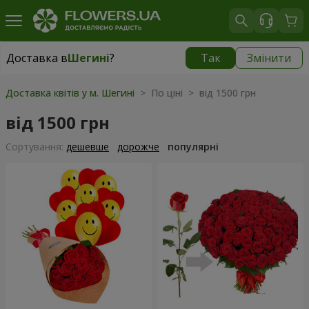
Доставка в
Шегині
?
Так
Змінити
Доставка в
Шегині
|
1276 грн
Доставка квітів у м. Шегині
> По ціні > від 1500 грн
від 1500 грн
Сортування:
дешевше
дорожче
популярні