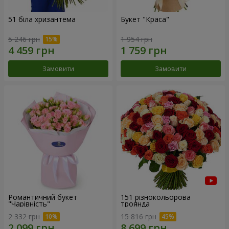
51 біла хризантема
Букет "Краса"
5 246 грн
1 954 грн
Замовити
Замовити
Романтичний букет
151 різнокольорова
"Чарівність"
троянда
2 332 грн
15 816 грн