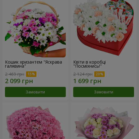
Кошик хризантем "Яскрава
Квіти в коробці
галявина"
"Посміхнись!"
2 469 грн
2 124 грн
Замовити
Замовити