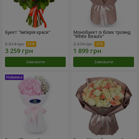
Букет "Імперія краси"
Монобукет із білих троянд
"White Beauty"
5 014 грн
2 374 грн
Замовити
Замовити