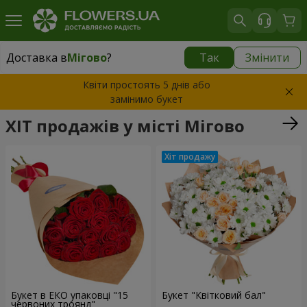
Доставка в
Мігово
?
Так
Змінити
Доставка в
Мігово
|
827 грн
Квіти простоять 5 днів або
замінимо букет
ХІТ продажів у місті Мігово
Букет в ЕКО упаковці "15
Букет "Квітковий бал"
червоних троянд"