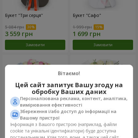
Букет "Три серця"
Букет "Сафо"
5 084 грн
1 999 грн
Замовити
Замовити
Вітаємо!
Цей сайт запитує Вашу згоду на
обробку Ваших даних
Персоналізована реклама, контент, аналітика,
вимірювання ефективності
Збереження і/або доступ до інформації на
Вашому пристрої
Букет "Tarnis"
Монобукет з 9 білих троянд
Інформація з Вашого пристрою (наприклад, файли
cookie та унікальні ідентифікатори) буде доступна
5 998 грн
1 399 грн
постачальникам. Крім того, вони, а також цей сайт