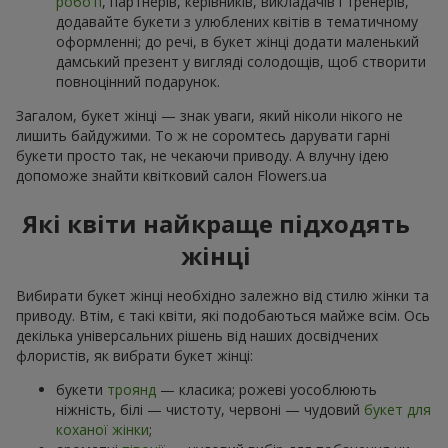
роботі
, партнерів, керівників, викладачів і тренерів,
додавайте букети з улюблених квітів в тематичному
оформленні; до речі, в букет жінці додати маленький
дамський презент у вигляді солодощів, щоб створити
повноцінний подарунок.
Загалом, букет жінці — знак уваги, який ніколи нікого не
лишить байдужими. То ж не соромтесь дарувати гарні
букети просто так, не чекаючи приводу. А влучну ідею
допоможе знайти квітковий салон Flowers.ua
Які квіти найкраще підходять
жінці
Вибирати букет жінці необхідно залежно від стилю жінки та
приводу. Втім, є такі квіти, які подобаються майже всім. Ось
декілька універсальних рішень від наших досвідчених
флористів, як вибрати букет жінці:
букети
троянд
— класика; рожеві уособлюють
ніжність, білі — чистоту, червоні — чудовий
букет для
коханої жінки
;