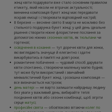
жінці квіти подарувати вже стало основним правилом
етикету, який ніколи не втрачає актуальності;
іменинна композиція букет жінці має передавати
яскраві емоції і створювати відповідний настрій;
8 березня — весняне свято 8 марта не можливо без
стильного подарунка букет жінці; у цей день ідеальне
рішення створити ніжне флористичне послання за
допомогою ніжних
сезонних квітів
, як
тюльпани
чи
гортензії;
освідчення в кохання
— тут доречні квіти для жінки,
які виглядають значуще й елегантно і здатні
викарбуватись в пам’яті на довгі роки;
романтичне побачення — чудовий спосіб дарувати
квіти спонтанно, створюючи маленьку магію буднів;
тут може бути використаний і звичайний
мінімалістичний букет жінці, і розкішна композиція —
все визначається настроєм;
день матері
— не варто залишати найріднішу людину
без уваги у важливий день; вибирайте теплі
поєднання квітів або сезонні комбінації, щоб зігріти
серце
матусі
;
професійні свята
— обов’язково вітаючи
колег по