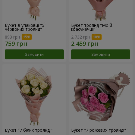
Букет в упаковці "5
Букет троянд "Моїй
червоних троянд"
красунечці!"
893 грн
2 732 грн
Замовити
Замовити
Букет "7 білих троянд!"
Букет "7 рожевих троянд!"