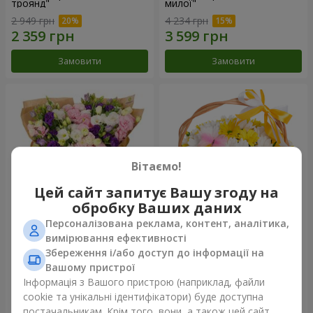
троянд"
милої"
2 949 грн
4 234 грн
Замовити
Замовити
Вітаємо!
Цей сайт запитує Вашу згоду на
обробку Ваших даних
Персоналізована реклама, контент, аналітика,
15 різнокольорових еустом
Кошик "Сонечко"
вимірювання ефективності
Збереження і/або доступ до інформації на
3 199 грн
1 732 грн
Вашому пристрої
Інформація з Вашого пристрою (наприклад, файли
cookie та унікальні ідентифікатори) буде доступна
Замовити
Замовити
постачальникам. Крім того, вони, а також цей сайт