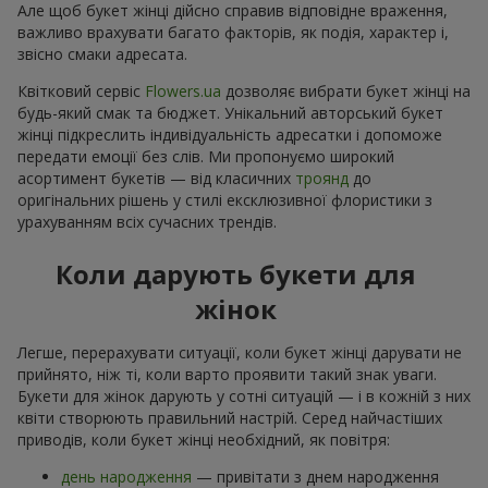
Але щоб букет жінці дійсно справив відповідне враження,
важливо врахувати багато факторів, як подія, характер і,
звісно смаки адресата.
Квітковий сервіс
Flowers.ua
дозволяє вибрати букет жінці на
будь-який смак та бюджет. Унікальний авторський букет
жінці підкреслить індивідуальність адресатки і допоможе
передати емоції без слів. Ми пропонуємо широкий
асортимент букетів — від класичних
троянд
до
оригінальних рішень у стилі ексклюзивної флористики з
урахуванням всіх сучасних трендів.
Коли дарують букети для
жінок
Легше, перерахувати ситуації, коли букет жінці дарувати не
прийнято, ніж ті, коли варто проявити такий знак уваги.
Букети для жінок дарують у сотні ситуацій — і в кожній з них
квіти створюють правильний настрій. Серед найчастіших
приводів, коли букет жінці необхідний, як повітря:
день народження
— привітати з днем народження