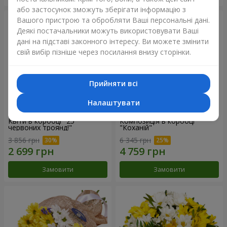
або застосунок зможуть зберігати інформацію з
Вашого пристрою та обробляти Ваші персональні дані.
Деякі постачальники можуть використовувати Ваші
дані на підставі законного інтересу. Ви можете змінити
свій вибір пізніше через посилання внизу сторінки.
Прийняти всі
Налаштувати
Квіти в коробці "25
Композиція в коробці
червоних троянд!"
"Коханій"
3 856 грн
6 345 грн
Замовити
Замовити