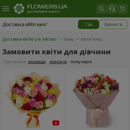
Доставка в
Мігово
?
Так
Змінити
Доставка в
Мігово
|
827 грн
Доставка квітів у м. Мігово
> Кому > Квіти жінці
Замовити квіти для дівчини
Сортування:
дешевше
дорожче
популярні