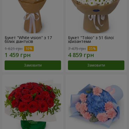
Букет "White vision" з 17
Букет "Tokio" з 51 білої
білих діантусів
хризантеми
1 621 грн
7 475 грн
Замовити
Замовити