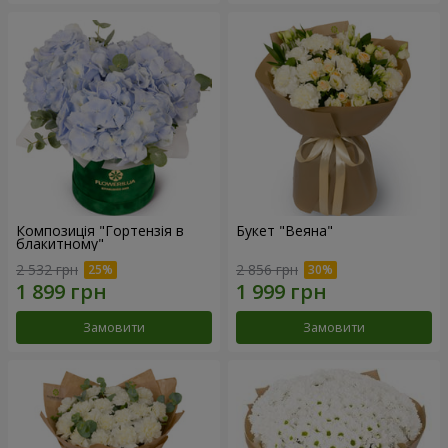
Композиція "Гортензія в
Букет "Веяна"
блакитному"
2 532 грн
2 856 грн
Замовити
Замовити