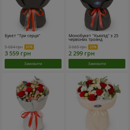
Букет "Три серця"
Монобукет "Кьюпід" з 25
червоних троянд
5 084 грн
3 065 грн
Замовити
Замовити