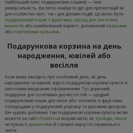
Найбільший плюс подарункових кошиків — їхня
універсальність. Ви легко знайдете ідеї для презентацій як
для особистих свят, так і для ділових подій. Це може бути
подарунковий кошик з фруктами
,
ласощі для святкових
моментів
або комбінований варіант, доповнений
іграшками
або
повітряними кульками
.
Подарункова корзина на день
народження, ювілей або
весілля
Коли мова заходить про особливий день, як день
народження чи ювілей, варто подарункові корзини купити зі
святковим вишуканим оформленням. Тут доречний
подарунок для особливих урочистостей — щедрий
подарунковий кошик для жінок або чоловіків із фруктами,
солодощами у подарунковій упаковці та красивим декором.
Він чудово доповнює такі подарункові корзини купити які ви
можете на сайті
Flowers.ua
яскраві квіти, як
троянди
,
півонії
чи пухнасті
хризантеми
й створює відчуття справжнього
свята.