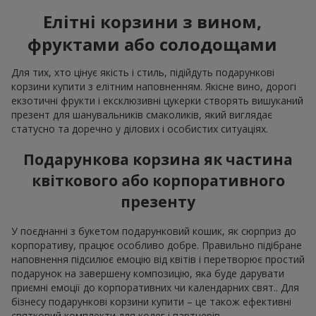
Елітні корзини з вином,
фруктами або солодощами
Для тих, хто цінує якість і стиль, підійдуть подарункові
корзини купити з елітним наповненням. Якісне вино, дорогі
екзотичні фрукти і ексклюзивні цукерки створять вишуканий
презент для шанувальників смаколиків, який виглядає
статусно та доречно у ділових і особистих ситуаціях.
Подарункова корзина як частина
квіткового або корпоративного
презенту
У поєднанні з букетом подарунковий кошик, як сюрприз до
корпоративу, працює особливо добре. Правильно підібране
наповнення підсилює емоцію від квітів і перетворює простий
подарунок на завершену композицію, яка буде дарувати
приємні емоції до корпоративних чи календарних свят.. Для
бізнесу подарункові корзини купити – це також ефективні
святковий комплекти для колег і партнерів.