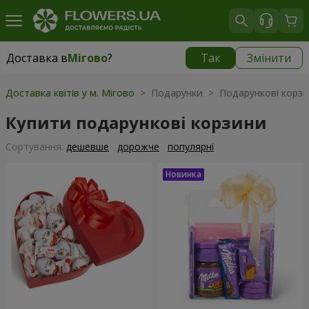
Доставка в
Мігово
?
Так
Змінити
Доставка в
Мігово
|
827 грн
Доставка квітів у м. Мігово
> Подарунки > Подарункові корз
Купити подарункові корзини
Сортування:
дешевше
дорожче
популярні