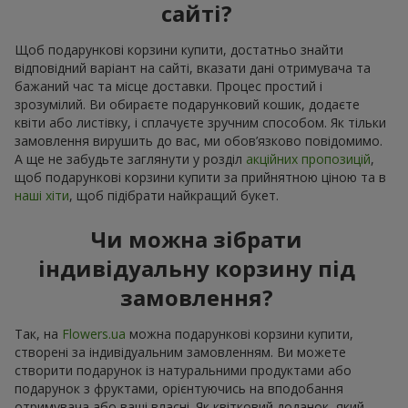
сайті?
Щоб подарункові корзини купити, достатньо знайти
відповідний варіант на сайті, вказати дані отримувача та
бажаний час та місце доставки. Процес простий і
зрозумілий. Ви обираєте подарунковий кошик, додаєте
квіти або листівку, і сплачуєте зручним способом. Як тільки
замовлення вирушить до вас, ми обов’язково повідомимо.
А ще не забудьте заглянути у розділ
акційних пропозицій
,
щоб подарункові корзини купити за прийнятною ціною та в
наші хіти
, щоб підібрати найкращий букет.
Чи можна зібрати
індивідуальну корзину під
замовлення?
Так, на
Flowers.ua
можна подарункові корзини купити,
створені за індивідуальним замовленням. Ви можете
створити подарунок із натуральними продуктами або
подарунок з фруктами, орієнтуючись на вподобання
отримувача або ваші власні. Як квітковий доданок, який