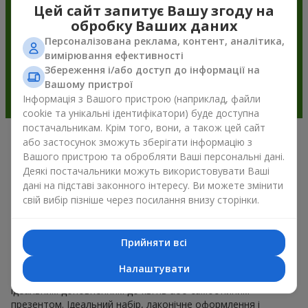
Цей сайт запитує Вашу згоду на
обробку Ваших даних
Персоналізована реклама, контент, аналітика,
вимірювання ефективності
Збереження і/або доступ до інформації на
Вашому пристрої
Інформація з Вашого пристрою (наприклад, файли
cookie та унікальні ідентифікатори) буде доступна
постачальникам. Крім того, вони, а також цей сайт
або застосунок зможуть зберігати інформацію з
Подарункові корзини —
Вашого пристрою та обробляти Ваші персональні дані.
універсальний подарунок на будь-
Деякі постачальники можуть використовувати Ваші
дані на підставі законного інтересу. Ви можете змінити
яке свято
свій вибір пізніше через посилання внизу сторінки.
Якщо ви шукаєте універсальний подарунок, але часу
обмаль, у нас є для вас чудове перевірене рішення: ви
Прийняти всі
можете набір подарункові корзини купити. Подарункова
корзина з вишуканими смаколиками до свята, фруктами,
Налаштувати
смачним чаєм чи, навіть, алкогольними напоями стає
ідеальним доповненням до квітів або самостійним
презентом. Ідеальний набір, лаконічне оформлення і