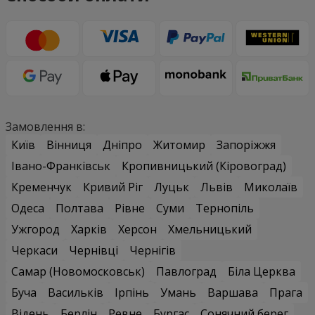
Замовлення в:
Київ
Вінниця
Дніпро
Житомир
Запоріжжя
Івано-Франківськ
Кропивницький (Кіровоград)
Кременчук
Кривий Ріг
Луцьк
Львів
Миколаїв
Одеса
Полтава
Рівне
Суми
Тернопіль
Ужгород
Харків
Херсон
Хмельницький
Черкаси
Чернівці
Чернігів
Самар (Новомосковськ)
Павлоград
Біла Церква
Буча
Васильків
Ірпінь
Умань
Варшава
Прага
Відень
Берлін
Ревне
Бургас
Сонячний берег