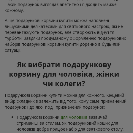
Такий подарунок виглядає апетитно і підходить майже
кожному.
А ще подарункові корзини купити можна наповнені
вишуканими делікатесами для святкового настрою, які не
перевантажують подарунок, але створюють відчуття
турботи. Завдяки продуманому оформленню подарункових
наборів подарункові корзини купити доречно в будь-якій
ситуації.
Як вибрати подарункову
корзину для чоловіка, жінки
чи колеги?
Подарункові корзини купити можна для кожного. Кінцевий
вибір складників залежить від того, кому саме призначений
подарунок і до якої події призначений подарунок:
Подарункові корзини
для чоловіків
зазвичай
стриманіші за стилем. Як подарунковий кошик для
чоловіків добре працює набір для святкового столу,