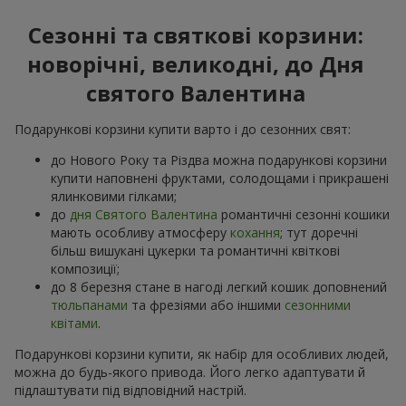
Сезонні та святкові корзини:
новорічні, великодні, до Дня
святого Валентина
Подарункові корзини купити варто і до сезонних свят:
до Нового Року та Різдва можна подарункові корзини
купити наповнені фруктами, солодощами і прикрашені
ялинковими гілками;
до
дня Святого Валентина
романтичні сезонні кошики
мають особливу атмосферу
кохання
; тут доречні
більш вишукані цукерки та романтичні квіткові
композиції;
до 8 березня стане в нагоді легкий кошик доповнений
тюльпанами
та фрезіями або іншими
сезонними
квітами
.
Подарункові корзини купити, як набір для особливих людей,
можна до будь-якого привода. Його легко адаптувати й
підлаштувати під відповідний настрій.