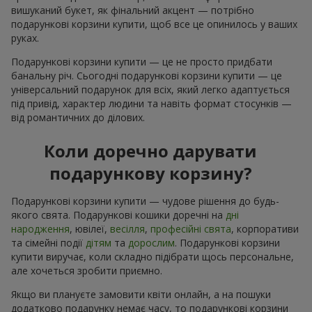
вишуканий букет, як фінальний акцент — потрібно
подарункові корзини купити, щоб все це опинилось у ваших
руках.
Подарункові корзини купити — це не просто придбати
банальну річ. Сьогодні подарункові корзини купити — це
універсальний подарунок для всіх, який легко адаптується
під привід, характер людини та навіть формат стосунків —
від романтичних до ділових.
Коли доречно дарувати
подарункову корзину?
Подарункові корзини купити — чудове рішення до будь-
якого свята. Подарункові кошики доречні на
дні
народження
, ювілеї,
весілля
,
професійні свята
, корпоративи
та сімейні події
дітям
та
дорослим
. Подарункові корзини
купити виручає, коли складно підібрати щось персональне,
але хочеться зробити приємно.
Якщо ви плануєте замовити квіти онлайн, а на пошуки
додатково подарунку немає часу, то подарункові корзини