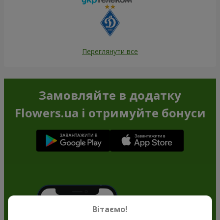
Переглянути все
Замовляйте в додатку
Flowers.ua і отримуйте бонуси
Вітаємо!