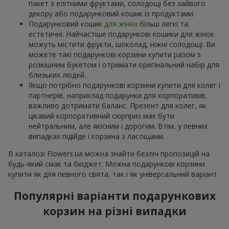
пакет з елітними фруктами, солодощі без зайвого
декору або подарунковий кошик із продуктами.
Подарунковий кошик
для жінки
більш легкі та
естетичні. Найчастіше подарункові кошики для жінок
можуть містити фрукти, шоколад, ніжні солодощі. Ви
можете такі подарункові корзини купити разом з
розкішним букетом і отримати оригінальний набір для
близьких людей.
Якщо потрібно подарункові корзини купити для колег і
партнерів, наприклад подарунки для корпоративів,
важливо дотримати баланс. Презент для колег, як
цікавий корпоративний сюрприз має бути
нейтральним, але якісним і дорогим. Втім, у певних
випадках підійде і корзина з ласощами.
В каталозі Flowers.ua можна знайти безліч пропозицій на
будь-який смак та бюджет. Можна подарункові корзини
купити як для певного свята, так і як універсальний варіант.
Популярні варіанти подарункових
корзин на різні випадки