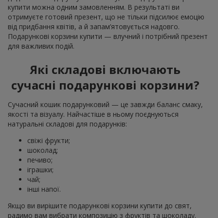
купити можна одним замовленням. В результаті ви
отримуєте готовий презент, що не тільки підсилює емоцію
від придбання квітів, а й запам’ятовується надовго.
Подарункові корзини купити — влучний і потрібний презент
для важливих подій.
Які складові включають
сучасні подарункові корзини?
Сучасний кошик подарунковий — це завжди баланс смаку,
якості та візуалу. Найчастіше в ньому поєднуються
натуральні складові для подарунків:
свіжі фрукти;
шоколад;
печиво;
іграшки;
чай;
інші напої.
Якщо ви вирішите подарункові корзини купити до свят,
радимо вам вибрати композицію з фруктів та шоколаду.