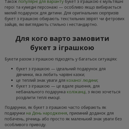
Також
популярні для варіанту
букет з іграшкою є мультяшні
герої та кумедні персонажі — особливо якщо вибирається
милий подарунок для дитини. Для оригінальних сюрпризів
букет з іграшкою обирають текстильних звірят чи фетрових
зайців, які виглядають стильно і нестандартно.
Для кого варто замовити
букет з іграшкою
Букети разом з іграшкою підходять у багатьох ситуаціях:
букет з іграшкою — ідеальний подарунок для
дівчинки, яка любить чарівні казки;
це теплий знак уваги для
коханої людини
;
букет з іграшкою — це вдале рішення, для
небанального подарунка
коліжанці
, з якою хочеться
розділити теплі емоції.
Подарунки, як букет з іграшкою часто обирають як
подарунки
на День народження
, приємний доданок для
побачень, річниць або просто як маленький знак уваги без
особливого приводу.