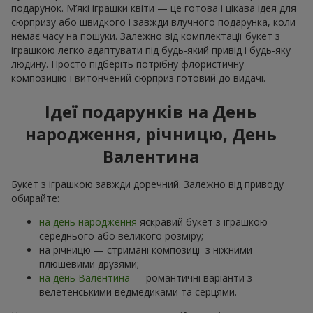
подарунок. М’які іграшки квіти — це готова і цікава ідея для
сюрпризу або швидкого і завжди влучного подарунка, коли
немає часу на пошуки. Залежно від комплектації букет з
іграшкою легко адаптувати під будь-який привід і будь-яку
людину. Просто підберіть потрібну флористичну
композицію і витончений сюрприз готовий до видачі.
Ідеї подарунків на День
народження, річницю, День
Валентина
Букет з іграшкою завжди доречний. Залежно від приводу
обирайте:
на день народження
яскравий букет з іграшкою
середнього або великого розміру;
на річницю — стримані композиції з ніжними
плюшевими друзями;
на день Валентина
— романтичні варіанти з
велетенськими ведмедиками та серцями.