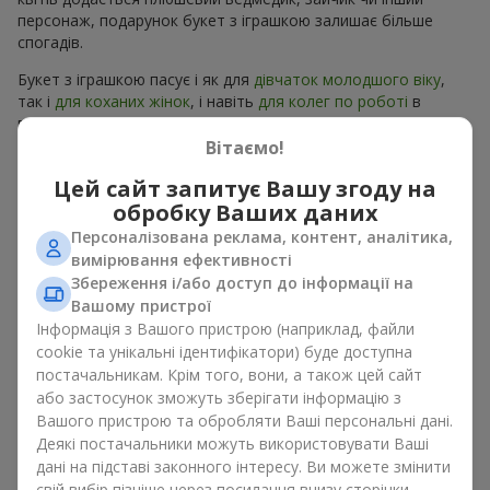
персонаж, подарунок букет з іграшкою залишає більше
спогадів.
Букет з іграшкою пасує і як для
дівчаток молодшого віку
,
так і
для коханих жінок
, і навіть
для колег по роботі
в
певних випадках. Такий подарунок букет з іграшкою
підкреслює щиру турботу, затишок та бажання зробити
Вітаємо!
людині приємно. На
flowers.ua
можна знайти різноманітні
Цей сайт запитує Вашу згоду на
пропозиції на будь-який смак та бюджет, щоб зробити
обробку Ваших даних
подарунок в м. Мігово незабутнім.
Персоналізована реклама, контент, аналітика,
Як м’яка іграшка підкреслює
вимірювання ефективності
Збереження і/або доступ до інформації на
емоції разом із квітами
Вашому пристрої
Інформація з Вашого пристрою (наприклад, файли
Букет з іграшкою — універсальне і завжди влучне рішення.
cookie та унікальні ідентифікатори) буде доступна
Таке поєднання подвоює емоції та дає можливість
постачальникам. Крім того, вони, а також цей сайт
оновлювати їх в пам’яті, кожен раз, коли плюшевий
або застосунок зможуть зберігати інформацію з
приятель потрапляє у поле зору Разом букет з іграшкою
Вашого пристрою та обробляти Ваші персональні дані.
працюють ідеально. Квіти та іграшка створюють баланс між
Деякі постачальники можуть використовувати Ваші
красою і ніжністю, а ще залишають приємний подарунок на
дані на підставі законного інтересу. Ви можете змінити
довгі роки.
свій вибір пізніше через посилання внизу сторінки.