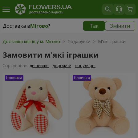
Доставка в
Мігово
?
Так
Змінити
Доставка в
Мігово
|
827 грн
Доставка квітів у м. Мігово
> Подарунки > М'які іграшки
Замовити м'які іграшки
Сортування:
дешевше
дорожче
популярні