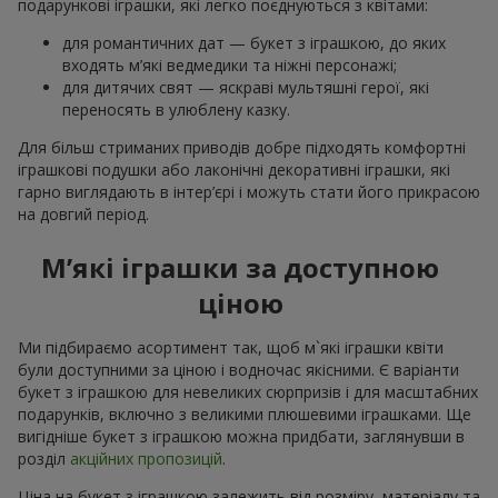
подарункові іграшки, які легко поєднуються з квітами:
для романтичних дат — букет з іграшкою, до яких
входять м’які ведмедики та ніжні персонажі;
для дитячих свят — яскраві мультяшні герої, які
переносять в улюблену казку.
Для більш стриманих приводів добре підходять комфортні
іграшкові подушки або лаконічні декоративні іграшки, які
гарно виглядають в інтер’єрі і можуть стати його прикрасою
на довгий період.
М’які іграшки за доступною
ціною
Ми підбираємо асортимент так, щоб м`які іграшки квіти
були доступними за ціною і водночас якісними. Є варіанти
букет з іграшкою для невеликих сюрпризів і для масштабних
подарунків, включно з великими плюшевими іграшками. Ще
вигідніше букет з іграшкою можна придбати, заглянувши в
розділ
акційних пропозицій
.
Ціна на букет з іграшкою залежить від розміру, матеріалу та