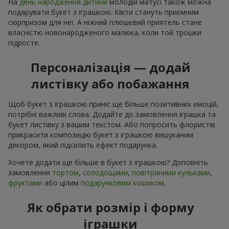
На
день народження дитини
молодій матусі також можна
подарувати букет з іграшкою. Квіти стануть приємним
сюрпризом для неї. А ніжний плюшевий приятель стане
власністю новонародженого малюка, коли той трошки
підросте.
Персоналізація — додай
листівку або побажання
Щоб букет з іграшкою приніс ще більше позитивних емоцій,
потрібні важливі слова. Додайте до замовлення іграшка та
букет листівку з вашим текстом. Або попросить флористів
прикрасити композицію букет з іграшкою вишуканим
декором, який підсилить ефект подарунка.
Хочете додати ще більше в букет з іграшкою? Доповніть
замовлення
тортом
,
солодощами
,
повітряними кульками
,
фруктами
або цілим
подарунковим кошиком
.
Як обрати розмір і форму
іграшки