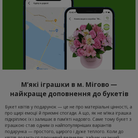
М’які іграшки в м. Мігово —
найкраще доповнення до букетів
Букет квітів у подарунок — це не про матеріальні цінності, а
про щирі емоції й приємні спогади. А що, як не м’яка іграшка
підкріплює їх і залишає в пам’яті надовго. Саме тому букет з
іграшкою став одним із найпопулярніших варіантів
подарунка — простого, щирого і дуже теплого. Коли до
квітів додається плюшевий ведмедик, зайчик чи інший