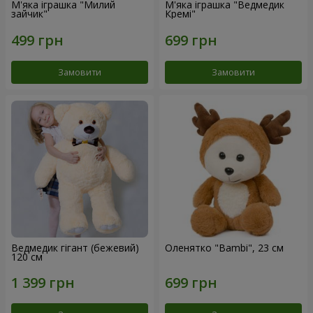
М'яка іграшка "Милий
М'яка іграшка "Ведмедик
зайчик"
Кремі"
Замовити
Замовити
Ведмедик гігант (бежевий)
Оленятко "Bambi", 23 см
120 см