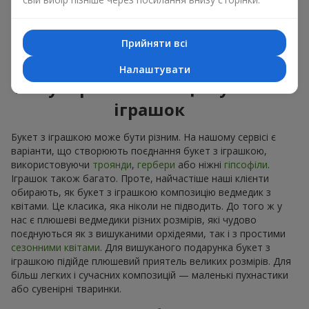
Приємні на дотик іграшки викликають відчуття спокою та
домашній затишок. Тому букет з іграшкою – це дійсно
відмінний спосіб лишити спогад про того, хто подарував
Прийняти всі
цей букет з іграшкою.
Налаштувати
Популярні комбінації букетів і
іграшок
Букет з іграшкою може бути різним. На нашому сервісі є
варіанти, що створюють поєднання букет з іграшкою,
використовуючи
троянди
,
гербери
або ніжні
гіпсофіли
.
Іграшок також багато. Проте, найчастіше наші клієнти
обирають, як букет з іграшкою композицію ведмедик з
квітами. Це класика, яка ніколи не підводить. До того ж у
нас є плюшеві ведмедики різних розмірів, які чудово
поєднуються як з вишуканими орхідеями, так і з простими
сезонними квітами
. Для вишуканого подарунка букет з
іграшкою підійде плюшевий приятель великих розмірів. Для
більш легких і сучасних композицій — маленькі пухнастики
або сувенірні тваринки.