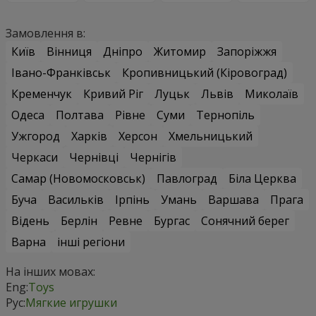
Замовлення в:
Київ
Вінниця
Дніпро
Житомир
Запоріжжя
Івано-Франківськ
Кропивницький (Кіровоград)
Кременчук
Кривий Ріг
Луцьк
Львів
Миколаїв
Одеса
Полтава
Рівне
Суми
Тернопіль
Ужгород
Харків
Херсон
Хмельницький
Черкаси
Чернівці
Чернігів
Самар (Новомосковськ)
Павлоград
Біла Церква
Буча
Васильків
Ірпінь
Умань
Варшава
Прага
Відень
Берлін
Ревне
Бургас
Сонячний берег
Варна
інші регіони
На інших мовах:
Eng:
Toys
Рус:
Мягкие игрушки