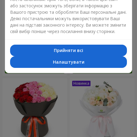
або застосунок зможуть зберігати інформацію з
Вашого пристрою та обробляти Ваші персональні дані.
Деякі постачальники можуть використовувати Ваші
дані на підставі законного інтересу. Ви можете змінити
свій вибір пізніше через посилання внизу сторінки.
Букет "Reverence"
Букет "Блакитна казка"
Прийняти всі
2 612 грн
5 856 грн
Налаштувати
Замовити
Замовити