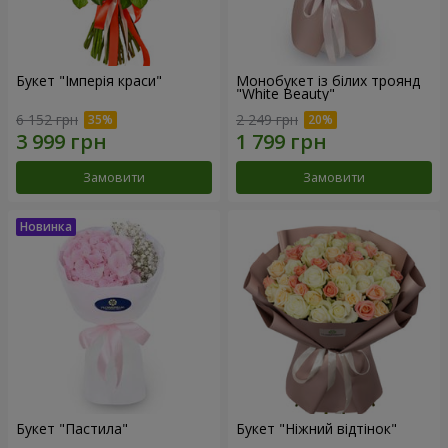
Букет "Імперія краси"
Монобукет із білих троянд
"White Beauty"
6 152 грн
2 249 грн
Замовити
Замовити
Букет "Пастила"
Букет "Ніжний відтінок"