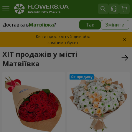
Доставка в
Матвіївка
?
Так
Змінити
Доставка в
Матвіївка
|
безкоштовно
Квіти простоять 5 днів або
замінимо букет
ХІТ продажів у місті
Матвіївка