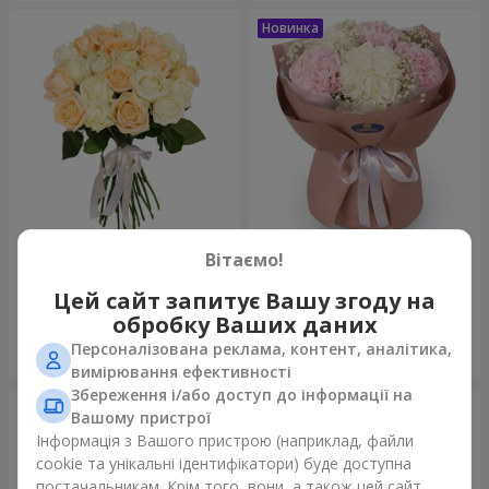
Мікс "Ніжність" із 21
Букет "Щирість"
Вітаємо!
троянди
1 999 грн
3 545 грн
Цей сайт запитує Вашу згоду на
обробку Ваших даних
Персоналізована реклама, контент, аналітика,
Замовити
Замовити
вимірювання ефективності
Збереження і/або доступ до інформації на
Вашому пристрої
Інформація з Вашого пристрою (наприклад, файли
cookie та унікальні ідентифікатори) буде доступна
постачальникам. Крім того, вони, а також цей сайт