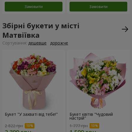
Замовити
Замовити
Збірні букети у місті
Матвіївка
Сортування:
дешевше
дорожче
Букет "У захваті від тебе!"
Букет квітів "Чудовий
настрій"
2 822 грн
1 777 грн