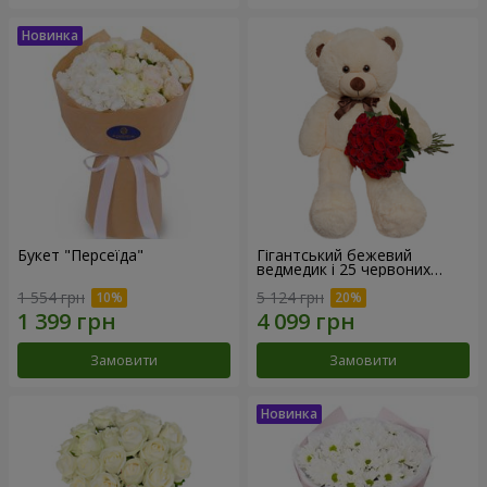
Букет "Персеїда"
Гігантський бежевий
ведмедик і 25 червоних
троянд
1 554 грн
5 124 грн
Замовити
Замовити