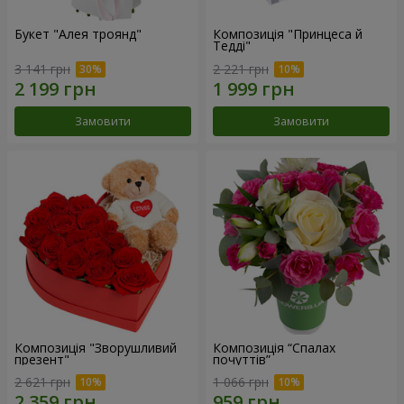
Букет "Алея троянд"
Композиція "Принцеса й
Тедді"
3 141 грн
2 221 грн
Замовити
Замовити
Композиція "Зворушливий
Композиція “Спалах
презент"
почуттів”
2 621 грн
1 066 грн