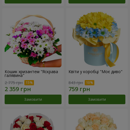
Кошик хризантем "Яскрава
Квіти у коробці "Моє диво"
галявина"
2 775 грн
843 грн
Замовити
Замовити