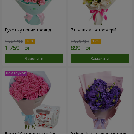
Букет кущових троянд
7 ніжних альстромерій
1 954 грн
1 058 грн
Замовити
Замовити
Букет "Дотик кохання" +
9 гілок фіолетової еустоми