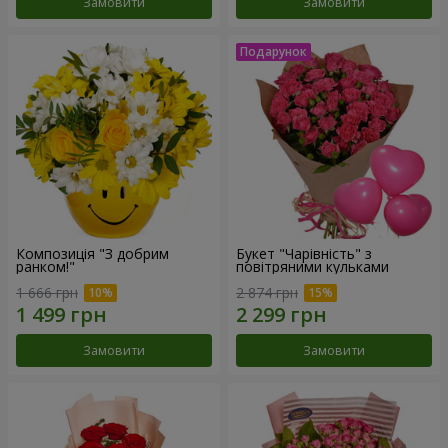
Замовити
Замовити
Композиція "З добрим
Букет "Чарівність" з
ранком!"
повітряними кульками
1 666 грн
2 874 грн
Замовити
Замовити