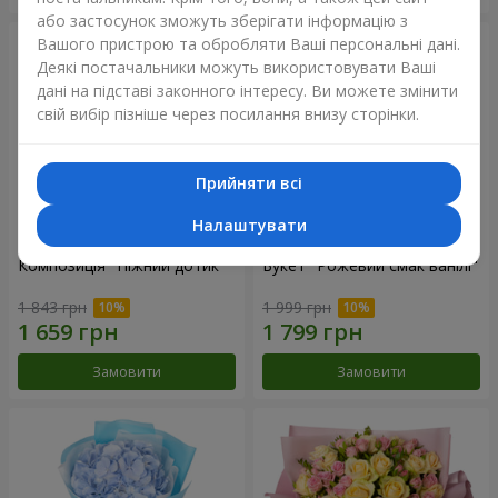
або застосунок зможуть зберігати інформацію з
Вашого пристрою та обробляти Ваші персональні дані.
Деякі постачальники можуть використовувати Ваші
дані на підставі законного інтересу. Ви можете змінити
свій вибір пізніше через посилання внизу сторінки.
Прийняти всі
Налаштувати
Композиція "Ніжний дотик"
Букет "Рожевий смак ванілі"
1 843 грн
1 999 грн
Замовити
Замовити