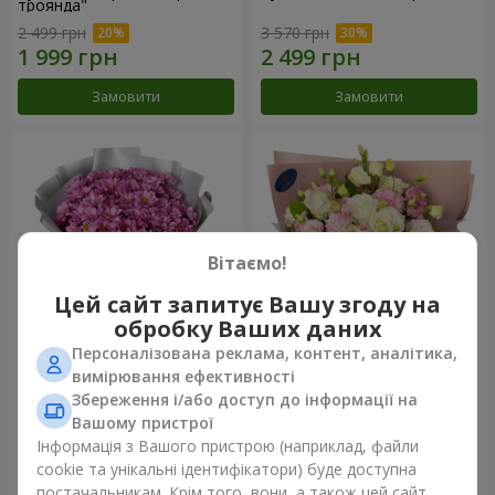
троянда"
2 499 грн
3 570 грн
Замовити
Замовити
Вітаємо!
Цей сайт запитує Вашу згоду на
обробку Ваших даних
Персоналізована реклама, контент, аналітика,
Букет "Твої хризантеми"
Букет "Пана Кота"
вимірювання ефективності
Збереження і/або доступ до інформації на
1 834 грн
2 374 грн
Вашому пристрої
Інформація з Вашого пристрою (наприклад, файли
cookie та унікальні ідентифікатори) буде доступна
Замовити
Замовити
постачальникам. Крім того, вони, а також цей сайт