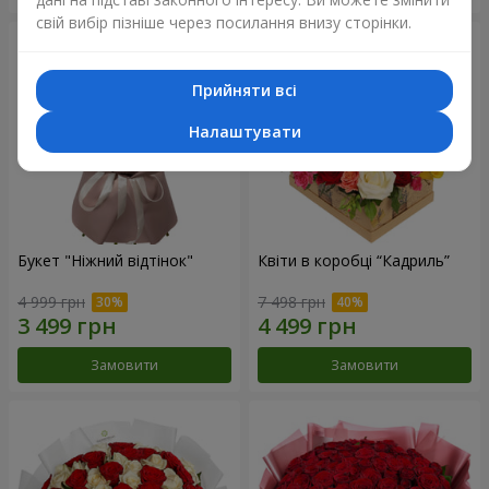
свій вибір пізніше через посилання внизу сторінки.
Прийняти всі
Налаштувати
Букет "Ніжний відтінок"
Квіти в коробці “Кадриль”
4 999 грн
7 498 грн
Замовити
Замовити