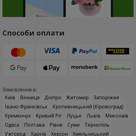
Способи оплати
Замовлення в:
Київ
Вінниця
Дніпро
Житомир
Запоріжжя
Івано-Франківськ
Кропивницький (Кіровоград)
Кременчук
Кривий Ріг
Луцьк
Львів
Миколаїв
Одеса
Полтава
Рівне
Суми
Тернопіль
Ужгород
Харків
Херсон
Хмельницький