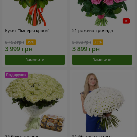
Букет "Імперія краси"
51 рожева троянда
6 152 грн
5 998 грн
Замовити
Замовити
75 білих троянд
51 біла хризантема