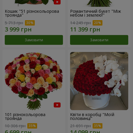
Кошик "51 різнокольорова
Романтичний букет "Між
троянда"
небом і землею!"
5 713 грн
14 249 грн
Замовити
Замовити
101 різнокольорова
Квіти в коробці "Моїй
троянда
половинці"
10 306 грн
21 691 грн