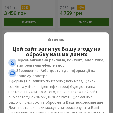
4 941 грн
7 932 грн
Замовити
Замовити
Вітаємо!
Цей сайт запитує Вашу згоду на
обробку Ваших даних
Персоналізована реклама, контент, аналітика,
вимірювання ефективності
Збереження і/або доступ до інформації на
Вашому пристрої
Інформація з Вашого пристрою (наприклад, файли
101 червона троянда
Букет "Серце - серцю"
cookie та унікальні ідентифікатори) буде доступна
постачальникам. Крім того, вони, а також цей сайт
13 562 грн
6 432 грн
або застосунок зможуть зберігати інформацію з
Вашого пристрою та обробляти Ваші персональні дані.
Деякі постачальники можуть використовувати Ваші
Замовити
Замовити
дані на підставі законного інтересу. Ви можете змінити