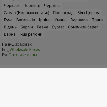
Черкаси
Чернівці
Чернігів
Самар (Новомосковськ)
Павлоград
Біла Церква
Буча
Васильків
Ірпінь
Умань
Варшава
Прага
Відень
Берлін
Ревне
Бургас
Сонячний берег
Варна
інші регіони
На інших мовах:
Eng:
Wholesale Prices
Рус:
Оптовые цены
Контактні дані
Телефонуйте нам
+1 718 475 92 72
Київстар
(067) 355 77 55
Водафон
(099) 355 77 55