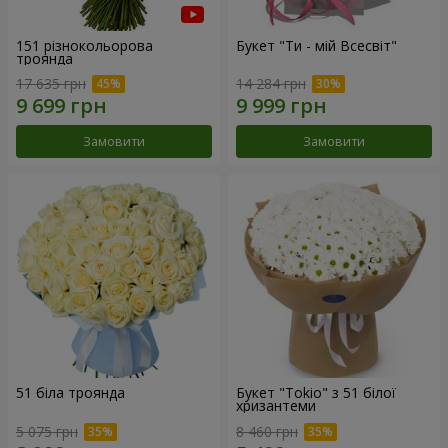
151 різнокольорова
Букет "Ти - мій Всесвіт"
троянда
17 635 грн
14 284 грн
Замовити
Замовити
51 біла троянда
Букет "Tokio" з 51 білої
хризантеми
5 075 грн
8 460 грн