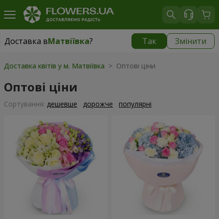
Доставка в
Матвіївка
?
Так
Змінити
Доставка в
Матвіївка
|
безкоштовно
Доставка квітів у м. Матвіївка
> Оптові ціни
Оптові ціни
Сортування:
дешевше
дорожче
популярні