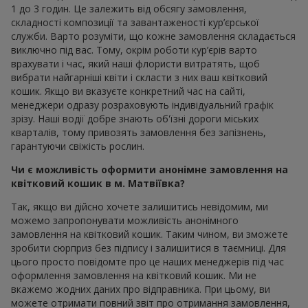
1 до 3 годин. Це залежить від обсягу замовлення,
складності композиції та завантаженості кур’єрської
служби. Варто розуміти, що кожне замовлення складається
виключно під вас. Тому, окрім роботи кур’єрів варто
врахувати і час, який наші флористи витратять, щоб
вибрати найгарніші квіти і скласти з них ваш квітковий
кошик. Якщо ви вказуєте конкретний час на сайті,
менеджери одразу розраховують індивідуальний графік
зрізу. Наші водії добре знають об'їзні дороги міських
кварталів, тому привозять замовлення без запізнень,
гарантуючи свіжість рослин.
Чи є можливість оформити анонімне замовлення на
квітковий кошик в м. Матвіївка?
Так, якщо ви дійсно хочете залишитись невідомим, ми
можемо запропонувати можливість анонімного
замовлення на квітковий кошик. Таким чином, ви зможете
зробити сюрприз без підпису і залишитися в таємниці. Для
цього просто повідомте про це наших менеджерів під час
оформлення замовлення на квітковий кошик. Ми не
вкажемо жодних даних про відправника. При цьому, ви
можете отримати повний звіт про отримання замовлення,