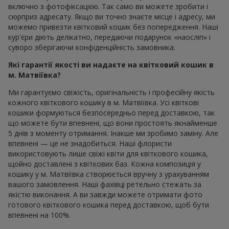
включно з фотофіксацією. Так само ви можете зробити і
сюрприз адресату. Якщо ви точно знаєте місце і адресу, ми
можемо привезти квітковий кошик без попередження. Наші
кур'єри діють делікатно, передаючи подарунок «наосліп» і
суворо зберігаючи конфіденційність замовника.
Які гарантії якості ви надаєте на квітковий кошик в
м. Матвіївка?
Ми гарантуємо свіжість, оригінальність і професійну якість
кожного квіткового кошику в м. Матвіївка. Усі квіткові
кошики формуються безпосередньо перед доставкою, так
що можете бути впевнені, що вони простоять якнайменше
5 днів з моменту отримання. Інакше ми зробимо заміну. Але
впевнені — це не знадобиться. Наші флористи
використовують лише свіжі квіти для квіткового кошика,
щойно доставлені з квіткових баз. Кожна композиція у
кошику у м. Матвіївка створюється вручну з урахуванням
вашого замовлення. Наші фахівці ретельно стежать за
якістю виконання. А ви завжди можете отримати фото
готового квіткового кошика перед доставкою, щоб бути
впевнені на 100%.