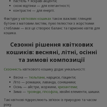
пастель + яскраві акценти;
схожі відтінки — для елегантності;
контрастні — для енергії.
Фактури у
квіткових кошиках
також важливі: глянцеві
бутони з матовим листям, пухкі пелюстки з жорсткими
стеблами — все це створює баланс та гармонію квітів для
кошика.
Сезонні рішення квіткових
кошиків: весняні, літні, осінні
та зимові композиції
Сезонність
квіткового кошику додає унікальності:
Весна —
тюльпани
, нарциси, гіацинти;
Літо — ромашки, лаванда, соняшники;
Осінь — айстри, жоржини,
хризантеми
;
Зима —
троянди
,
гіпсофіла
, хвойні елементи, шишки.
Такі квіткові підкреслюють зв’язок із природою та часом
року.