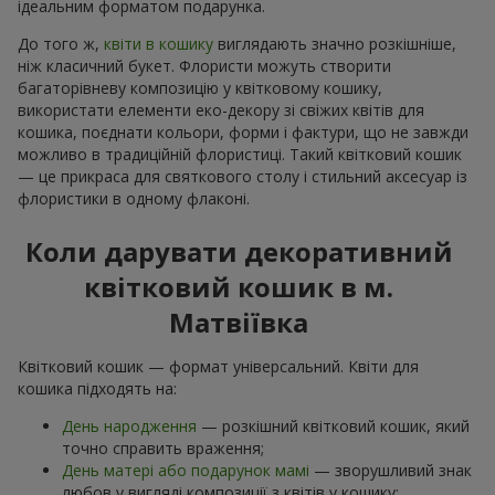
ідеальним форматом подарунка.
До того ж,
квіти в кошику
виглядають значно розкішніше,
ніж класичний букет. Флористи можуть створити
багаторівневу композицію у квітковому кошику,
використати елементи еко-декору зі свіжих квітів для
кошика, поєднати кольори, форми і фактури, що не завжди
можливо в традиційній флористиці. Такий квітковий кошик
— це прикраса для святкового столу і стильний аксесуар із
флористики в одному флаконі.
Коли дарувати декоративний
квітковий кошик в м.
Матвіївка
Квітковий кошик — формат універсальний. Квіти для
кошика підходять на:
День народження
— розкішний квітковий кошик, який
точно справить враження;
День матері або подарунок мамі
— зворушливий знак
любов у вигляді композиції з квітів у кошику;