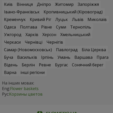
Київ
Вінниця
Дніпро
Житомир
Запоріжжя
Івано-Франківськ
Кропивницький (Кіровоград)
Кременчук
Кривий Ріг
Луцьк
Львів
Миколаїв
Одеса
Полтава
Рівне
Суми
Тернопіль
Ужгород
Харків
Херсон
Хмельницький
Черкаси
Чернівці
Чернігів
Самар (Новомосковськ)
Павлоград
Біла Церква
Буча
Васильків
Ірпінь
Умань
Варшава
Прага
Відень
Берлін
Ревне
Бургас
Сонячний берег
Варна
інші регіони
На інших мовах:
Eng:
Flower baskets
Рус:
Корзины цветов