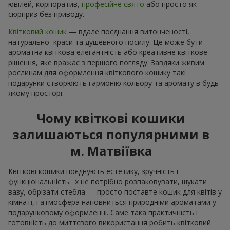
ювілей, корпоратив,
професійне свято
або просто як
сюрприз без приводу.
Квітковий кошик
— вдале поєднання витонченості,
натуральної краси та душевного посилу. Це може бути
ароматна квіткова елегантність або креативне квіткове
рішення, яке вражає з першого погляду. Завдяки живим
рослинам для оформлення квіткового кошику такі
подарунки створюють гармонію кольору та аромату в будь-
якому просторі.
Чому квіткові кошики
залишаються популярними в
м. Матвіївка
Квіткові кошики поєднують естетику, зручність і
функціональність. Їх не потрібно розпаковувати, шукати
вазу, обрізати стебла — просто поставте кошик для квітів у
кімнаті, і атмосфера наповниться природніми ароматами у
подарунковому оформленні. Саме така практичність і
готовність до миттєвого використання робить квітковий