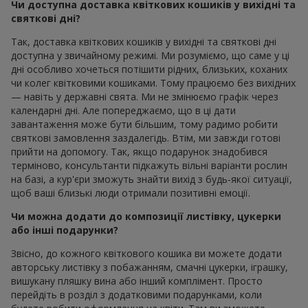
Чи доступна доставка квіткових кошиків у вихідні та
святкові дні?
Так, доставка квіткових кошиків у вихідні та святкові дні
доступна у звичайному режимі. Ми розуміємо, що саме у ці
дні особливо хочеться потішити рідних, близьких, коханих
чи колег квітковими кошиками. Тому працюємо без вихідних
— навіть у державні свята. Ми не змінюємо графік через
календарні дні. Але попереджаємо, що в ці дати
завантаження може бути більшим, тому радимо робити
святкові замовлення заздалегідь. Втім, ми завжди готові
прийти на допомогу. Так, якщо подарунок знадобився
терміново, консультанти підкажуть вільні варіанти рослин
на базі, а кур'єри зможуть знайти вихід з будь-якої ситуації,
щоб ваші близькі люди отримали позитивні емоції.
Чи можна додати до композиції листівку, цукерки
або інші подарунки?
Звісно, до кожного квіткового кошика ви можете додати
авторську листівку з побажанням, смачні цукерки, іграшку,
вишукану пляшку вина або інший комплімент. Просто
перейдіть в розділ з додатковими подарунками, коли