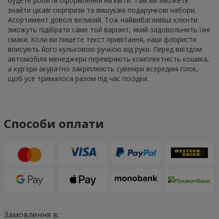
будете робити оформлення на квіти. Там ви зможете
знайти цікаві сюрпризи та вишукані подарункові набори.
Асортимент доволі великий. Тож найвибагливіші клієнти
зможуть підібрати саме той варіант, який задовольнить їхні
смаки. Коли ви пишете текст привітання, наші флористи
вписують його кульковою ручкою від руки. Перед виїздом
автомобіля менеджери перевіряють комплектність кошика,
а кур'єри акуратно закріплюють сувеніри всередині гілок,
щоб усе трималося разом під час поїздки.
Способи оплати
Замовлення в: