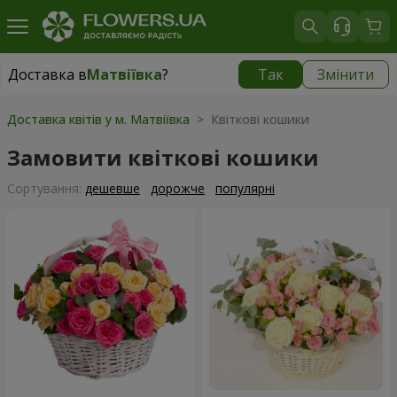
Доставка в
Матвіївка
?
Так
Змінити
Доставка в
Матвіївка
|
безкоштовно
Доставка квітів у м. Матвіївка
> Квіткові кошики
Замовити квіткові кошики
Сортування:
дешевше
дорожче
популярні