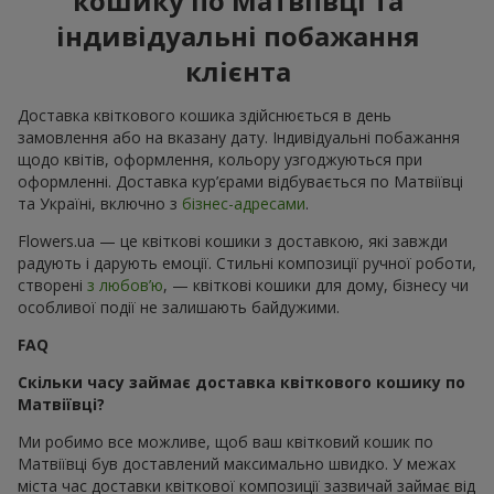
кошику по Матвіївці та
індивідуальні побажання
клієнта
Доставка квіткового кошика здійснюється в день
замовлення або на вказану дату. Індивідуальні побажання
щодо квітів, оформлення, кольору узгоджуються при
оформленні. Доставка кур’єрами відбувається по Матвіївці
та Україні, включно з
бізнес-адресами
.
Flowers.ua — це квіткові кошики з доставкою, які завжди
радують і дарують емоції. Стильні композиції ручної роботи,
створені
з любов’ю
, — квіткові кошики для дому, бізнесу чи
особливої події не залишають байдужими.
FAQ
Скільки часу займає доставка квіткового кошику по
Матвіївці?
Ми робимо все можливе, щоб ваш квітковий кошик по
Матвіївці був доставлений максимально швидко. У межах
міста час доставки квіткової композиції зазвичай займає від