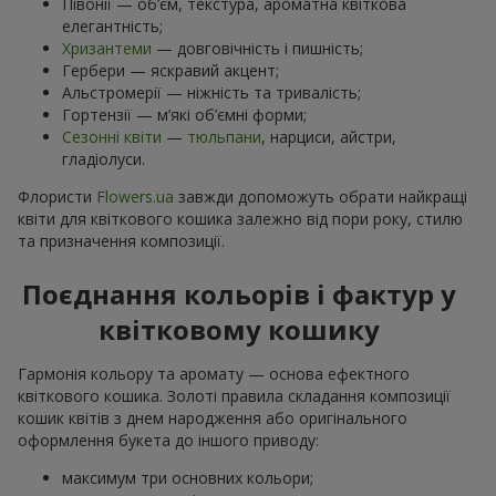
Півонії — об’єм, текстура, ароматна квіткова
елегантність;
Хризантеми
— довговічність і пишність;
Гербери — яскравий акцент;
Альстромерії — ніжність та тривалість;
Гортензії — м’які об’ємні форми;
Сезонні квіти
—
тюльпани
, нарциси, айстри,
гладіолуси.
Флористи
Flowers.ua
завжди допоможуть обрати найкращі
квіти для квіткового кошика залежно від пори року, стилю
та призначення композиції.
Поєднання кольорів і фактур у
квітковому кошику
Гармонія кольору та аромату — основа ефектного
квіткового кошика. Золоті правила складання композиції
кошик квітів з днем ​​народження або оригінального
оформлення букета до іншого приводу:
максимум три основних кольори;