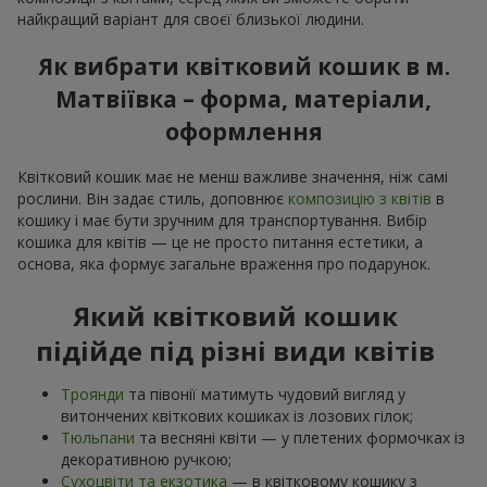
найкращий варіант для своєї близької людини.
Як вибрати квітковий кошик в м.
Матвіївка – форма, матеріали,
оформлення
Квітковий кошик має не менш важливе значення, ніж самі
рослини. Він задає стиль, доповнює
композицію з квітів
в
кошику і має бути зручним для транспортування. Вибір
кошика для квітів — це не просто питання естетики, а
основа, яка формує загальне враження про подарунок.
Який квітковий кошик
підійде під різні види квітів
Троянди
та півонії матимуть чудовий вигляд у
витончених квіткових кошиках із лозових гілок;
Тюльпани
та весняні квіти — у плетених формочках із
декоративною ручкою;
Сухоцвіти та екзотика
— в квітковому кошику з