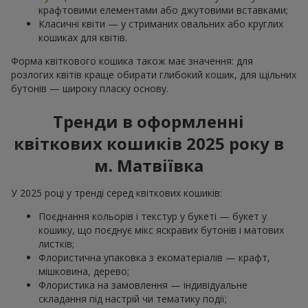
крафтовими елементами або джутовими вставками;
Класичні квіти — у стриманих овальних або круглих
кошиках для квітів.
Форма квіткового кошика також має значення: для
розлогих квітів краще обирати глибокий кошик, для щільних
бутонів — широку пласку основу.
Тренди в оформленні
квіткових кошиків 2025 року в
м. Матвіївка
У 2025 році у тренді серед квіткових кошиків:
Поєднання кольорів і текстур у букеті — букет у
кошику, що поєднує мікс яскравих бутонів і матових
листків;
Флористична упаковка з екоматеріалів — крафт,
мішковина, дерево;
Флористика на замовлення — індивідуальне
складання під настрій чи тематику події;