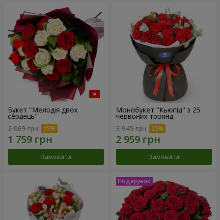
Букет "Мелодія двох
Монобукет "Кьюпід" з 25
сердець"
червоних троянд
2 069 грн
3 945 грн
Замовити
Замовити