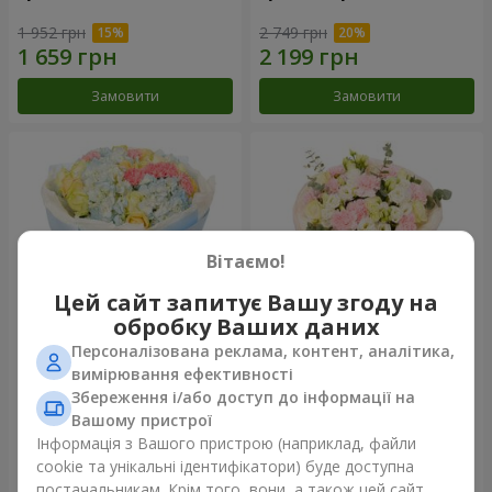
1 952 грн
2 749 грн
Замовити
Замовити
Вітаємо!
Цей сайт запитує Вашу згоду на
обробку Ваших даних
Персоналізована реклама, контент, аналітика,
Букет "Небесна блакить"
Букет "Secret"
вимірювання ефективності
Збереження і/або доступ до інформації на
5 629 грн
2 777 грн
Вашому пристрої
Інформація з Вашого пристрою (наприклад, файли
cookie та унікальні ідентифікатори) буде доступна
Замовити
Замовити
постачальникам. Крім того, вони, а також цей сайт