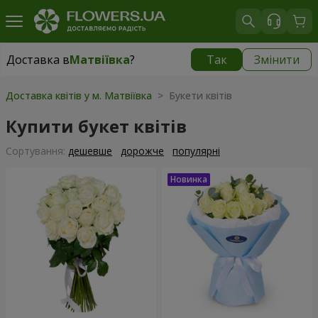
Доставка в
Матвіївка
?
Так
Змінити
Доставка в
Матвіївка
|
безкоштовно
Доставка квітів у м. Матвіївка
> Букети квітів
Купити букет квітів
Сортування:
дешевше
дорожче
популярні