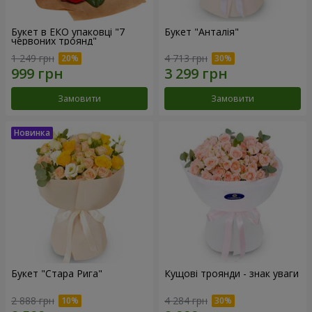
Букет в ЕКО упаковці "7
Букет "Анталія"
червоних троянд"
1 249 грн
4 713 грн
Замовити
Замовити
Букет "Стара Рига"
Кущові троянди - знак уваги
2 888 грн
4 284 грн