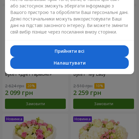
або застосунок зможуть зберігати інформацію з
Вашого пристрою та обробляти Ваші персональні дані.
Деякі постачальники можуть використовувати Ваші
дані на підставі законного інтересу. Ви можете змінити
свій вибір пізніше через посилання внизу сторінки.
Прийняти всі
Налаштувати
Букет «Дует гармонії»
Букет "My Lady"
2 624 грн
2 510 грн
Замовити
Замовити