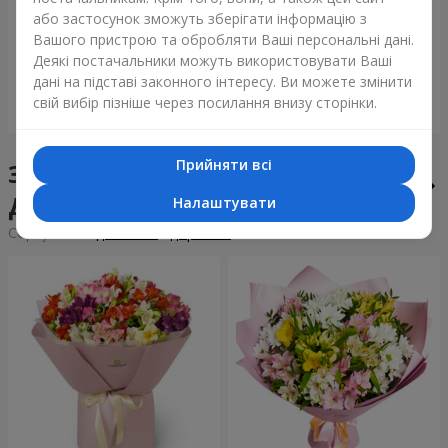
Букет "Tarnis"
Монобукет з 9 білих троянд
або застосунок зможуть зберігати інформацію з
Вашого пристрою та обробляти Ваші персональні дані.
6 091 грн
1 399 грн
Деякі постачальники можуть використовувати Ваші
дані на підставі законного інтересу. Ви можете змінити
свій вибір пізніше через посилання внизу сторінки.
Замовити
Замовити
Прийняти всі
Збірні букети у місті
Добротвір
Налаштувати
Сортування:
дешевше
дорожче