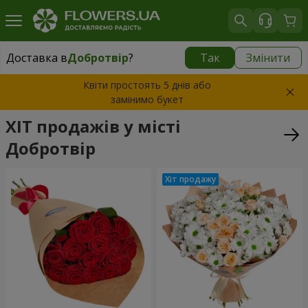
Доставка в
Добротвір
?
Так
Змінити
Доставка в
Добротвір
|
930 грн
Квіти простоять 5 днів або
замінимо букет
ХІТ продажів у місті
Добротвір