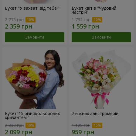
Букет "У захваті від тебе!"
Букет квітів "Чудовий
настрій"
2 775 грн
1 732 грн
Замовити
Замовити
Букет"15 різнокольорових
7 ніжних альстромерій
хризантем!"
2 332 грн
1 128 грн