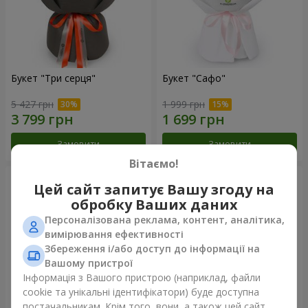
Букет "Три серця"
Букет "Сафо"
5 427 грн
1 999 грн
Замовити
Замовити
Вітаємо!
Цей сайт запитує Вашу згоду на
обробку Ваших даних
Персоналізована реклама, контент, аналітика,
вимірювання ефективності
Збереження і/або доступ до інформації на
Вашому пристрої
Інформація з Вашого пристрою (наприклад, файли
cookie та унікальні ідентифікатори) буде доступна
постачальникам. Крім того, вони, а також цей сайт