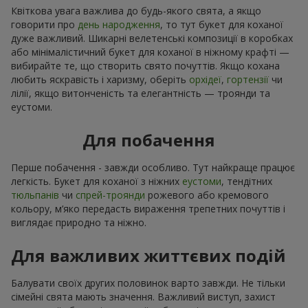
Квіткова увага важлива до будь-якого свята, а якщо
говорити про
день народження
, то тут букет для коханої
дуже важливий. Шикарні велетенські композиції в коробках
або мінімалістичний букет для коханої в ніжному крафті —
вибирайте те, що створить свято почуттів. Якщо кохана
любить яскравість і харизму, оберіть
орхідеї
,
гортензії
чи
лілії, якщо витонченість та елегантність — троянди та
еустоми.
Для побачення
Перше побачення - завжди особливо. Тут найкраще працює
легкість. Букет для коханої з ніжних
еустоми
, тендітних
тюльпанів
чи
спрей-троянди
рожевого або кремового
кольору, м’яко передасть вираження трепетних почуттів і
виглядає природно та ніжно.
Для важливих життєвих подій
Балувати своїх других половинок варто завжди. Не тільки
сімейні свята мають значення. Важливий виступ, захист