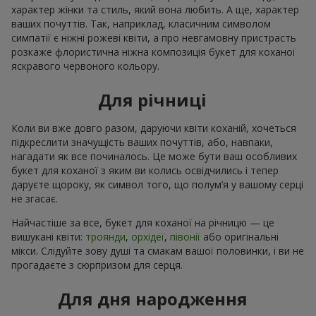
характер жінки та стиль, який вона любить. А ще, характер
ваших почуттів. Так, наприклад, класичним символом
симпатії є ніжні рожеві квіти, а про невгамовну пристрасть
розкаже флористична ніжна композиція букет для коханої
яскравого червоного кольору.
Для річниці
Коли ви вже довго разом, даруючи квіти коханій, хочеться
підкреслити значущість ваших почуттів, або, навпаки,
нагадати як все починалось. Це може бути ваш особливих
букет для коханої з яким ви колись освідчились і тепер
даруєте щороку, як символ того, що полум’я у вашому серці
не згасає.
Найчастіше за все, букет для коханої на річницю — це
вишукані квіти:
троянди
,
орхідеї
,
півонії
або оригінальні
мікси. Слідуйте зову душі та смакам вашої половинки, і ви не
прогадаєте з сюрпризом для серця.
Для дня народження