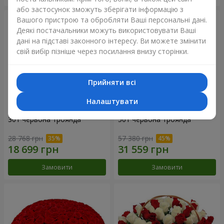
або застосунок зможуть зберігати інформацію з
Вашого пристрою та обробляти Ваші персональні дані.
Деякі постачальники можуть використовувати Ваші
дані на підставі законного інтересу. Ви можете змінити
свій вибір пізніше через посилання внизу сторінки.
Прийняти всі
Налаштувати
301 червона троянда
501 червона троянда
28 768 грн
57 380 грн
Замовити
Замовити