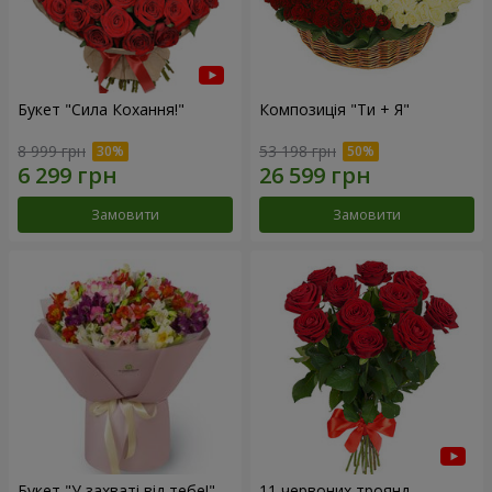
Букет "Сила Кохання!"
Композиція "Ти + Я"
8 999 грн
53 198 грн
Замовити
Замовити
Букет "У захваті від тебе!"
11 червоних троянд