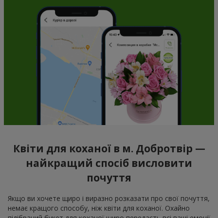
Квіти для коханої в м. Добротвір —
найкращий спосіб висловити
почуття
Якщо ви хочете щиро і виразно розказати про свої почуття,
немає кращого способу, ніж квіти для коханої. Охайно
підібраний букет для коханої щиро передасть всі ваші емоції