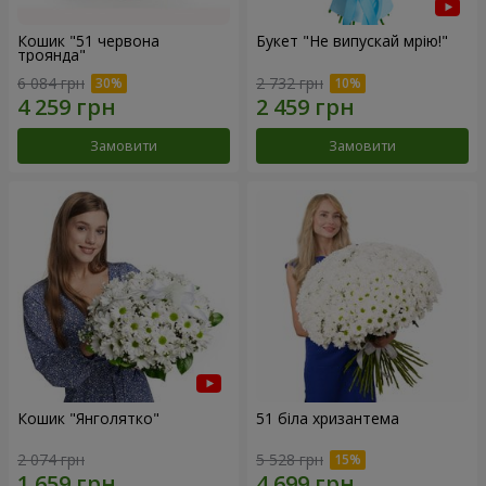
Кошик "51 червона
Букет "Не випускай мрію!"
троянда"
6 084 грн
2 732 грн
Замовити
Замовити
Кошик "Янголятко"
51 біла хризантема
2 074 грн
5 528 грн