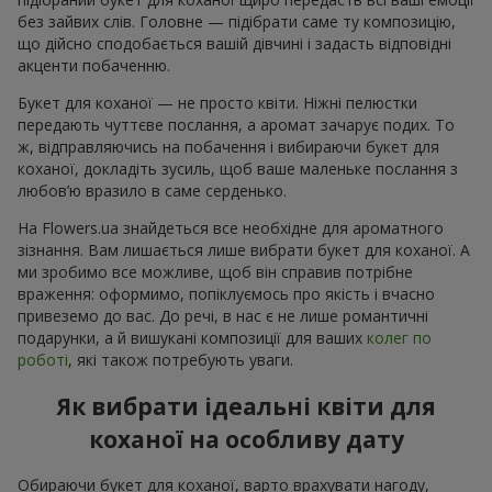
без зайвих слів. Головне — підібрати саме ту композицію,
що дійсно сподобається вашій дівчині і задасть відповідні
акценти побаченню.
Букет для коханої — не просто квіти. Ніжні пелюстки
передають чуттєве послання, а аромат зачарує подих. То
ж, відправляючись на побачення і вибираючи букет для
коханої, докладіть зусиль, щоб ваше маленьке послання з
любов’ю вразило в саме серденько.
На Flowers.ua знайдеться все необхідне для ароматного
зізнання. Вам лишається лише вибрати букет для коханої. А
ми зробимо все можливе, щоб він справив потрібне
враження: оформимо, попіклуємось про якість і вчасно
привеземо до вас. До речі, в нас є не лише романтичні
подарунки, а й вишукані композиції для ваших
колег по
роботі
, які також потребують уваги.
Як вибрати ідеальні квіти для
коханої на особливу дату
Обираючи букет для коханої, варто врахувати нагоду,