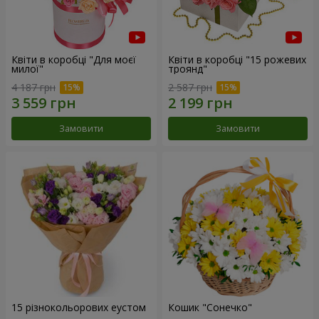
Квіти в коробці "Для моєї
Квіти в коробці "15 рожевих
милої"
троянд"
4 187 грн
2 587 грн
Замовити
Замовити
15 різнокольорових еустом
Кошик "Сонечко"