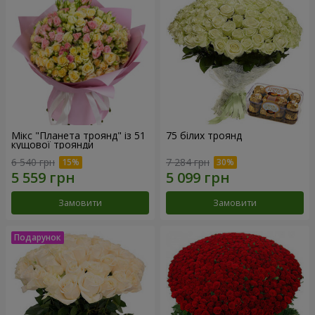
Мікс "Планета троянд" із 51
75 білих троянд
кущової троянди
6 540 грн
7 284 грн
Замовити
Замовити