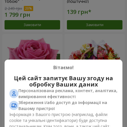
тобою"
(поштучно)
2 249 грн
Замовити
Замовити
Вітаємо!
Цей сайт запитує Вашу згоду на
обробку Ваших даних
Персоналізована реклама, контент, аналітика,
Рожева троянда (поштучно)
Кошик альстромерій
вимірювання ефективності
"Акварель"
Збереження і/або доступ до інформації на
3 834 грн
Вашому пристрої
Інформація з Вашого пристрою (наприклад, файли
cookie та унікальні ідентифікатори) буде доступна
Замовити
Замовити
постачальникам. Крім того, вони, а також цей сайт