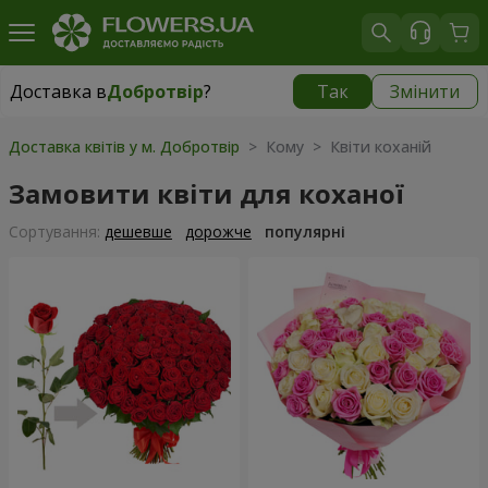
Доставка в
Добротвір
?
Так
Змінити
Доставка в
Добротвір
|
930 грн
Доставка квітів у м. Добротвір
> Кому > Квіти коханій
Замовити квіти для коханої
Сортування:
дешевше
дорожче
популярні