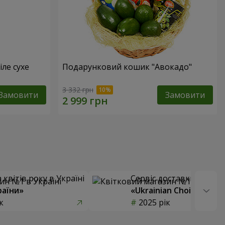
іле сухе
Подарунковий кошик "Авокадо"
3 332 грн
Замовити
Замовити
квітів року в Україні
Сервіс доставки квітів
раїни»
«Ukrainian Choice»
к
2025 рік