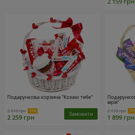
Подарункова корзина "Кохаю тебе"
Подарунко
мрія"
2 510 грн
2 110 грн
Замовити