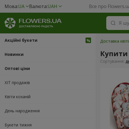
Мова:
UA
Валюта:
UAH
Все про Flowers.u
Акційні букети
Доставка квіт
Купити
Новинки
Сортування:
д
Оптові ціни
ХІТ продажів
Квіти коханій
День народження
Букети тижня