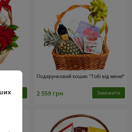
сика"
Подарунковий кошик "Тобі від мене!"
аших
Замовити
Замовити