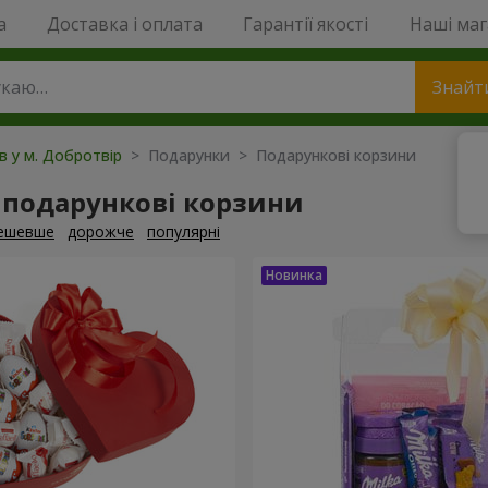
a
Доставка і оплата
Гарантії якості
Наші ма
Знайт
ів у м. Добротвір
> Подарунки > Подарункові корзини
 подарункові корзини
ешевше
дорожче
популярні