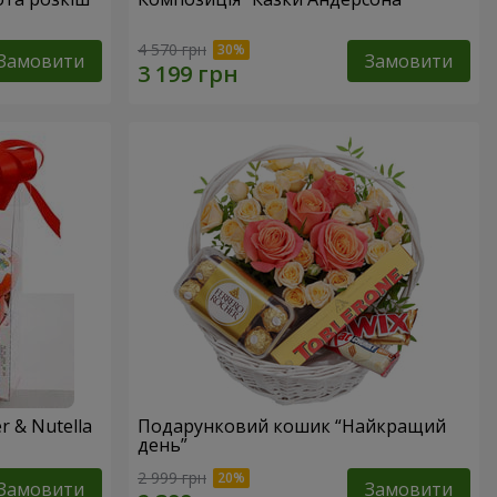
4 570 грн
Замовити
Замовити
 & Nutella
Подарунковий кошик “Найкращий
день”
2 999 грн
Замовити
Замовити