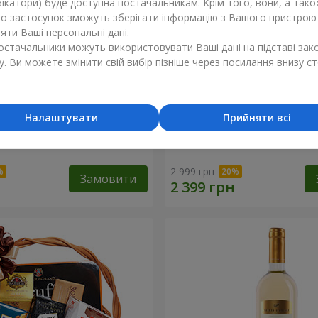
ікатори) буде доступна постачальникам. Крім того, вони, а тако
бо застосунок зможуть зберігати інформацію з Вашого пристрою
ти Ваші персональні дані.
постачальники можуть використовувати Ваші дані на підставі зак
у. Ви можете змінити свій вибір пізніше через посилання внизу ст
Налаштувати
Прийняти всі
ий кошик "Дитяче свято!"
Подарунковий кошик "Ам
2 999 грн
Замовити