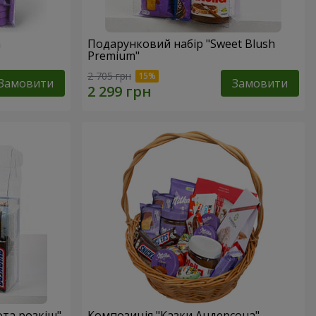
a
Подарунковий набір "Sweet Blush
Premium"
2 705 грн
Замовити
Замовити
ота розкіш"
Композиція "Казки Андерсона"