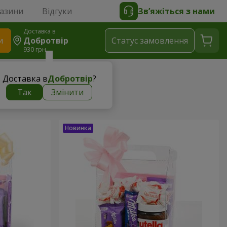
газини
Відгуки
Зв’яжіться з нами
Доставка в
и
Добротвір
Статус замовлення
930 грн
Доставка в
Добротвір
?
Так
Змінити