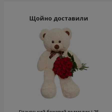
Щойно доставили
Гігантський бежевий ведмедик і 25