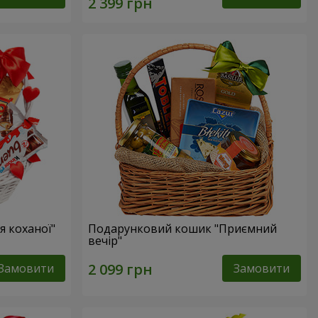
 коханої"
Подарунковий кошик "Приємний
вечір"
Замовити
Замовити