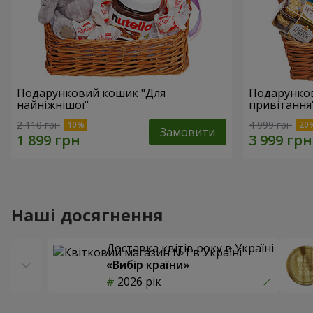
Подарунковий кошик "Для
Подарунков
найніжнішої"
привітання
2 110 грн
4 999 грн
Замовити
Наші досягнення
Доставка квітів року в Україні
«Вибір країни»
2026 рік