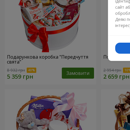
ідентиф
сайт а
обробля
Деякі 
інтерес
Подарункова коробка "Передчуття
Подарунков
свята"
8 932 грн
2 954 грн
Замовити