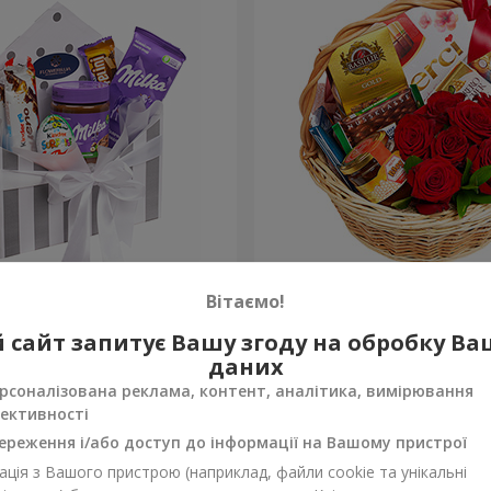
 "Солодка ніжність"
Подарунковий кошик "Кла
Вітаємо!
4 374 грн
 сайт запитує Вашу згоду на обробку В
Замовити
даних
рсоналізована реклама, контент, аналітика, вимірювання
ективності
ереження і/або доступ до інформації на Вашому пристрої
ція з Вашого пристрою (наприклад, файли cookie та унікальні