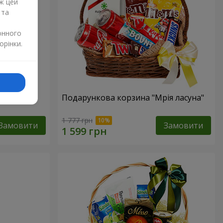
ж цей
 та
онного
орінки.
ур"
Подарункова корзина "Мрія ласуна"
1 777 грн
Замовити
Замовити