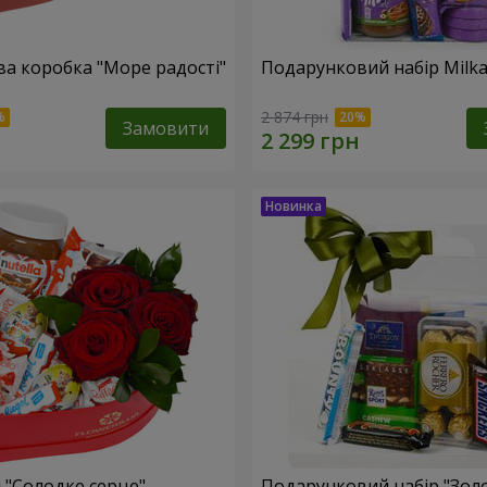
а коробка "Море радості"
Подарунковий набір Milk
2 874 грн
Замовити
 "Солодке серце"
Подарунковий набір "Зол