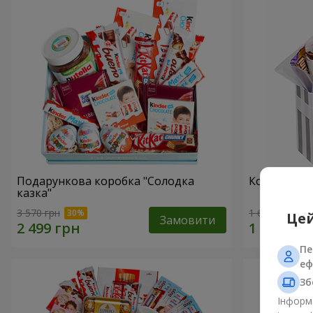
Подарункова коробка "Солодка
Композиція
казка"
3 570 грн
1 666 грн
Цей
Замовити
Пе
еф
Зб
Інформа