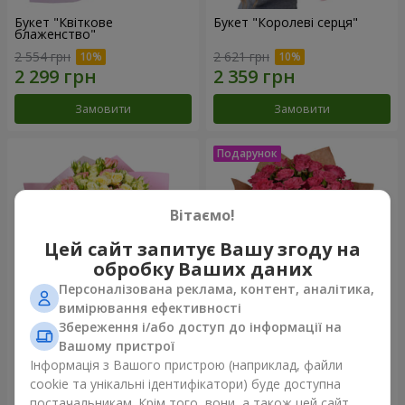
Букет "Квіткове
Букет "Королеві серця"
блаженство"
2 554 грн
2 621 грн
Замовити
Замовити
Вітаємо!
Цей сайт запитує Вашу згоду на
обробку Ваших даних
Персоналізована реклама, контент, аналітика,
вимірювання ефективності
Збереження і/або доступ до інформації на
Мікс "Планета троянд" із 51
Букет "Чарівність" з
Вашому пристрої
кущової троянди
повітряними кульками
Інформація з Вашого пристрою (наприклад, файли
6 540 грн
2 624 грн
cookie та унікальні ідентифікатори) буде доступна
постачальникам. Крім того, вони, а також цей сайт