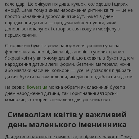
календарі. Це очікування дива, кульок, солодощів і щирих
емоцій. Саме тому з днем народження дитини квіти — це не
просто банальний дорослий атрибут. Букет з днем
народження дитини — продуманий жест уваги, який
доповнює подарунок і створює святкову атмосферу з
перших хвилин.
Створюючи букет з днем народження дитини сучасна
флористика давно відійшла від канонів і суворих правил.
Яскраві квіти у дитячому дизайні, що входять в букет з днем
народження дитини легкі форми, безпечні матеріали, ніжні
або навпаки насичені кольори — усе це дозволяє підібрати
дитячі букети на замовлення, які дійсно подобаються дітям.
На сервісі
flowers.ua
можна обрати як класичний букет з
днем народження дитини, так і оригінальні авторські
композиції, створені спеціально для дитячих свят.
Символізм квітів у важливий
день маленького іменинника
Для дитини важлива не символіка, а відчуття радості. Тому