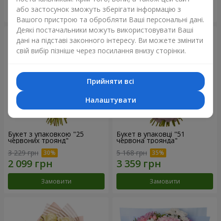
або застосунок зможуть зберігати інформацію з
Замовити
Замовити
Вашого пристрою та обробляти Ваші персональні дані.
Деякі постачальники можуть використовувати Ваші
дані на підставі законного інтересу. Ви можете змінити
свій вибір пізніше через посилання внизу сторінки.
Прийняти всі
Налаштувати
Букет з упаковкою "25
Букет в упаковці "51
червоних троянд"
червона троянда"
3 229 грн
5 168 грн
Замовити
Замовити