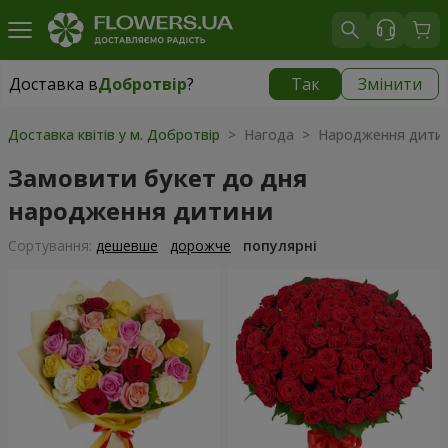
Доставка в
Добротвір
?
Так
Змінити
Доставка в
Добротвір
|
930 грн
Доставка квітів у м. Добротвір
> Нагода > Народження дити
Замовити букет до дня
народження дитини
Сортування:
дешевше
дорожче
популярні