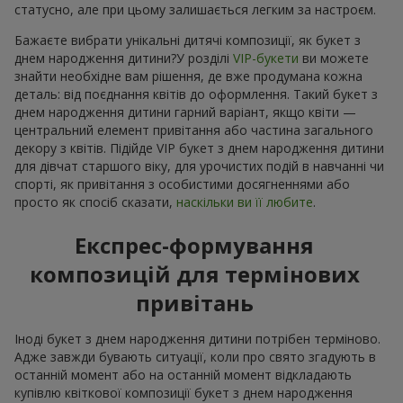
статусно, але при цьому залишається легким за настроєм.
Бажаєте вибрати унікальні дитячі композиції, як букет з
днем народження дитини?У розділі
VIP-букети
ви можете
знайти необхідне вам рішення, де вже продумана кожна
деталь: від поєднання квітів до оформлення. Такий букет з
днем народження дитини гарний варіант, якщо квіти —
центральний елемент привітання або частина загального
декору з квітів. Підійде VIP букет з днем народження дитини
для дівчат старшого віку, для урочистих подій в навчанні чи
спорті, як привітання з особистими досягненнями або
просто як спосіб сказати,
наскільки ви її любите
.
Експрес-формування
композицій для термінових
привітань
Іноді букет з днем народження дитини потрібен терміново.
Адже завжди бувають ситуації, коли про свято згадують в
останній момент або на останній момент відкладають
купівлю квіткової композиції букет з днем народження