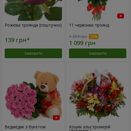
Рожева троянда (поштучно)
11 червоних троянд
1 293 грн
Замовити
Замовити
Ведмедик з букетом
Кошик альстромерій
"Акварель"