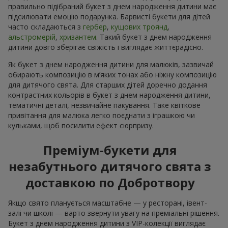
правильно підібраний букет з днем народження дитини має
підсилювати емоцію подарунка. Барвисті букети для дітей
часто складаються з
гербер
,
кущових троянд
,
альстромерій
,
хризантем
. Такий букет з днем народження
дитини довго зберігає свіжість і виглядає життєрадісно.
Як букет з днем народження дитини для малюків, зазвичай
обирають композицію в м’яких тонах або ніжну композицію
для дитячого свята. Для старших дітей доречно додання
контрастних кольорів в букет з днем народження дитини,
тематичні деталі, незвичайне пакування. Таке квіткове
привітання для малюка легко поєднати з іграшкою чи
кульками, щоб посилити ефект сюрпризу.
Преміум-букети для
незабутнього дитячого свята з
доставкою по Добротвору
Якщо свято планується масштабне — у ресторані, івент-
залі чи школі — варто звернути увагу на преміальні рішення.
Букет з днем народження дитини з VIP-колекції виглядає