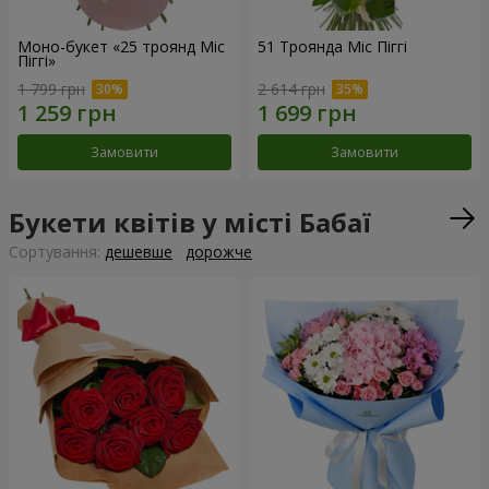
Моно-букет «25 троянд Міс
51 Троянда Міс Піггі
Піггі»
1 799 грн
2 614 грн
Замовити
Замовити
Букети квітів у місті Бабаї
Сортування:
дешевше
дорожче