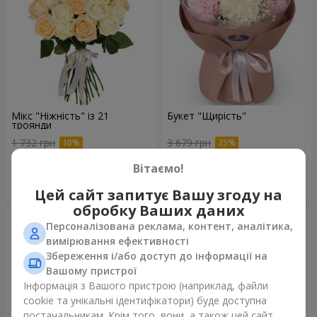
Мікс "Ніжність" із 21
Букет "Щирість"
троянди
1 732 грн
3 679 грн
Вітаємо!
Замовити
Замовити
Цей сайт запитує Вашу згоду на
обробку Ваших даних
Персоналізована реклама, контент, аналітика,
вимірювання ефективності
Збереження і/або доступ до інформації на
Вашому пристрої
Інформація з Вашого пристрою (наприклад, файли
cookie та унікальні ідентифікатори) буде доступна
постачальникам. Крім того, вони, а також цей сайт