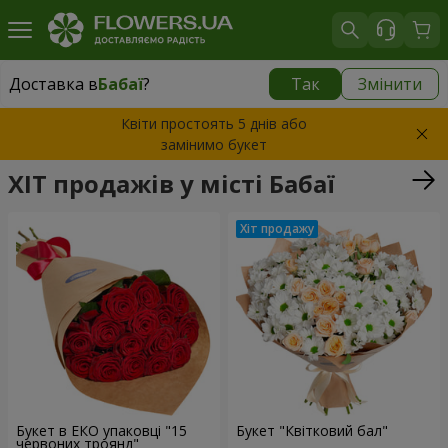
Доставка в
Бабаї
?
Так
Змінити
Доставка в
Бабаї
|
безкоштовно
Квіти простоять 5 днів або
замінимо букет
ХІТ продажів у місті Бабаї
Букет в ЕКО упаковці "15
Букет "Квітковий бал"
червоних троянд"