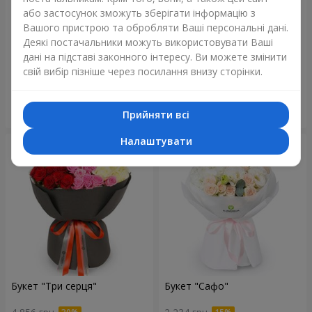
або застосунок зможуть зберігати інформацію з
Вашого пристрою та обробляти Ваші персональні дані.
Деякі постачальники можуть використовувати Ваші
Букет "Reverence"
Букет "Блакитна казка"
дані на підставі законного інтересу. Ви можете змінити
2 665 грн
5 370 грн
свій вибір пізніше через посилання внизу сторінки.
Замовити
Замовити
Прийняти всі
Налаштувати
Букет "Три серця"
Букет "Сафо"