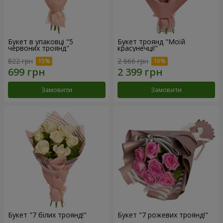
Букет в упаковці "5
Букет троянд "Моїй
червоних троянд"
красунечці!"
822 грн
2 666 грн
Замовити
Замовити
Букет "7 білих троянд!"
Букет "7 рожевих троянд!"