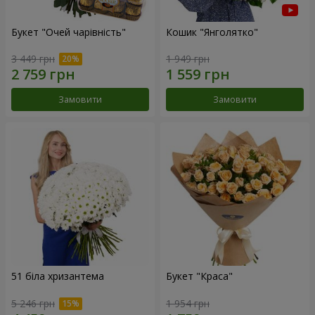
Букет "Очей чарівність"
Кошик "Янголятко"
3 449 грн
1 949 грн
Замовити
Замовити
51 біла хризантема
Букет "Краса"
5 246 грн
1 954 грн