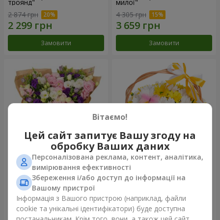
троянд"
милої"
2 874 грн
4 305 грн
Замовити
Замовити
Вітаємо!
Цей сайт запитує Вашу згоду на
обробку Ваших даних
Персоналізована реклама, контент, аналітика,
15 різнокольорових еустом
Кошик "Сонечко"
вимірювання ефективності
Збереження і/або доступ до інформації на
3 332 грн
1 621 грн
Вашому пристрої
Інформація з Вашого пристрою (наприклад, файли
cookie та унікальні ідентифікатори) буде доступна
Замовити
Замовити
постачальникам. Крім того, вони, а також цей сайт