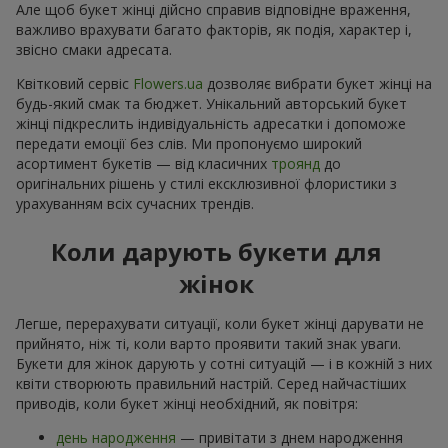
Але щоб букет жінці дійсно справив відповідне враження,
важливо врахувати багато факторів, як подія, характер і,
звісно смаки адресата.
Квітковий сервіс
Flowers.ua
дозволяє вибрати букет жінці на
будь-який смак та бюджет. Унікальний авторський букет
жінці підкреслить індивідуальність адресатки і допоможе
передати емоції без слів. Ми пропонуємо широкий
асортимент букетів — від класичних
троянд
до
оригінальних рішень у стилі ексклюзивної флористики з
урахуванням всіх сучасних трендів.
Коли дарують букети для
жінок
Легше, перерахувати ситуації, коли букет жінці дарувати не
прийнято, ніж ті, коли варто проявити такий знак уваги.
Букети для жінок дарують у сотні ситуацій — і в кожній з них
квіти створюють правильний настрій. Серед найчастіших
приводів, коли букет жінці необхідний, як повітря:
день народження
— привітати з днем народження