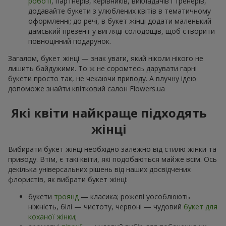
роботі
, партнерів, керівників, викладачів і тренерів,
додавайте букети з улюблених квітів в тематичному
оформленні; до речі, в букет жінці додати маленький
дамський презент у вигляді солодощів, щоб створити
повноцінний подарунок.
Загалом, букет жінці — знак уваги, який ніколи нікого не
лишить байдужими. То ж не соромтесь дарувати гарні
букети просто так, не чекаючи приводу. А влучну ідею
допоможе знайти квітковий салон Flowers.ua
Які квіти найкраще підходять
жінці
Вибирати букет жінці необхідно залежно від стилю жінки та
приводу. Втім, є такі квіти, які подобаються майже всім. Ось
декілька універсальних рішень від наших досвідчених
флористів, як вибрати букет жінці:
букети
троянд
— класика; рожеві уособлюють
ніжність, білі — чистоту, червоні — чудовий
букет для
коханої жінки
;