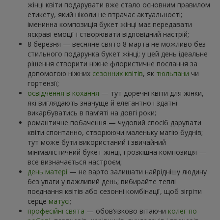
жінці квіти подарувати вже стало основним правилом
етикету, який ніколи не втрачає актуальності;
іменинна композиція букет жінці має передавати
яскраві емоції і створювати відповідний настрій;
8 березня — весняне свято 8 марта не можливо без
стильного подарунка букет жінці; у цей день ідеальне
рішення створити ніжне флористичне послання за
допомогою ніжних
сезонних квітів
, як
тюльпани
чи
гортензії;
освідчення в кохання
— тут доречні квіти для жінки,
які виглядають значуще й елегантно і здатні
викарбуватись в пам’яті на довгі роки;
романтичне побачення — чудовий спосіб дарувати
квіти спонтанно, створюючи маленьку магію буднів;
тут може бути використаний і звичайний
мінімалістичний букет жінці, і розкішна композиція —
все визначається настроєм;
день матері
— не варто залишати найріднішу людину
без уваги у важливий день; вибирайте теплі
поєднання квітів або сезонні комбінації, щоб зігріти
серце
матусі
;
професійні свята
— обов’язково вітаючи
колег по