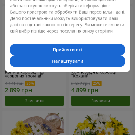
або застосунок зможуть зберігати інформацію з
Вашого пристрою та обробляти Ваші персональні дані.
Деякі постачальники можуть використовувати Ваші
дані на підставі законного інтересу. Ви можете змінити
свій вибір пізніше через посилання внизу сторінки.
Прийняти всі
Налаштувати
Квіти в коробці "25
Композиція в коробці
червоних троянд!"
"Коханій"
4 141 грн
6 532 грн
Замовити
Замовити