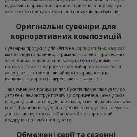
підсилюють враження від квітів і приємного подарунку в
якості якого виступає сувенірна продукція для букетів.
Оригінальні сувеніри для
корпоративних композицій
Сувенірна продукція для квітів на
корпоративних заходах
має виглядати доречно, стримано, стильно і професійно.
Втім, банальні доповнення можуть бути скучними і не
цікавими. Саме тому радимо вам вибирати ексклюзивні
аксесуари та стримані дизайнерські прикраси, що
виглядають дорого і підкреслюють статусність.
Така сувенірна продукція для букетів підкреслює увагу до
деталей і демонструє повагу до отримувача. Вона добре
працює у привітаннях для партнерів, клієнтів, керівників або
колег. Правильно підібрана сувенірна продукція для букетів
допомагає перетворити банальний корпоративний
подарунок на пам’ятний сувенір.
Обмежені серії та сезонні