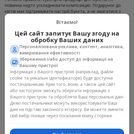
повинна надто ускладнювати композицію. Подарунок до
квітів має підтримувати настрій букета, а не змагатися з
ним. Для ніжних композицій підійде сувенірна продукція для
Вітаємо!
букетів, як легкі символічні додатки та легкі елементи
декору. Це може бути
тортик
або
маленька м’яка іграшка
.
Цей сайт запитує Вашу згоду на
Для яскравих є сенс використати більш сміливі додаткові
обробку Ваших даних
акценти, як вишукані
цукерки
чи дорогі сувеніри.
Персоналізована реклама, контент, аналітика,
Сувенірна продукція для букетів повинна вибиратись,
вимірювання ефективності
враховуючи й привід, і людину, якій адресований подарунок.
Збереження і/або доступ до інформації на
Якщо сумніваєтесь, яка сувенірна продукція для букетів вам
Вашому пристрої
потрібна — обирайте універсальні маленькі приємності,
Інформація з Вашого пристрою (наприклад, файли
широкий вибір яких знайдеться у нашому каталозі.
cookie та унікальні ідентифікатори) буде доступна
постачальникам. Крім того, вони, а також цей сайт
Сувеніри до букетів на різні свята
або застосунок зможуть зберігати інформацію з
Вашого пристрою та обробляти Ваші персональні дані.
Свято задає настрій, а сувенірна продукція для букетів його
Деякі постачальники можуть використовувати Ваші
підкреслює. Саме тому сувеніри для квітів часто обирають з
дані на підставі законного інтересу. Ви можете змінити
урахуванням дати та події. В нашому асортименті
свій вибір пізніше через посилання внизу сторінки.
знайдеться сувенірна продукція для букетів, що підійде до
будь-якого свята і може бути розрахована на будь-який
бюджет.