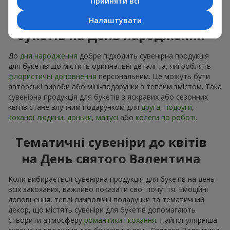
Прийняти всі
Сувенірна продукція до
Налаштувати
букетів на День народження
До
дня народження
добре підходить сувенірна продукція
для букетів що містить оригінальні деталі та, які роблять
флористичні доповнення
персональним. Це можуть бути
авторські вироби або міні-подарунки з теплим змістом. Така
сувенірна продукція для букетів з яскравих або сезонних
квітів стане влучним подарунком для
друга
,
подруги
,
коханої людини
,
доньки
,
матусі
або
колеги по роботі
.
Тематичні сувеніри до квітів
на День святого Валентина
Коли вибирається сувенірна продукція для букетів на день
всіх закоханих, важливо показати свої почуття. Емоційні
доповнення, теплі символічні подарунки та тематичний
декор, що містять сувеніри для букетів допомагають
створити атмосферу
романтики і кохання
. Найпопулярніша