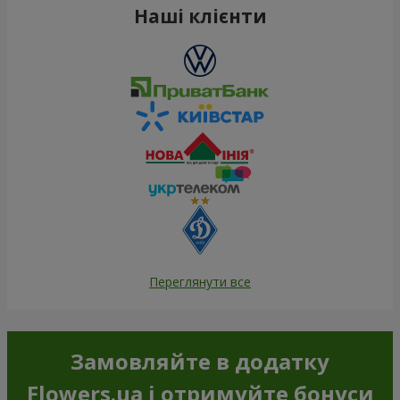
Наші клієнти
Переглянути все
Замовляйте в додатку
Flowers.ua і отримуйте бонуси