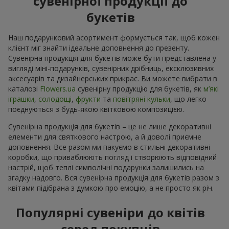
сувенірної продукції до
букетів
Наш подарунковий асортимент формується так, щоб кожен
клієнт міг знайти ідеальне доповнення до презенту.
Сувенірна продукція для букетів може бути представлена у
вигляді міні-подарунків, сувенірних дрібниць, ексклюзивних
аксесуарів та дизайнерських прикрас. Ви можете вибрати в
каталозі
Flowers.ua
cувенірну продукцію для букетів, як
м’які
іграшки
,
солодощі
,
фрукти
та
повітряні кульки
, що легко
поєднуються з будь-якою квітковою композицією.
Сувенірна продукція для букетів – це не лише декоративні
елементи для святкового настрою, а й доволі приємне
доповнення. Все разом ми пакуємо в стильні декоративні
коробки, що приваблюють погляд і створюють відповідний
настрій, щоб теплі символічні подарунки залишились на
згадку надовго. Вся сувенірна продукція для букетів разом з
квітами підібрана з думкою про емоцію, а не просто як річ.
Популярні сувеніри до квітів
серед покупців