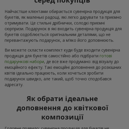
Найчастіше клієнтами обирається сувенірна продукція для
букетів, як маленькі радощі, які легко дарувати та приємно
отримувати. Це стильні дрібнички, солодкі приємні
сюрпризи. Подарунок в які входить сувенірна продукція для
букетів оздоблюється оригінальним деталями, що не
перевантажують подарунок, а м’яко його доповнюють.
Ви можете скласти комплект куди буде входити сувенірна
продукція для букетів самостійно або підібрати
готові
подарункові набори
, де все вже продумано: від візуалу до
емоційного ефекту. Такі емоційні доповнення до розкішних
квітів ідеально працюють, коли хочеться зробити
подарунок швидко, але такий, щоб точно сподобався
адресату.
Як обрати ідеальне
доповнення до квіткової
композиції
Головне правило: сувенірна продукція для букетів не