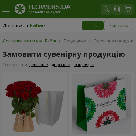
Доставка в
Бабаї
?
Так
Змінити
Доставка в
Бабаї
|
безкоштовно
Доставка квітів у м. Бабаї
> Подарунки > Сувенірна продукція
Замовити сувенірну продукцію
Сортування:
дешевше
дорожче
популярні