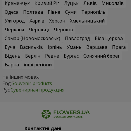
Кременчук
Кривий Ріг
Луцьк
Львів
Миколаїв
Одеса
Полтава
Рівне
Суми
Тернопіль
Ужгород
Харків
Херсон
Хмельницький
Черкаси
Чернівці
Чернігів
Самар (Новомосковськ)
Павлоград
Біла Церква
Буча
Васильків
Ірпінь
Умань
Варшава
Прага
Відень
Берлін
Ревне
Бургас
Сонячний берег
Варна
інші регіони
На інших мовах:
Eng:
Souvenir products
Рус:
Сувенирная продукция
Контактні дані