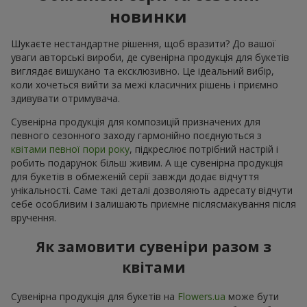
новинки
Шукаєте нестандартне рішення, щоб вразити? До вашої
уваги авторські вироби, де сувенірна продукція для букетів
виглядає вишукано та ексклюзивно. Це ідеальний вибір,
коли хочеться вийти за межі класичних рішень і приємно
здивувати отримувача.
Сувенірна продукція для композицій призначених для
певного сезонного заходу гармонійно поєднуються з
квітами певної пори року
, підкреслює потрібний настрій і
робить подарунок більш живим. А ще сувенірна продукція
для букетів в обмеженій серії завжди додає відчуття
унікальності. Саме такі деталі дозволяють адресату відчути
себе особливим і залишають приємне післясмакування після
вручення.
Як замовити сувеніри разом з
квітами
Сувенірна продукція для букетів на
Flowers.ua
може бути