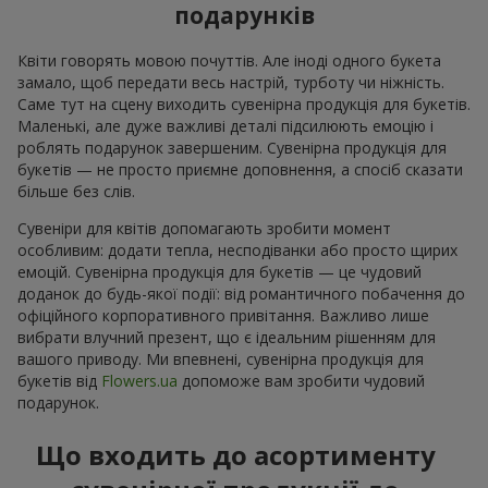
подарунків
Квіти говорять мовою почуттів. Але іноді одного букета
замало, щоб передати весь настрій, турботу чи ніжність.
Саме тут на сцену виходить сувенірна продукція для букетів.
Маленькі, але дуже важливі деталі підсилюють емоцію і
роблять подарунок завершеним. Сувенірна продукція для
букетів — не просто приємне доповнення, а спосіб сказати
більше без слів.
Сувеніри для квітів допомагають зробити момент
особливим: додати тепла, несподіванки або просто щирих
емоцій. Сувенірна продукція для букетів — це чудовий
доданок до будь-якої події: від романтичного побачення до
офіційного корпоративного привітання. Важливо лише
вибрати влучний презент, що є ідеальним рішенням для
вашого приводу. Ми впевнені, сувенірна продукція для
букетів від
Flowers.ua
допоможе вам зробити чудовий
подарунок.
Що входить до асортименту