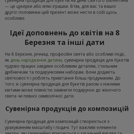
сувенірна продукція для букетів на день Святого Валентина
— це цукерки або м’які іграшки. Втім, для вас та вашої
другої половинки цей презент може нести в собі щось
особливе.
Ідеї доповнень до квітів на 8
Березня та інші дати
На 8 Березня, річниці, професійні свята або особливі події,
як
день народження дитини
, сувенірна продукція для букетів
чудово працює завдяки особливим деталям, стильним
дрібничкам та подарунковим наборам. Вони додають
святковості і роблять привітання більш продуманим. До
того ж сувенірна продукція для букетів разом з ніжними
квітами може повністю замінити подарунок до жіночого
свята чи певної символічної дати.
Сувенірна продукція до композицій
Сувенірна продукція для композицій створюється з
урахуванням масштабу і подачі. Тут важливі елементи
декору, які гармонійно вписуються у загальний вигляд та