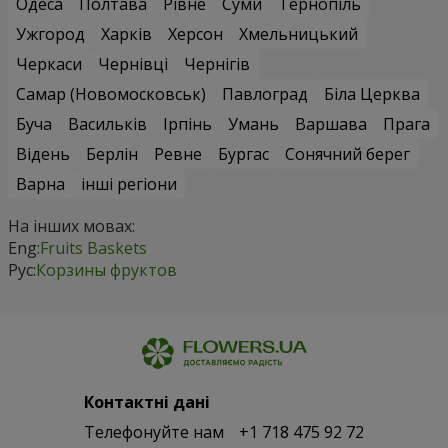
Одеса
Полтава
Рівне
Суми
Тернопіль
Ужгород
Харків
Херсон
Хмельницький
Черкаси
Чернівці
Чернігів
Самар (Новомосковськ)
Павлоград
Біла Церква
Буча
Васильків
Ірпінь
Умань
Варшава
Прага
Відень
Берлін
Ревне
Бургас
Сонячний берег
Варна
інші регіони
На інших мовах:
Eng:
Fruits Baskets
Рус:
Корзины фруктов
Контактні дані
Телефонуйте нам
+1 718 475 92 72