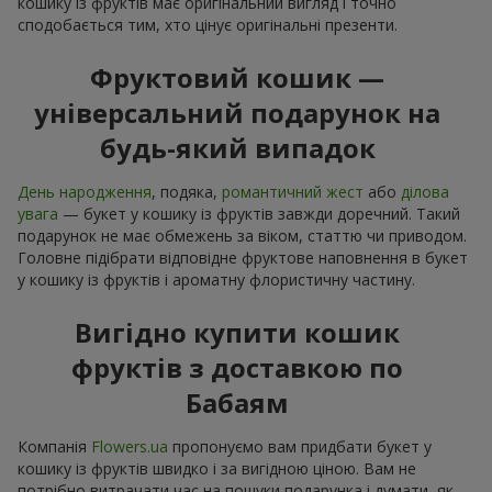
кошику із фруктів має оригінальний вигляд і точно
сподобається тим, хто цінує оригінальні презенти.
Фруктовий кошик —
універсальний подарунок на
будь-який випадок
День народження
, подяка,
романтичний жест
або
ділова
увага
— букет у кошику із фруктів завжди доречний. Такий
подарунок не має обмежень за віком, статтю чи приводом.
Головне підібрати відповідне фруктове наповнення в букет
у кошику із фруктів і ароматну флористичну частину.
Вигідно купити кошик
фруктів з доставкою по
Бабаям
Компанія
Flowers.ua
пропонуємо вам придбати букет у
кошику із фруктів швидко і за вигідною ціною. Вам не
потрібно витрачати час на пошуки подарунка і думати, як