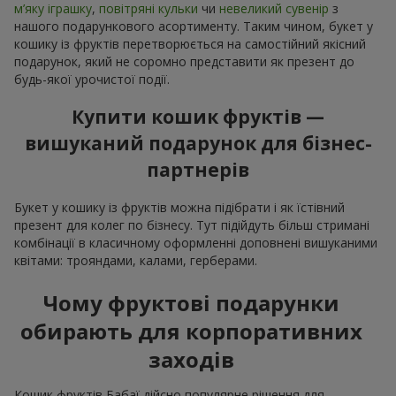
м’яку іграшку
,
повітряні кульки
чи
невеликий сувенір
з
нашого подарункового асортименту. Таким чином, букет у
кошику із фруктів перетворюється на самостійний якісний
подарунок, який не соромно представити як презент до
будь-якої урочистої події.
Купити кошик фруктів —
вишуканий подарунок для бізнес-
партнерів
Букет у кошику із фруктів можна підібрати і як їстівний
презент для колег по бізнесу. Тут підійдуть більш стримані
комбінації в класичному оформленні доповнені вишуканими
квітами: трояндами, калами, герберами.
Чому фруктові подарунки
обирають для корпоративних
заходів
Кошик фруктів Бабаї дійсно популярне рішення для