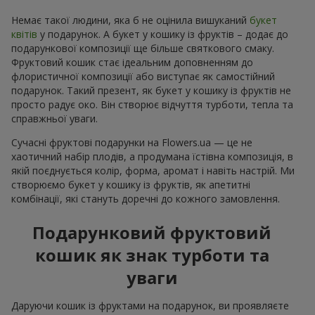
Немає такої людини, яка б не оцінила вишуканий
букет
квітів
у подарунок. А букет у кошику із фруктів – додає до
подарункової композиції ще більше святкового смаку.
Фруктовий кошик стає ідеальним доповненням до
флористичної композиції або виступає як самостійний
подарунок. Такий презент, як букет у кошику із фруктів не
просто радує око. Він створює відчуття турботи, тепла та
справжньої уваги.
Сучасні фруктові подарунки на Flowers.ua — це не
хаотичний набір плодів, а продумана їстівна композиція, в
якій поєднується колір, форма, аромат і навіть настрій. Ми
створюємо букет у кошику із фруктів, як апетитні
комбінації, які стануть доречні до кожного замовлення.
Подарунковий фруктовий
кошик як знак турботи та
уваги
Даруючи кошик із фруктами на подарунок, ви проявляєте