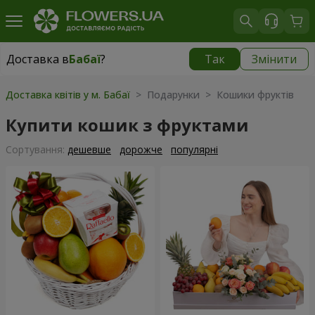
Доставка в
Бабаї
?
Так
Змінити
Доставка в
Бабаї
|
безкоштовно
Доставка квітів у м. Бабаї
> Подарунки > Кошики фруктів
Купити кошик з фруктами
Сортування:
дешевше
дорожче
популярні