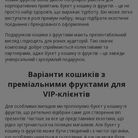
корпоративних привітань Букет у кошику із фруктів – це не
просто набір здоров’я, що виражає турботу. Він може легко
виступати в ролі преміум-набіру, якщо підібрати екзотичні
поєднання і брендованого оформлення.
Подарункові кошики з фруктами мають презентабельний
вигляд і підходять для різних аудиторій. Такі смачні
композиції добре сприймаються колективами та
партнерами, адже букет у кошику із фруктів – це завжди
універсальний і зрозумілий подарунок.
Варіанти кошиків з
преміальними фруктами для
VIP-клієнтів
Для особливих випадків ми пропонуємо букет у кошику із
фруктів, що ретельно відібрані саме для створення віп
презентів. Частіше за все це представники екзотики, що
рідко зустрічаються на полицях магазинів. Але букет у
кошику із фруктів може бути створений і з чистої органіки,
що особливо цінується в сьогоденні. А ще це може бути