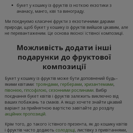
букет у кошику із фруктів із ноткою екзотики з
ананасу, манго, ківі та винограду.
Ми поєднуємо класичні фрукти з екзотичними дарами
природи, щоб букет у кошику із фруктів вийшов цікавим, але
не перевантаженим. Це основа якісної їстівної композиції.
Можливість додати інші
подарунки до фруктової
композиції
Букет у кошику із фруктів може бути доповнений будь–
якими квітами:
трояндами
,
герберами
,
хризантемами
,
півонією
,
гіпсофілою
,
сезонними рослинами
. Вибір
поєднання букет квітів і фруктів залежить виключно від
ваших побажань та смаків. А якщо хочете знайти цікавий
варіант за прийнятною вартістю завітайте до розділу
акційних пропозицій
.
Крім того, до такого їстівного презента, як до кошику квітів
і фруктів часто додають
солодощі
, листівку з привітаннями,