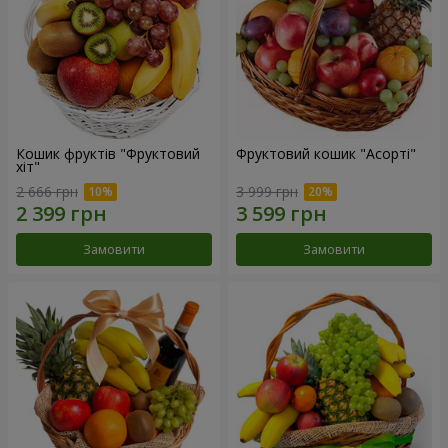
Кошик фруктів "Фруктовий
Фруктовий кошик "Асорті"
хiт"
2 666 грн
3 999 грн
Замовити
Замовити