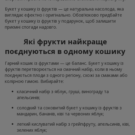
Букет у кошику із фруктів — це натуральна насолода, яка
виглядає ефектно і оригінально. Обов’язково придбайте
букет у кошику із фруктів у подарунок, щоб залишити
приємні спогади надовго.
Які фрукти найкраще
поєднуються в одному кошику
Гарний кошик із фруктами — це баланс. Букет у кошику із
фруктів перетворюється на смачний набір, коли в ньому
поєднуються плоди з одного регіону, схожі за смаками або
колірною гамою. Вибирайте:
класичний набір з яблук, груші, винограду та
апельсинів;
солодкий та соковитий букет у кошику із фруктів з
мандарин, бананів, ківі та червоних яблук;
легкий кислуватий набір з грейпфруту, апельсинів, ківі,
зелених яблук;