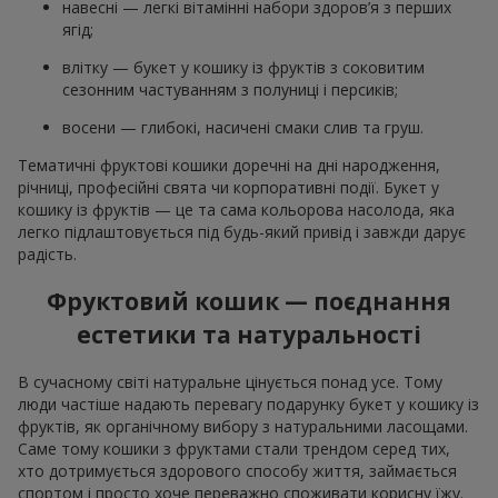
навесні — легкі вітамінні набори здоров’я з перших
ягід;
влітку — букет у кошику із фруктів з соковитим
сезонним частуванням з полуниці і персиків;
восени — глибокі, насичені смаки слив та груш.
Тематичні фруктові кошики доречні на дні народження,
річниці, професійні свята чи корпоративні події. Букет у
кошику із фруктів — це та сама кольорова насолода, яка
легко підлаштовується під будь-який привід і завжди дарує
радість.
Фруктовий кошик — поєднання
естетики та натуральності
В сучасному світі натуральне цінується понад усе. Тому
люди частіше надають перевагу подарунку букет у кошику із
фруктів, як органічному вибору з натуральними ласощами.
Саме тому кошики з фруктами стали трендом серед тих,
хто дотримується здорового способу життя, займається
спортом і просто хоче переважно споживати корисну їжу.