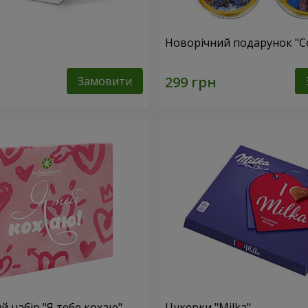
Новорічний подарунок "C
Замовити
 набір "Я тебе кохаю"
Цукерки "Milka"