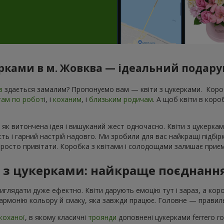
ерками в м. Жовква — ідеальний подарун
в
здається замалим? Пропонуємо вам — квіти з цукерками. Короб
гам по робот
і, і
коханим
, і
близьким родичам
. А щоб квіти в кор
 як витончена ідея і вишуканий жест одночасно. Квіти з цукеркам
ь і гарний настрій надовго. Ми зробили для вас найкращі підбір
росто привітати. Коробка з квітами і солодощами залишає приєм
в з цукерками: найкраще поєднанн
виглядати дуже ефектно. Квіти дарують емоцію тут і зараз, а ко
армонію кольору й смаку, яка завжди працює. Головне — правиль
коханої
, в якому класичні
троянди
доповнені цукерками ferrero r