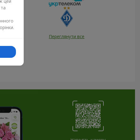
ж цей
 та
онного
орінки.
Переглянути все
Наведіть камеру