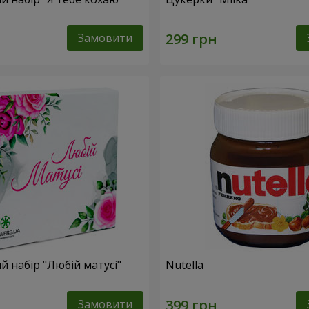
Замовити
 набір "Любій матусі"
Nutella
Замовити