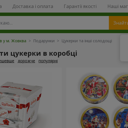
a
Доставка і оплата
Гарантії якості
Наші ма
Знайт
ів у м. Жовква
> Подарунки > Цукерки та інші солодощі
и цукерки в коробці
ешевше
дорожче
популярні