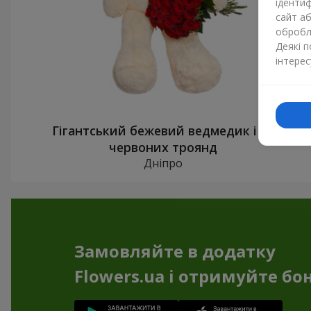
ідентиф
сайт а
обробля
Деякі 
інтерес
Гігантський бежевий ведмедик і 25
червоних троянд
Дніпро
Замовляйте в додатку
Flowers.ua і отримуйте бо