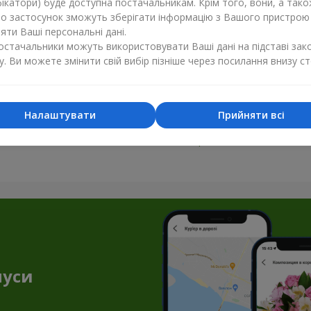
ікатори) буде доступна постачальникам. Крім того, вони, а тако
бо застосунок зможуть зберігати інформацію з Вашого пристрою
ти Ваші персональні дані.
постачальники можуть використовувати Ваші дані на підставі зак
у. Ви можете змінити свій вибір пізніше через посилання внизу ст
Налаштувати
Прийняти всі
Усі фото доставок
Замовити цей товар
нуси