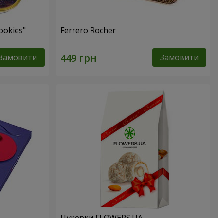
ookies"
Ferrero Rocher
Замовити
Замовити
Цукерки FLOWERS.UA