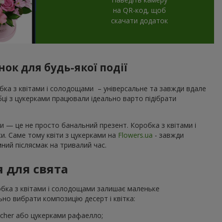
на QR-код, щоб
скачати додаток
ок для будь-якої події
ка з квітами і солодощами – універсальне та завжди вдале
обці з цукерками працювали ідеально варто підібрати
и — це не просто банальний презент. Коробка з квітами і
ки. Саме тому квіти з цукерками на
Flowers.ua
- завжди
ний післясмак на тривалий час.
я для свята
робка з квітами і солодощами залишає маленьке
но вибрати композицію десерт і квітка:
ocher або цукерками рафаелло;