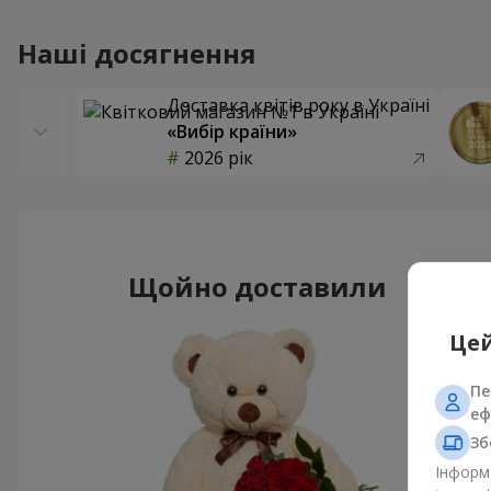
Наші досягнення
Доставка квітів року в Україні
«Вибір країни»
2026 рік
Щойно доставили
Цей
Пе
еф
Зб
Інформа