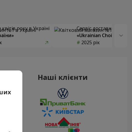
квітів року в Україні
Сервіс доставки квітів
раїни»
«Ukrainian Choice»
к
2025 рік
Наші клієнти
аших