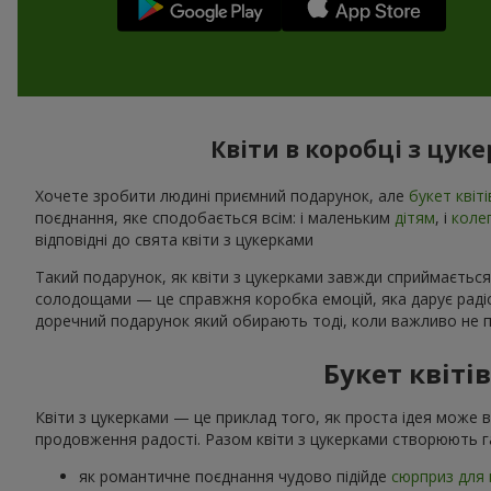
Квіти в коробці з цук
Хочете зробити людині приємний подарунок, але
букет квіті
поєднання, яке сподобається всім: і маленьким
дітям
, і
коле
відповідні до свята квіти з цукерками
Такий подарунок, як квіти з цукерками завжди сприймається
солодощами — це справжня коробка емоцій, яка дарує радіст
доречний подарунок який обирають тоді, коли важливо не п
Букет квіті
Квіти з цукерками — це приклад того, як проста ідея може 
продовження радості. Разом квіти з цукерками створюють г
як романтичне поєднання чудово підійде
сюрприз для 