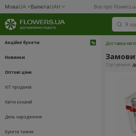
Мова:
UA
Валюта:
UAH
Все про Flowers.u
Акційні букети
Доставка квіт
Замовит
Новинки
Сортування:
д
Оптові ціни
ХІТ продажів
Квіти коханій
День народження
Букети тижня