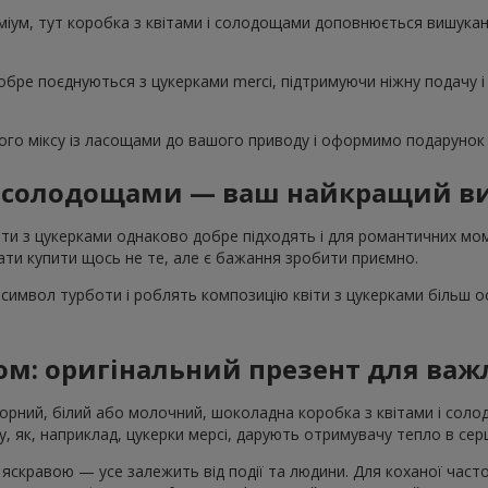
іум, тут коробка з квітами і солодощами доповнюється вишука
обре поєднуються з цукерками merci, підтримуючи ніжну подачу і
го міксу із ласощами до вашого приводу і оформимо подарунок 
 і солодощами — ваш найкращий ви
ти з цукерками однаково добре підходять і для романтичних моме
ти купити щось не те, але є бажання зробити приємно.
символ турботи і роблять композицію квіти з цукерками більш 
ом: оригінальний презент для ва
Чорний, білий або молочний, шоколадна коробка з квітами і со
, як, наприклад, цукерки мерсі, дарують отримувачу тепло в серц
скравою — усе залежить від події та людини. Для коханої част