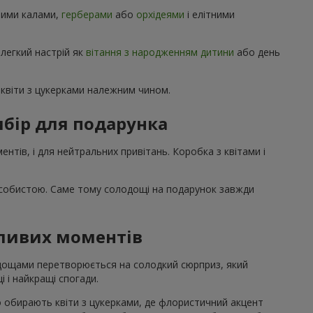
ними калами,
герберами
або
орхідеями
і елітними
 легкий настрій як
вітання з народженням дитини
або день
квіти з цукерками належним чином.
бір для подарунка
нтів, і для нейтральних привітань. Коробка з квітами і
особистою. Саме тому солодощі на подарунок завжди
жливих моментів
лодощами перетворюється на солодкий сюрприз, який
і і найкращі спогади.
о обирають квіти з цукерками, де флористичний акцент