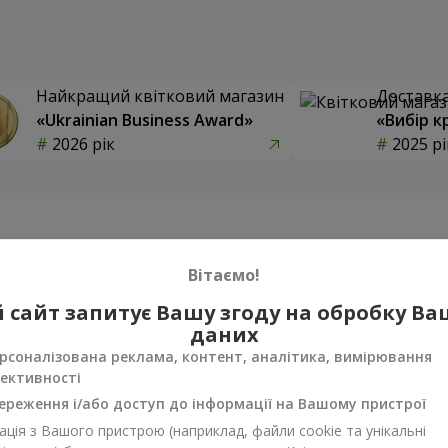
Найкращий квітковий магазин
Доставка 
«Ukrainian Business Award»
«Вибір к
2026 рік
2025 рі
Фотогалерея
Вітаємо!
 сайт запитує Вашу згоду на обробку В
даних
рсоналізована реклама, контент, аналітика, вимірювання
ективності
ереження і/або доступ до інформації на Вашому пристрої
ція з Вашого пристрою (наприклад, файли cookie та унікальні