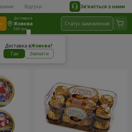
газини
Відгуки
Зв’яжіться з нами
Доставка в
и
Жовква
Статус замовлення
580 грн
Доставка в
Жовква
?
Так
Змінити