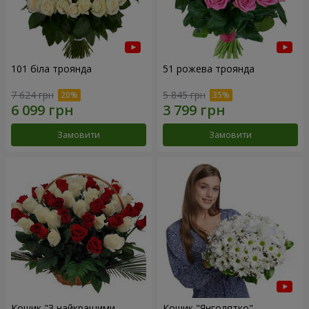
101 біла троянда
51 рожева троянда
7 624 грн
5 845 грн
Замовити
Замовити
Кошик "З найкращими
Кошик "Янголятко"