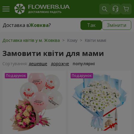
Доставка в
Жовква
?
Так
Змінити
Доставка в
Жовква
|
580 грн
Доставка квітів у м. Жовква
> Кому > Квіти мамі
Замовити квіти для мами
Сортування:
дешевше
дорожче
популярні