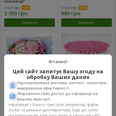
красунечці!"
2 621 грн
1 124 грн
Замовити
Замовити
Вітаємо!
Цей сайт запитує Вашу згоду на
обробку Ваших даних
Персоналізована реклама, контент, аналітика,
Романтичний букет
Квіти в коробці "101 рожева
вимірювання ефективності
"Небеса"
троянда"
Збереження і/або доступ до інформації на
2 074 грн
10 941 грн
Вашому пристрої
Інформація з Вашого пристрою (наприклад, файли
cookie та унікальні ідентифікатори) буде доступна
Замовити
Замовити
постачальникам. Крім того, вони, а також цей сайт