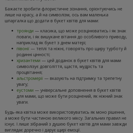
Бажаєте зробити флористичне зізнання, орієнтуючись не
лише на красу, а й на символізм, ось вам маленька
шпаргалка що додати в букет квітів для мами:
троянди
— класика, що може розцінюватись і як знак
поваги, і як вишукане вітання до особливого приводу,
наприклад як букет з днем матері;
півонії
— теплі та ніжні, говорять про щиру турботу й
родинні цінності;
хризантеми
— цей доданок в букет квітів для мами
символізує довголіття, щастя, мудрість та
процвітання;
альстромерії
— вказують на підтримку та трепетну
увагу;
еустоми
— універсальне доповнення в букет квітів
для мами, що може бути розцінений, як ніжний знак
уваги.
Будь-яка квітка може використовуватись як моно рішення,
а може бути частиною великого міксу. Загальних правил не
існує. І лише зібраний з душею букет квітів для мами завжди
виглядає доречно і дарує щирі емоції.