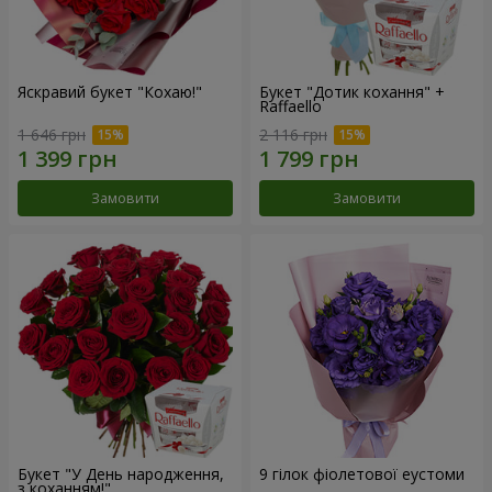
Яскравий букет "Кохаю!"
Букет "Дотик кохання" +
Raffaello
1 646 грн
2 116 грн
Замовити
Замовити
Букет "У День народження,
9 гілок фіолетової еустоми
з коханням!"