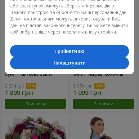
або застосунок зможуть зберігати інформацію з
Вашого пристрою та обробляти Ваші персональні дані.
Деякі постачальники можуть використовувати Ваші
дані на підставі законного інтересу. Ви можете змінити
свій вибір пізніше через посилання внизу сторінки.
Прийняти всі
Налаштувати
Букет "Квіткове Selfie!"
Букет "Яскраві сонечка!"
2 234 грн
1 374 грн
Замовити
Замовити