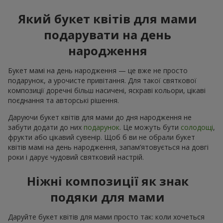
Який букет квітів для мами
подарувати на день
народження
Букет мамі на день народження — це вже не просто
подарунок, а урочисте привітання. Для такої святкової
композиції доречні більш насичені, яскраві кольори, цікаві
поєднання та авторські рішення.
Даруючи букет квітів для мами до дня народження не
забути додати до них
подарунок
. Це можуть бути
солодощі
,
фрукти або цікавий сувенір. Щоб б ви не обрали букет
квітів мамі на день народження, запам’ятовується на довгі
роки і дарує чудовий святковий настрій.
Ніжні композиції як знак
подяки для мами
Даруйте букет квітів для мами просто так: коли хочеться