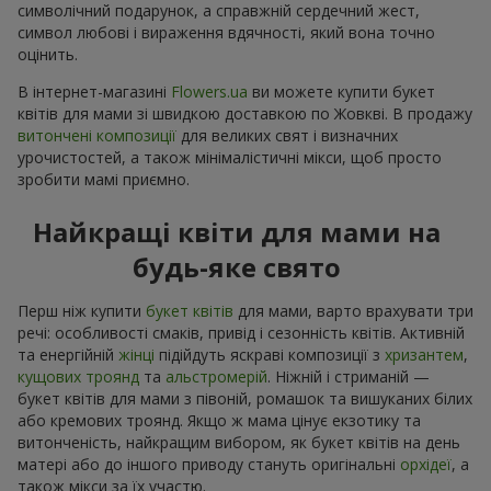
символічний подарунок, а справжній сердечний жест,
символ любові і вираження вдячності, який вона точно
оцінить.
В інтернет-магазині
Flowers.ua
ви можете купити букет
квітів для мами зі швидкою доставкою по Жовкві. В продажу
витончені композиції
для великих свят і визначних
урочистостей, а також мінімалістичні мікси, щоб просто
зробити мамі приємно.
Найкращі квіти для мами на
будь-яке свято
Перш ніж купити
букет квітів
для мами, варто врахувати три
речі: особливості смаків, привід і сезонність квітів. Активній
та енергійній
жінці
підійдуть яскраві композиції з
хризантем
,
кущових троянд
та
альстромерій
. Ніжній і стриманій —
букет квітів для мами з півоній, ромашок та вишуканих білих
або кремових троянд. Якщо ж мама цінує екзотику та
витонченість, найкращим вибором, як букет квітів на день
матері або до іншого приводу стануть оригінальні
орхідеї
, а
також мікси за їх участю.