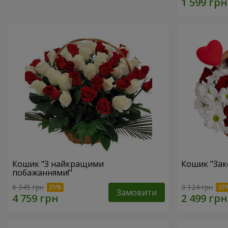
Кошик "З найкращими
Кошик "Зак
побажаннями!"
6 345 грн
3 124 грн
Замовити