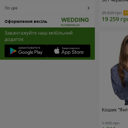
По ціні
29 629 грн
Оформлення весіль
Завантажуйте наш мобільний
додаток
Кошик "Янг
1 999 грн