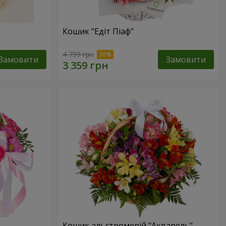
Кошик "Едіт Піаф"
4 799 грн
Замовити
Замовити
Кошик альстромерій "Акварель"