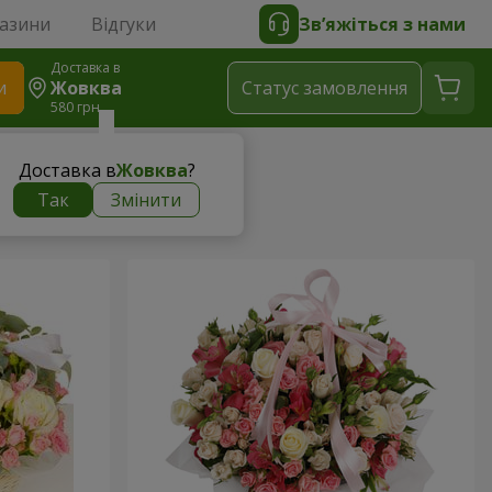
газини
Відгуки
Зв’яжіться з нами
Доставка в
и
Жовква
Статус замовлення
580 грн
Доставка в
Жовква
?
Так
Змінити