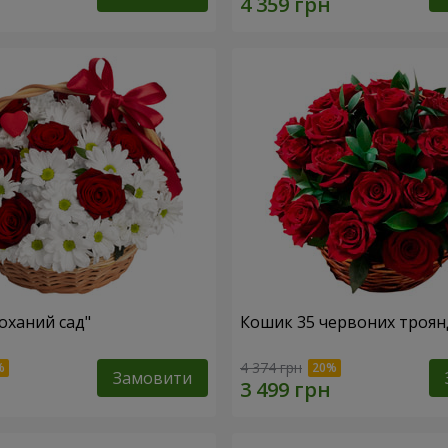
оханий сад"
Кошик 35 червоних троян
4 374 грн
Замовити