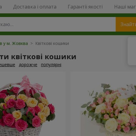
a
Доставка і оплата
Гарантії якості
Наші ма
Знайт
ів у м. Жовква
> Квіткові кошики
ти квіткові кошики
ешевше
дорожче
популярні