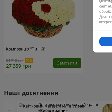
ідентиф
сайт а
обробля
Деякі 
інтерес
Композиція "Ти + Я"
54 718 грн
Замовити
Наші досягнення
Доставка квітів року в Україні
«Вибір країни»