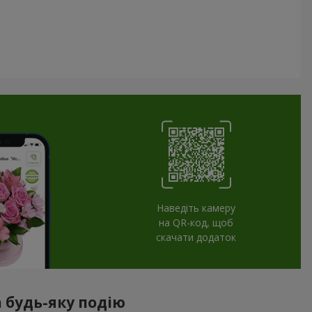
Наведіть камеру
на QR-код, щоб
скачати додаток
 будь-яку подію