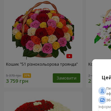
Кошик "51 різнокольорова троянда"
Кошик хриз
5 370 грн
2 469 грн
Цей
Замовити
Пе
еф
Зб
Інформа