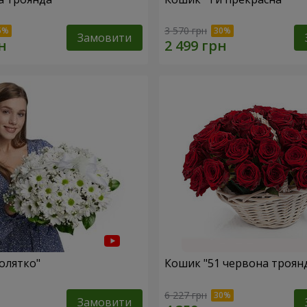
3 570 грн
Замовити
олятко"
Кошик "51 червона троян
6 227 грн
Замовити