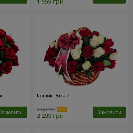
д
Кошик "Вітаю"
4 124 грн
Замовити
Замовити