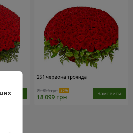
251 червона троянда
25 856 грн
аших
Замовити
Замовити