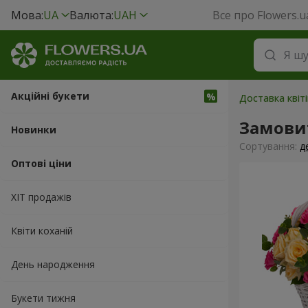
Мова:
UA
Валюта:
UAH
Все про Flowers.u
Акційні букети
Доставка квіт
Замови
Новинки
Сортування:
д
Оптові ціни
ХІТ продажів
Квіти коханій
День народження
Букети тижня