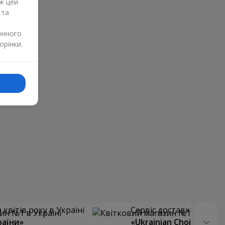
ж цей
 та
онного
орінки.
квітів року в Україні
Сервіс доставки квітів
раїни»
«Ukrainian Choice»