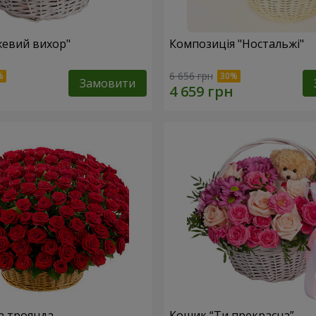
евий вихор"
Композиція "Ностальжі"
6 656 грн
Замовити
а троянда
Кошик “Ти прекрасна”