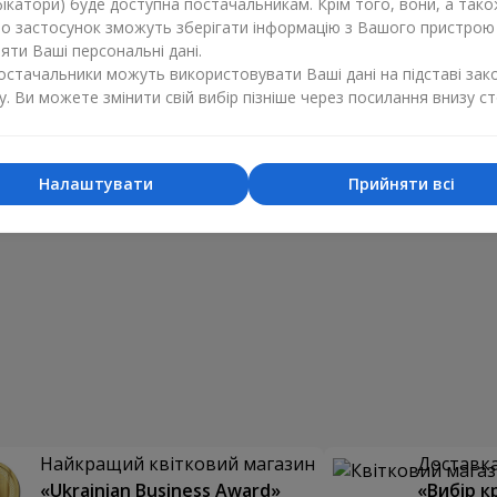
ікатори) буде доступна постачальникам. Крім того, вони, а тако
бо застосунок зможуть зберігати інформацію з Вашого пристрою
ти Ваші персональні дані.
постачальники можуть використовувати Ваші дані на підставі зак
у. Ви можете змінити свій вибір пізніше через посилання внизу ст
Налаштувати
Прийняти всі
Найкращий квітковий магазин
Доставка 
«Ukrainian Business Award»
«Вибір к