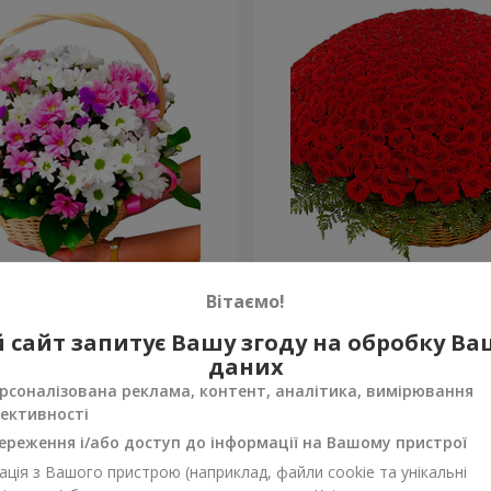
антем "Яскрава галявина"
501 червона троянда
Вітаємо!
58 907 грн
 сайт запитує Вашу згоду на обробку В
Замовити
даних
рсоналізована реклама, контент, аналітика, вимірювання
ективності
ереження і/або доступ до інформації на Вашому пристрої
ція з Вашого пристрою (наприклад, файли cookie та унікальні