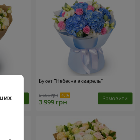
Букет "Небесна акварель"
6 665 грн
аших
Замовити
Замовити