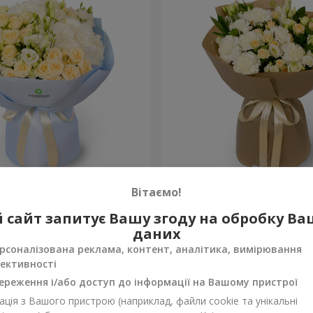
на"
Букет "Веяна"
Вітаємо!
2 856 грн
 сайт запитує Вашу згоду на обробку В
Замовити
даних
рсоналізована реклама, контент, аналітика, вимірювання
ективності
ереження і/або доступ до інформації на Вашому пристрої
ція з Вашого пристрою (наприклад, файли cookie та унікальні