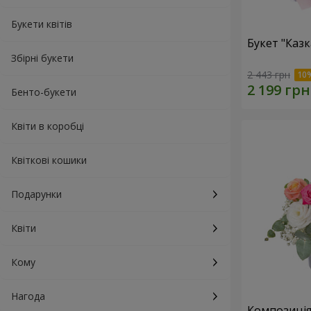
Букети квітів
Букет "Каз
Збірні букети
2 443 грн
Бенто-букети
Квіти в коробці
Квіткові кошики
Подарунки
Квіти
Кому
Нагода
Композиція