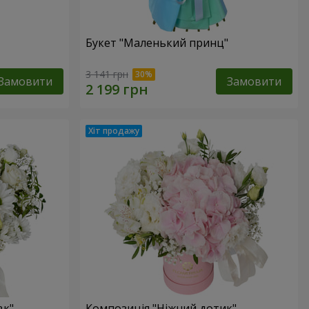
Букет "Маленький принц"
3 141 грн
Замовити
Замовити
вк"
Композиція "Ніжний дотик"