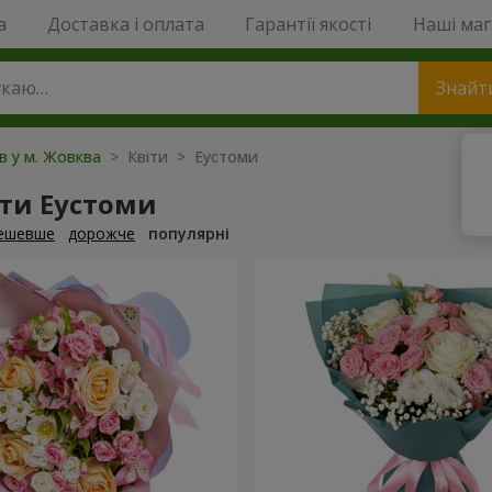
a
Доставка і оплата
Гарантії якості
Наші ма
Знайт
ів у м. Жовква
> Квіти > Еустоми
ти Еустоми
ешевше
дорожче
популярні