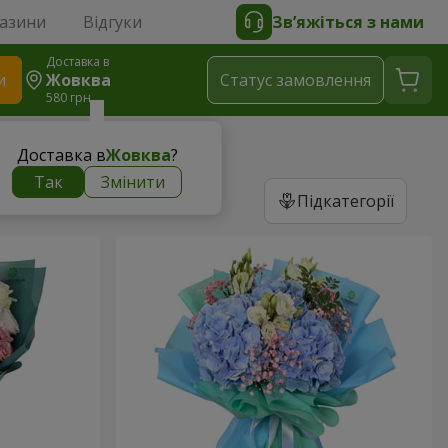
газини
Відгуки
Зв’яжіться з нами
Доставка в
и
Жовква
Статус замовлення
580 грн
Доставка в
Жовква
?
Так
Змінити
Підкатегорії