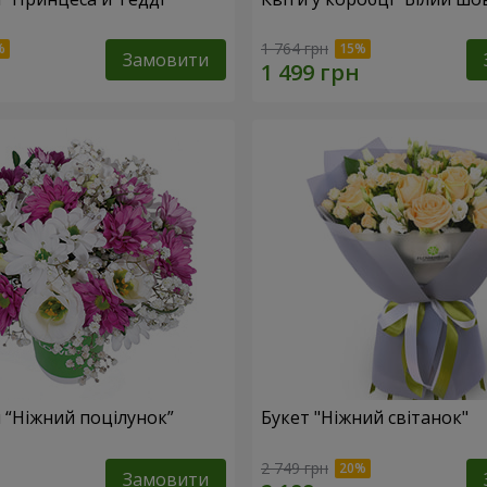
1 764 грн
Замовити
 “Ніжний поцілунок”
Букет "Ніжний світанок"
2 749 грн
Замовити