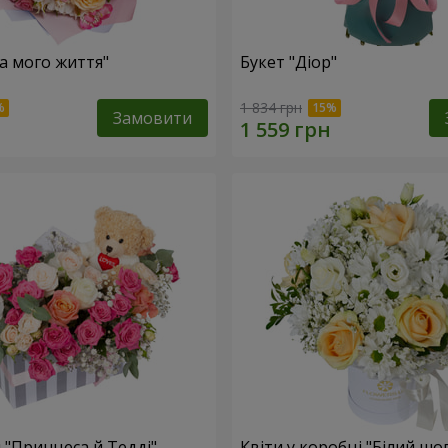
ка мого життя"
Букет "Діор"
1 834 грн
Замовити
 "Принцеса й Тедді"
Квіти у коробці "Білий шо