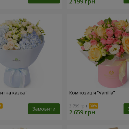
итна казка"
Композиція "Vanilla"
3 799 грн
Замовити