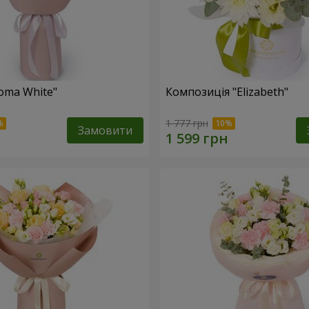
oma White"
Композиція "Elizabeth"
1 777 грн
Замовити