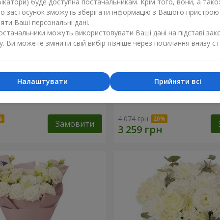
ікатори) буде доступна постачальникам. Крім того, вони, а тако
бо застосунок зможуть зберігати інформацію з Вашого пристрою
ти Ваші персональні дані.
постачальники можуть використовувати Ваші дані на підставі зак
у. Ви можете змінити свій вибір пізніше через посилання внизу ст
Налаштувати
Прийняти всі
li"
Букет "Magic Rose"
4 074 грн
Замовити