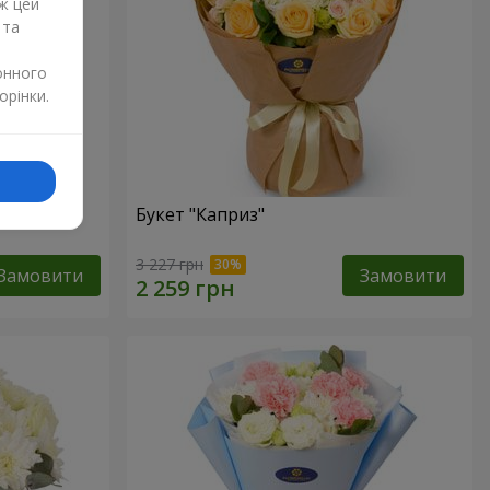
ж цей
 та
онного
орінки.
Букет "Каприз"
3 227 грн
Замовити
Замовити