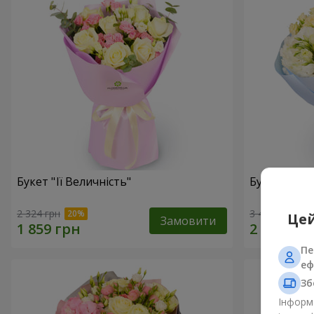
Букет "Її Величність"
Букет "Аріа
2 324 грн
3 481 грн
Цей
Замовити
Пе
еф
Зб
Інформа