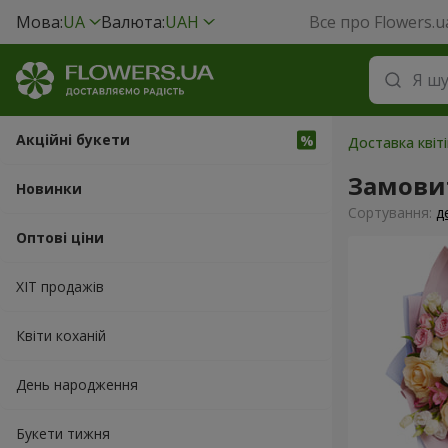
Мова:
UA
Валюта:
UAH
Все про Flowers.u
Акційні букети
Доставка квіт
Замови
Новинки
Сортування:
д
Оптові ціни
ХІТ продажів
Квіти коханій
День народження
Букети тижня