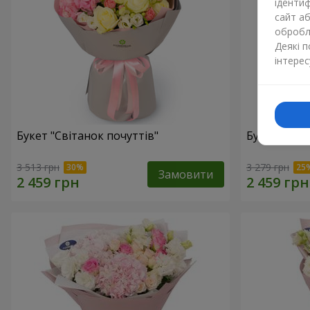
ідентиф
сайт а
обробля
Деякі 
інтерес
Букет "Світанок почуттів"
Букет "Cаval
3 513 грн
3 279 грн
Замовити