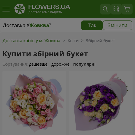
Доставка в
Жовква
?
Так
Змінити
Доставка в
Жовква
|
580 грн
Доставка квітів у м. Жовква
> Квіти > Збірний букет
Купити збірний букет
Сортування:
дешевше
дорожче
популярні