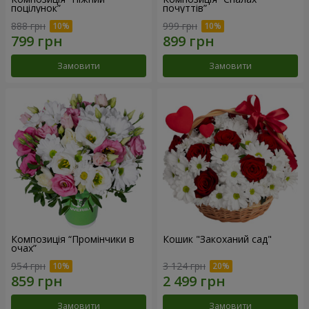
поцілунок”
почуттів”
888 грн
999 грн
Замовити
Замовити
Композиція “Промінчики в
Кошик "Закоханий сад"
очах”
954 грн
3 124 грн
Замовити
Замовити