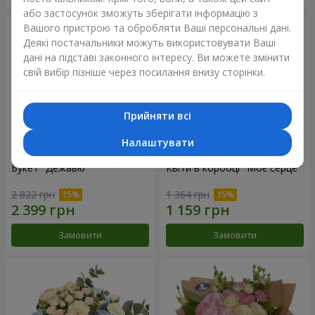
або застосунок зможуть зберігати інформацію з
Вашого пристрою та обробляти Ваші персональні дані.
Деякі постачальники можуть використовувати Ваші
дані на підставі законного інтересу. Ви можете змінити
свій вибір пізніше через посилання внизу сторінки.
Прийняти всі
Налаштувати
Букет "Дежавю"
Квіти в коробці "Моє серце"
2 822 грн
1 364 грн
Замовити
Замовити