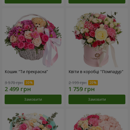
Кошик “Ти прекрасна”
Квіти в коробці "Помпадур"
3 570 грн
2 199 грн
Замовити
Замовити