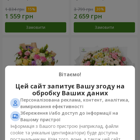
1 834 грн
3 799 грн
Замовити
Замовити
Вітаємо!
Цей сайт запитує Вашу згоду на
обробку Ваших даних
Персоналізована реклама, контент, аналітика,
Букет "Квіткове Selfie!"
Букет "Хрещатик"
вимірювання ефективності
Збереження і/або доступ до інформації на
2 234 грн
3 941 грн
Вашому пристрої
Інформація з Вашого пристрою (наприклад, файли
cookie та унікальні ідентифікатори) буде доступна
Замовити
Замовити
постачальникам. Крім того, вони, а також цей сайт