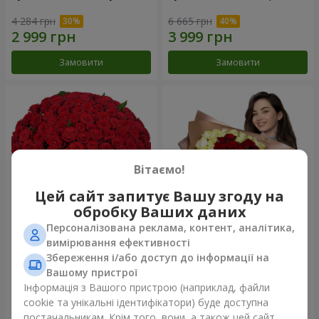
4 284 грн
6 665 грн
Замовити
Замовити
Вітаємо!
Цей сайт запитує Вашу згоду на
обробку Ваших даних
Персоналізована реклама, контент, аналітика,
101 червона троянда
Букет "Серце - серцю"
вимірювання ефективності
Збереження і/або доступ до інформації на
10 725 грн
5 998 грн
Вашому пристрої
Інформація з Вашого пристрою (наприклад, файли
cookie та унікальні ідентифікатори) буде доступна
Замовити
Замовити
постачальникам. Крім того, вони, а також цей сайт