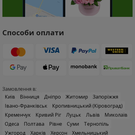
Способи оплати
Замовлення в:
Київ
Вінниця
Дніпро
Житомир
Запоріжжя
Івано-Франківськ
Кропивницький (Кіровоград)
Кременчук
Кривий Ріг
Луцьк
Львів
Миколаїв
Одеса
Полтава
Рівне
Суми
Тернопіль
Ужгород
Харків
Херсон
Хмельницький