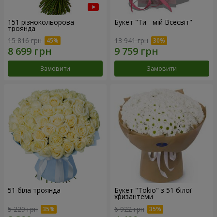
151 різнокольорова
Букет "Ти - мій Всесвіт"
троянда
15 816 грн
13 941 грн
Замовити
Замовити
51 біла троянда
Букет "Tokio" з 51 білої
хризантеми
5 229 грн
6 922 грн