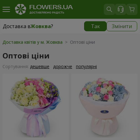
Доставка в
Жовква
?
Так
Змінити
Доставка в
Жовква
|
580 грн
Доставка квітів у м. Жовква
> Оптові ціни
Оптові ціни
Сортування:
дешевше
дорожче
популярні