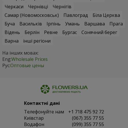
Черкаси
Чернівці
Чернігів
Самар (Новомосковськ)
Павлоград
Біла Церква
Буча
Васильків
Ірпінь
Умань
Варшава
Прага
Відень
Берлін
Ревне
Бургас
Сонячний берег
Варна
інші регіони
На інших мовах:
Eng:
Wholesale Prices
Рус:
Оптовые цены
Контактні дані
Телефонуйте нам
+1 718 475 92 72
Київстар
(067) 355 77 55
Водафон
(099) 355 77 55