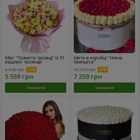
Мікс "Планета троянд" із 51
Квіти в коробці "Ніжна
кущової троянди
принцеса"
6 540 грн
10 370 грн
Замовити
Замовити