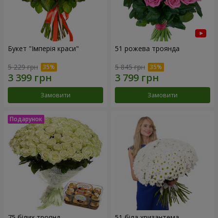
Букет "Імперія краси"
51 рожева троянда
5 229 грн
5 845 грн
Замовити
Замовити
75 білих троянд
51 біла хризантема