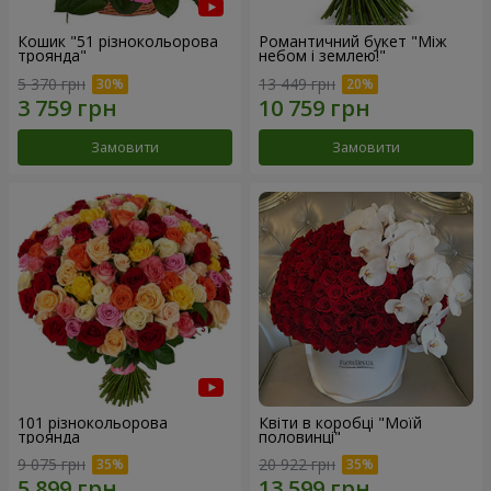
Кошик "51 різнокольорова
Романтичний букет "Між
троянда"
небом і землею!"
5 370 грн
13 449 грн
Замовити
Замовити
101 різнокольорова
Квіти в коробці "Моїй
троянда
половинці"
9 075 грн
20 922 грн