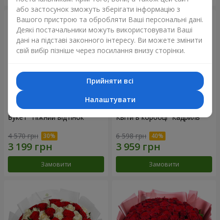
або застосунок зможуть зберігати інформацію з
Вашого пристрою та обробляти Ваші персональні дані.
Деякі постачальники можуть використовувати Ваші
дані на підставі законного інтересу. Ви можете змінити
свій вибір пізніше через посилання внизу сторінки.
Прийняти всі
Налаштувати
Букет "Ніжний відтінок"
Квіти в коробці “Кадриль”
4 570 грн
6 598 грн
Замовити
Замовити