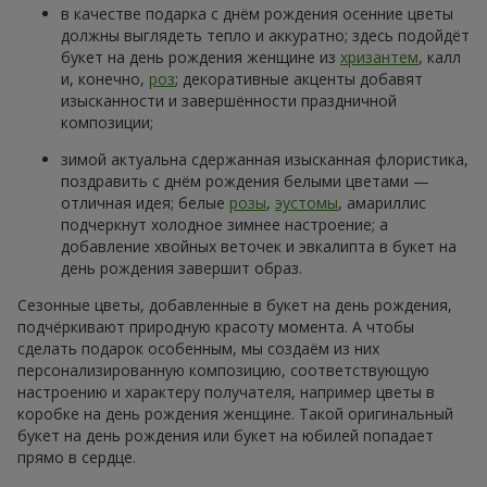
в качестве подарка с днём рождения осенние цветы
должны выглядеть тепло и аккуратно; здесь подойдёт
букет на день рождения женщине из
хризантем
, калл
и, конечно,
роз
; декоративные акценты добавят
изысканности и завершённости праздничной
композиции;
зимой актуальна сдержанная изысканная флористика,
поздравить с днём рождения белыми цветами —
отличная идея; белые
розы
,
эустомы
, амариллис
подчеркнут холодное зимнее настроение; а
добавление хвойных веточек и эвкалипта в букет на
день рождения завершит образ.
Сезонные цветы, добавленные в букет на день рождения,
подчёркивают природную красоту момента. А чтобы
сделать подарок особенным, мы создаём из них
персонализированную композицию, соответствующую
настроению и характеру получателя, например цветы в
коробке на день рождения женщине. Такой оригинальный
букет на день рождения или букет на юбилей попадает
прямо в сердце.