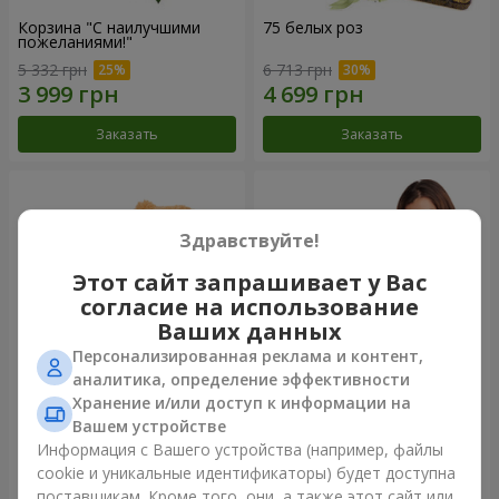
Корзина "С наилучшими
75 белых роз
пожеланиями!"
5 332 грн
6 713 грн
Заказать
Заказать
Здравствуйте!
Этот сайт запрашивает у Вас
согласие на использование
Ваших данных
Персонализированная реклама и контент,
аналитика, определение эффективности
Хранение и/или доступ к информации на
Мишка с букетом
151 красная роза
Вашем устройстве
Информация с Вашего устройства (например, файлы
2 822 грн
12 907 грн
cookie и уникальные идентификаторы) будет доступна
поставщикам. Кроме того, они, а также этот сайт или