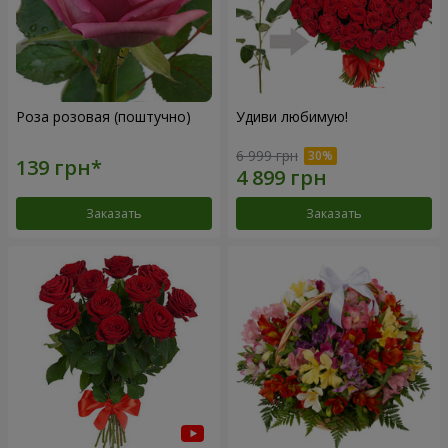
Роза розовая (поштучно)
Удиви любимую!
6 999 грн
Заказать
Заказать