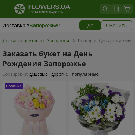
Доставка в
Запорожье
?
Да
Сменить
Доставка в
Запорожье
|
бесплатно
Доставка цветов в г. Запорожье
> Повод > День рождения
Заказать букет на День
Рождения Запорожье
Cортировка:
дешевые
дорогие
популярные