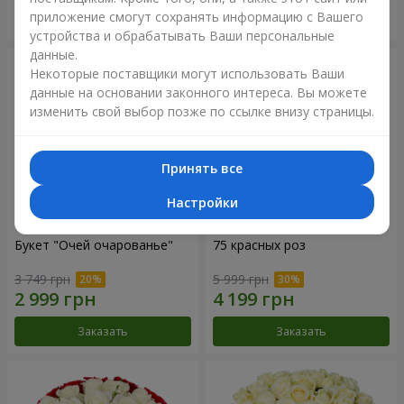
приложение смогут сохранять информацию с Вашего
Заказать
Заказать
устройства и обрабатывать Ваши персональные
данные.
Некоторые поставщики могут использовать Ваши
данные на основании законного интереса. Вы можете
изменить свой выбор позже по ссылке внизу страницы.
Принять все
Настройки
Букет "Очей очарованье"
75 красных роз
3 749 грн
5 999 грн
Заказать
Заказать