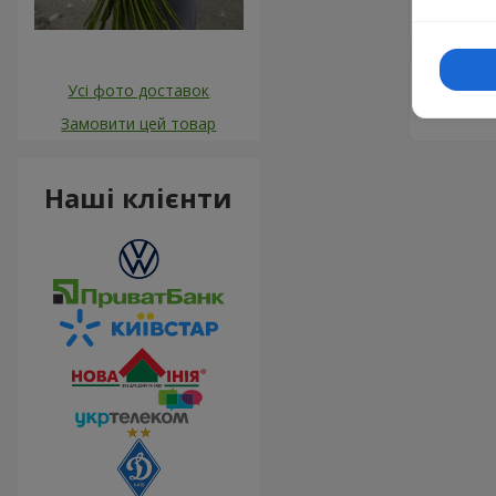
доставле
Елена
Усі фото доставок
Очень вс
Замовити цей товар
Наші клієнти