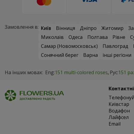
Замовлення в:
Київ
Вінниця
Дніпро
Житомир
За
Миколаїв
Одеса
Полтава
Рівне
С
Самар (Новомосковськ)
Павлоград
Сонячний берег
Варна
інші регіони
На інших мовах:
Eng:
151 multi-colored roses
Рус:
151 ра
Контактні
Телефонуй
Київстар
Водафон
Лайфсел
Email