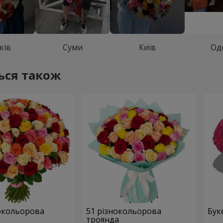
ків
Суми
Київ
Од
ься також
нокольорова
51 різнокольорова
Буке
троянда