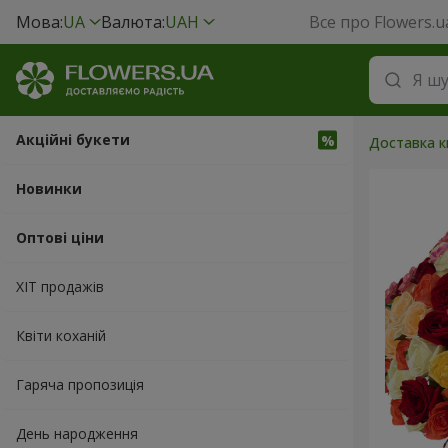
Мова:
UA
Валюта:
UAH
Все про Flowers.u
Акційні букети
Доставка кв
Новинки
Оптові ціни
ХІТ продажів
Квіти коханій
Гаряча пропозиція
День народження