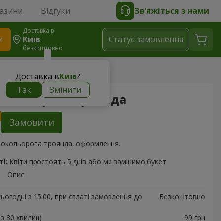
газини
Відгуки
Зв’яжіться з нами
Доставка в
и
Київ
Статус замовлення
безкоштовно
да
Доставка в
Київ
?
Так
Змінити
нокольорова троянда
Замовити
знокольорова троянда, оформлення.
і:
Квіти простоять 5 днів або ми замінимо букет
Опис
ьогодні з 15:00, при сплаті замовлення до
Безкоштовно
ез 30 хвилин)
99 грн