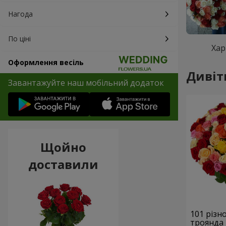
Нагода
По ціні
Хар
Оформлення весіль
Дивіт
Завантажуйте наш мобільний додаток
Щойно
доставили
101 різ
троянда