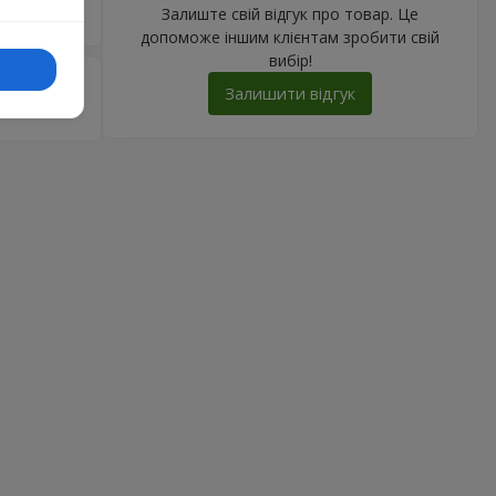
Залиште свій відгук про товар. Це
ами ещё.
допоможе іншим клієнтам зробити свій
вибір!
4
Залишити відгук