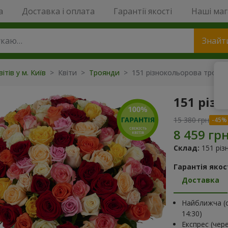
a
Доставка і оплата
Гарантії якості
Наші ма
Знайт
ітів у м. Київ
> Квіти >
Троянди
> 151 різнокольорова троян
151 різ
15 380 грн
Склад:
151 рі
Гарантія якост
Доставка
Найближча (с
14:30)
Експрес (чер