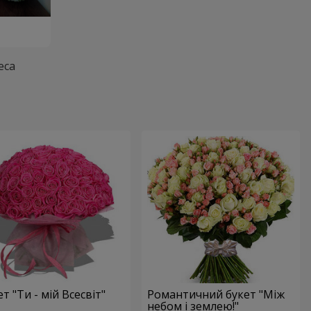
еса
т "Ти - мій Всесвіт"
Романтичний букет "Між
небом і землею!"