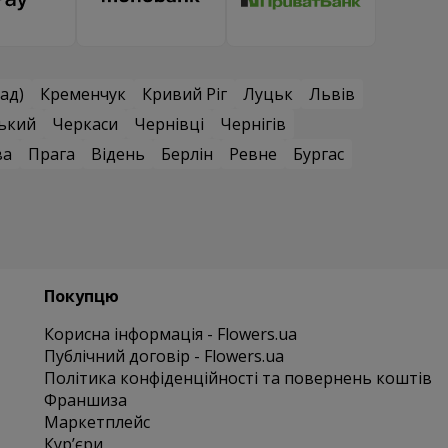
ад)
Кременчук
Кривий Ріг
Луцьк
Львів
ький
Черкаси
Чернівці
Чернігів
ва
Прага
Відень
Берлін
Ревне
Бургас
Покупцю
Корисна інформація - Flowers.ua
Публічний договір - Flowers.ua
Політика конфіденційності та повернень коштів
Франшиза
Маркетплейс
Курʼєри