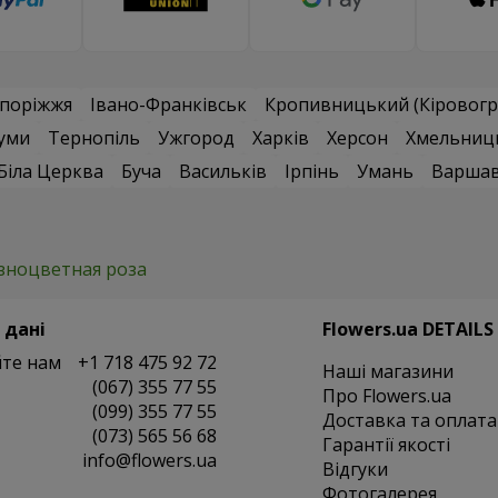
поріжжя
Івано-Франківськ
Кропивницький (Кіровогр
уми
Тернопіль
Ужгород
Харків
Херсон
Хмельниц
Біла Церква
Буча
Васильків
Ірпінь
Умань
Варша
зноцветная роза
 дані
Flowers.ua DETAILS
те нам
+1 718 475 92 72
Наші магазини
(067) 355 77 55
Про Flowers.ua
(099) 355 77 55
Доставка та оплата
(073) 565 56 68
Гарантії якості
info@flowers.ua
Відгуки
Фотогалерея