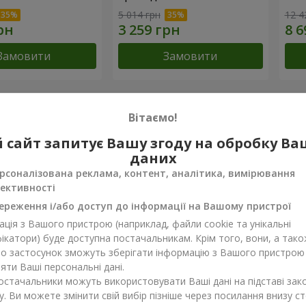
5 014 грн
12 4
Замовити
Замовити
досягнення
Вітаємо!
 сайт запитує Вашу згоду на обробку В
Доставка квітів року в Україні
Найкра
даних
«Вибір країни»
«Ukrain
рсоналізована реклама, контент, аналітика, вимірювання
2026 рік
2026 
ективності
ереження і/або доступ до інформації на Вашому пристрої
ки про товар
4.5
з
5
ція з Вашого пристрою (наприклад, файли cookie та унікальні
ікатори) буде доступна постачальникам. Крім того, вони, а тако
бо застосунок зможуть зберігати інформацію з Вашого пристрою
ти Ваші персональні дані.
постачальники можуть використовувати Ваші дані на підставі зак
отовкина
07.10.2020
у. Ви можете змінити свій вибір пізніше через посилання внизу ст
 сервис! Заказывала большой букет за день до нужной даты. В