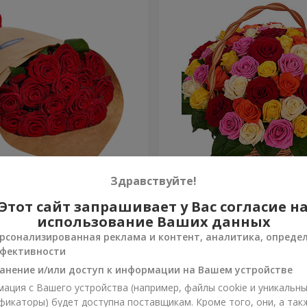
О упаковке "15 красных
Корзина "51 разноцветная
Здравствуйте!
Этот сайт запрашивает у Вас согласие н
27 040 грн
Заказать
использование Ваших данных
рсонализированная реклама и контент, аналитика, опреде
фективности
анение и/или доступ к информации на Вашем устройстве
ация с Вашего устройства (например, файлы cookie и уникальн
фикаторы) будет доступна поставщикам. Кроме того, они, а так