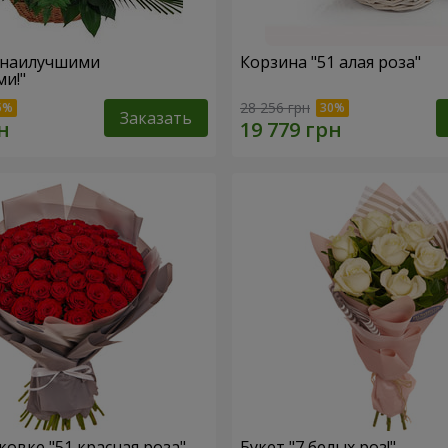
 наилучшими
Корзина "51 алая роза"
и!"
28 256 грн
Заказать
ковке "51 красная роза"
Букет "7 белых роз!"