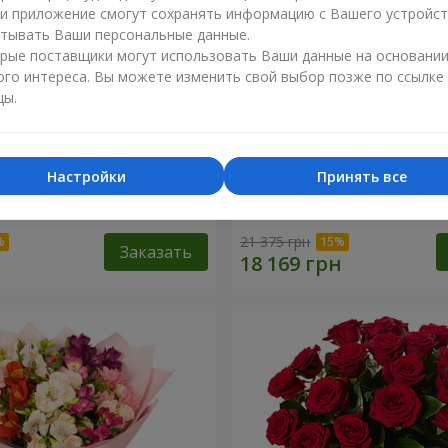
ли приложение смогут сохранять информацию с Вашего устройст
тывать Ваши персональные данные.
рые поставщики могут использовать Ваши данные на основани
ого интереса. Вы можете изменить свой выбор позже по ссылке
цы.
Настройки
Принять все
укет "11 белых роз!"
51 красная и белая роза!
21 375 грн
Заказать