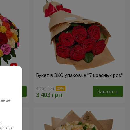
 роза"
Букет в ЭКО упаковке "7 красных роз"
а
4 254 грн
Заказать
Заказать
ление
ые
же этот