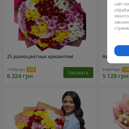
сайт и
обраба
Некото
законн
страни
25 разноцветных хризантем!
Авторский б
7 905 грн
5 697 грн
Заказать