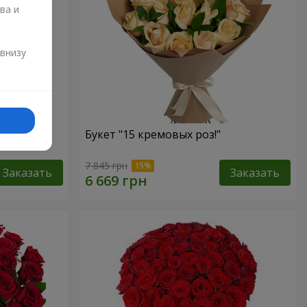
ва и
и
 внизу
Букет "15 кремовых роз!"
7 845 грн
Заказать
Заказать