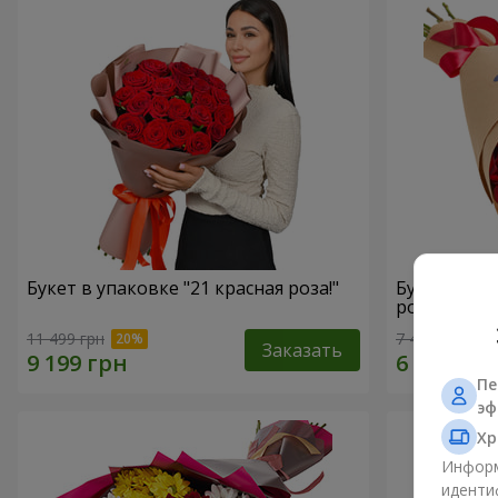
Букет в упаковке "21 красная роза!"
Букет в ЭК
роз"
11 499 грн
7 439 грн
Заказать
Пе
эф
Хр
Информ
иденти