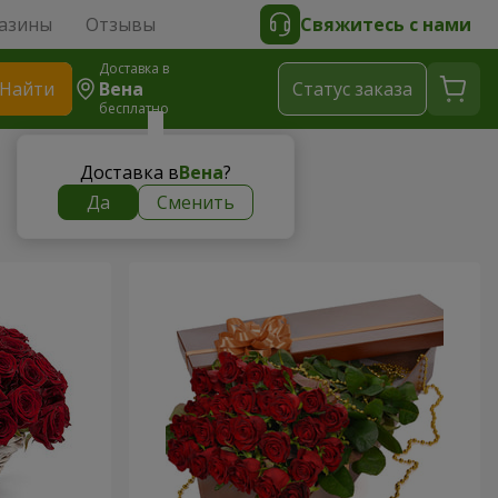
азины
Отзывы
Свяжитесь с нами
Доставка в
Найти
Вена
Cтатус заказа
бесплатно
Доставка в
Вена
?
Да
Сменить