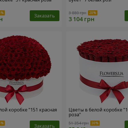
3 880 грн
Заказать
лой коробке "151 красная
Цветы в белой коробке "1
роза"
51 354 грн
Заказать